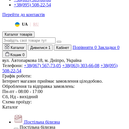
+38(095) 508-22-54
Перейти до контактів
|
UA
RU
Каталог товарів
Порівняти
0
Закладки
0
Каталог
Дивилися
1
Кабінет
Кошик
0
вул. Автопаркова 18, м. Дніпро, Україна
Телефони:
+38(067) 567-73-05
+38(063) 303-66-08
+38(095)
508-22-54
Графік роботи:
Інтернет магазин приймає замовлення цілодобово.
Оброблення та відправка замовлень:
Пн-пт - 08:00 - 17:00
Сб, Нд - вихідний
Схема проїзду:
Каталог
Постільна білизна
Постільна білизна