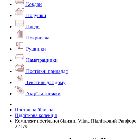
Ковдри
Подушки
Пледи
Покривала
Рушники
Наматрацники
Постільні приладдя
Текстиль для дому
Акції та знижки
Постільна білизна
Підліткова колекція
Комплект постільної білизни Viluta Підлітковий Ранфорс
22179