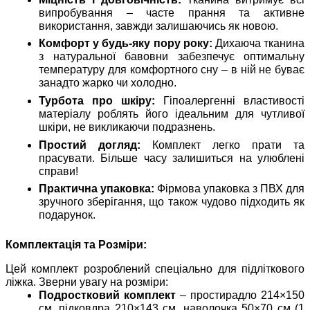
випробування – часте прання та активне
використання, завжди залишаючись як новою.
Комфорт у будь-яку пору року:
Дихаюча тканина
з натуральної бавовни забезпечує оптимальну
температуру для комфортного сну – в ній не буває
занадто жарко чи холодно.
Турбота про шкіру:
Гіпоалергенні властивості
матеріалу роблять його ідеальним для чутливої
шкіри, не викликаючи подразнень.
Простий догляд:
Комплект легко прати та
прасувати. Більше часу залишиться на улюблені
справи!
Практична упаковка:
Фірмова упаковка з ПВХ для
зручного зберігання, що також чудово підходить як
подарунок.
Комплектація та Розміри:
Цей комплект розроблений спеціально для підліткового
ліжка. Зверни увагу на розміри:
Подростковий комплект
– простирадло 214×150
см, підковдра 210×143 см, наволочка 50×70 см (1