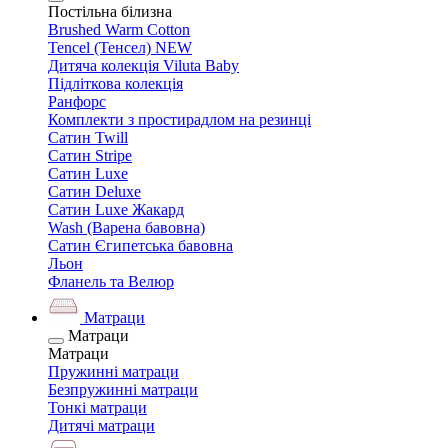
Постільна білизна
Brushed Warm Cotton
Tencel (Тенсел) NEW
Дитяча колекція Viluta Baby
Підліткова колекція
Ранфорс
Комплекти з простирадлом на резинці
Сатин Twill
Сатин Stripe
Сатин Luxe
Сатин Deluxe
Сатин Luxe Жакард
Wash (Варена бавовна)
Сатин Єгипетська бавовна
Льон
Фланель та Велюр
Матраци
Матраци
Матраци
Пружинні матраци
Безпружинні матраци
Тонкі матраци
Дитячі матраци