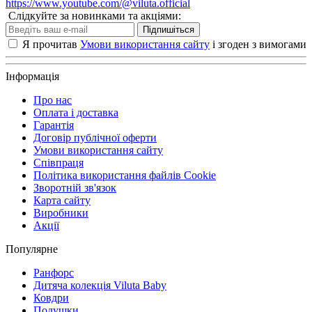
https://www.youtube.com/@viluta.official
Слідкуйте за новинками та акціями:
Підпишіться
Я прочитав
Умови використання сайту
і згоден з вимогами
Інформація
Про нас
Оплата і доставка
Гарантія
Договір публічної оферти
Умови використання сайту
Співпраця
Політика використання файлів Cookie
Зворотній зв'язок
Карта сайту
Виробники
Акції
Популярне
Ранфорс
Дитяча колекція Viluta Baby
Ковдри
Подушки