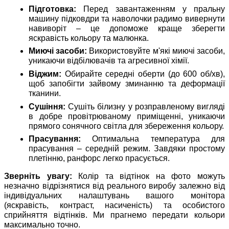
Підготовка:
Перед завантаженням у пральну
машину підковдри та наволочки радимо вивернути
навиворіт – це допоможе краще зберегти
яскравість кольору та малюнка.
Миючі засоби:
Використовуйте м'які миючі засоби,
уникаючи відбілювачів та агресивної хімії.
Віджим:
Обирайте середні оберти (до 600 об/хв),
щоб запобігти зайвому зминанню та деформації
тканини.
Сушіння:
Сушіть білизну у розправленому вигляді
в добре провітрюваному приміщенні, уникаючи
прямого сонячного світла для збереження кольору.
Прасування:
Оптимальна температура для
прасування – середній режим. Завдяки простому
плетінню, ранфорс легко прасується.
Зверніть увагу:
Колір та відтінок на фото можуть
незначно відрізнятися від реального виробу залежно від
індивідуальних налаштувань вашого монітора
(яскравість, контраст, насиченість) та особистого
сприйняття відтінків. Ми прагнемо передати кольори
максимально точно.