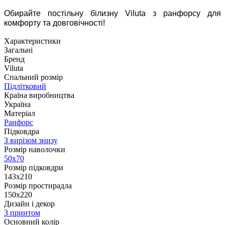
Обирайте постільну білизну Viluta з ранфорсу для
комфорту та довговічності!
Характеристики
Загальні
Бренд
Viluta
Спальний розмір
Підлітковий
Країна виробництва
Україна
Матеріал
Ранфорс
Підковдра
З вирізом знизу
Розмір наволочки
50х70
Розмір підковдри
143x210
Розмір простирадла
150х220
Дизайн і декор
З принтом
Основний колір