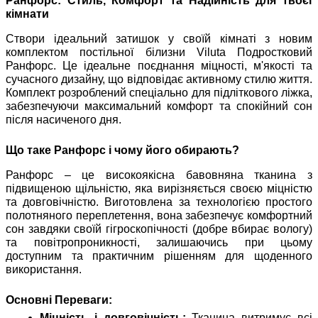
Ранфорс: Стиль, Комфорт та Надійність для твоєї
кімнати
Створи ідеальний затишок у своїй кімнаті з новим
комплектом постільної білизни Viluta Подростковий
Ранфорс. Це ідеальне поєднання міцності, м'якості та
сучасного дизайну, що відповідає активному стилю життя.
Комплект розроблений спеціально для підліткового ліжка,
забезпечуючи максимальний комфорт та спокійний сон
після насиченого дня.
Що таке Ранфорс і чому його обирають?
Ранфорс – це високоякісна бавовняна тканина з
підвищеною щільністю, яка вирізняється своєю міцністю
та довговічністю. Виготовлена за технологією простого
полотняного переплетення, вона забезпечує комфортний
сон завдяки своїй гігроскопічності (добре вбирає вологу)
та повітропроникності, залишаючись при цьому
доступним та практичним рішенням для щоденного
використання.
Основні Переваги:
Міцність і довговічність:
Тканина витримує всі