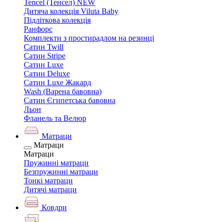
Tencel (Тенсел) NEW
Дитяча колекція Viluta Baby
Підліткова колекція
Ранфорс
Комплекти з простирадлом на резинці
Сатин Twill
Сатин Stripe
Сатин Luxe
Сатин Deluxe
Сатин Luxe Жакард
Wash (Варена бавовна)
Сатин Єгипетська бавовна
Льон
Фланель та Велюр
Матраци
Матраци
Матраци
Пружинні матраци
Безпружинні матраци
Тонкі матраци
Дитячі матраци
Ковдри