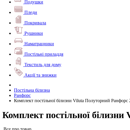
Подушки
Пледи
Покривала
Рушники
Наматрацники
Постільні приладдя
Текстиль для дому
Акції та знижки
Постільна білизна
Ранфорс
Комплект постільної білизни Viluta Полуторний Ранфорс 
Комплект постільної білизни 
Все про товар