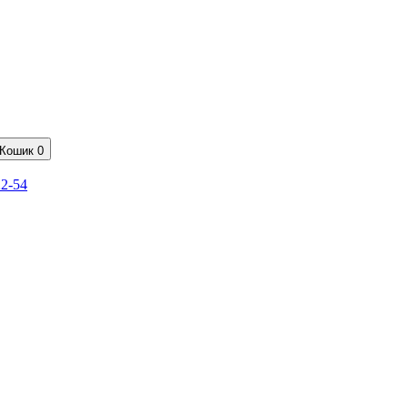
Кошик
0
22-54