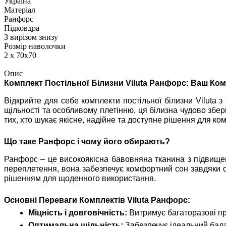
Україна
Матеріал
Ранфорс
Підковдра
З вирізом знизу
Розмір наволочки
2 х 70х70
Опис
Комплект Постільної Білизни Viluta Ранфорс: Ваш Ком
Відкрийте для себе комплекти постільної білизни Viluta з
щільності та особливому плетінню, ця білизна чудово збер
тих, хто шукає якісне, надійне та доступне рішення для ко
Що таке Ранфорс і чому його обирають?
Ранфорс – це високоякісна бавовняна тканина з підвищен
переплетення, вона забезпечує комфортний сон завдяки св
рішенням для щоденного використання.
Основні Переваги Комплектів Viluta Ранфорс:
Міцність і довговічність:
Витримує багаторазові пр
Оптимальна щільність:
Забезпечує ідеальний балан