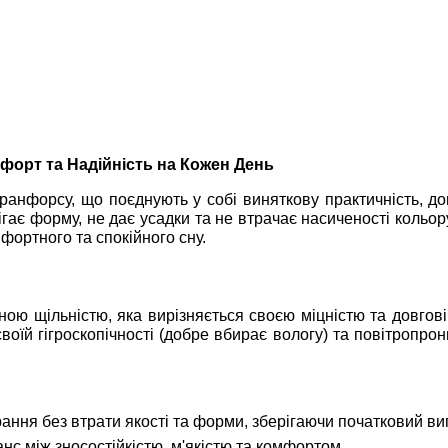
форт та Надійність на Кожен День
 ранфорсу, що поєднують у собі виняткову практичність, дов
ігає форму, не дає усадки та не втрачає насиченості кольо
мфортного та спокійного сну.
ою щільністю, яка вирізняється своєю міцністю та довгові
оїй гігроскопічності (добре вбирає вологу) та повітропро
ання без втрати якості та форми, зберігаючи початковий ви
с між зносостійкістю, м'якістю та комфортом.