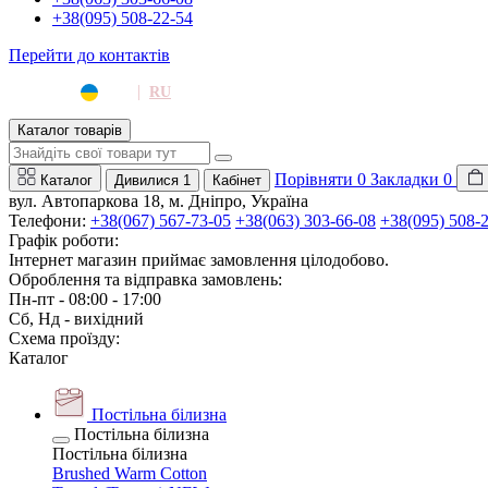
+38(095) 508-22-54
Перейти до контактів
|
UA
RU
Каталог товарів
Порівняти
0
Закладки
0
Каталог
Дивилися
1
Кабінет
вул. Автопаркова 18, м. Дніпро, Україна
Телефони:
+38(067) 567-73-05
+38(063) 303-66-08
+38(095) 508-
Графік роботи:
Інтернет магазин приймає замовлення цілодобово.
Оброблення та відправка замовлень:
Пн-пт - 08:00 - 17:00
Сб, Нд - вихідний
Схема проїзду:
Каталог
Постільна білизна
Постільна білизна
Постільна білизна
Brushed Warm Cotton