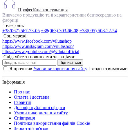
Професійна консультація
Вивчаємо продукцію та її характеристики безпосередньо на
фабриці
Телефони:
+38(067) 567-73-05
+38(063) 303-66-08
+38(095) 508-22-54
Соц мережі:
https://www.facebook.com/vilutashop
https://www.instagram.com/vilutashop/
https://www.youtube.com/@viluta.official
Слідкуйте за новинками та акціями:
Підпишіться
Я прочитав
Умови використання сайту
і згоден з вимогами
Інформація
Про нас
Оплата і доставка
Гарантія
Договір публічної оферти
Умови використання сайту
Співпраця
Політика використання файлів Cookie
Зворотній зв'язок