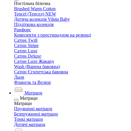
Постільна білизна
Brushed Warm Cotton
Tencel (Тенсел) NEW
Дитяча колекція Viluta Baby
Підліткова колекція
Ранфорс
Комплекти з простирадлом на резинці
Сатин Twill
Сатин Stripe
Сатин Luxe
Сатин Deluxe
Сатин Luxe Жакард
Wash (Варена бавовна)
Сатин Єгипетська бавовна
Льон
Фланель та Велюр
Матраци
Матраци
Матраци
Пружинні матраци
Безпружинні матраци
Тонкі матраци
Дитячі матраци