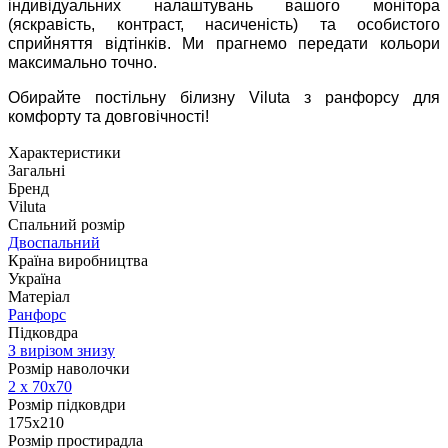
індивідуальних налаштувань вашого монітора
(яскравість, контраст, насиченість) та особистого
сприйняття відтінків. Ми прагнемо передати кольори
максимально точно.
Обирайте постільну білизну Viluta з ранфорсу для
комфорту та довговічності!
Характеристики
Загальні
Бренд
Viluta
Спальний розмір
Двоспальний
Країна виробництва
Україна
Матеріал
Ранфорс
Підковдра
З вирізом знизу
Розмір наволочки
2 х
70х70
Розмір підковдри
175x210
Розмір простирадла