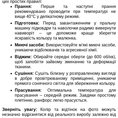
цих простих правил:
Прання:
Перше та наступні прання
рекомендовано проводити при температурі не
вище 40°C у делікатному режимі.
Підготовка:
Перед завантаженням у пральну
машину підковдри та наволочки радимо вивернути
навиворіт – це допоможе краще зберегти
яскравість кольору та малюнка.
Миючі засоби:
Використовуйте м'які миючі засоби,
уникаючи відбілювачів та агресивної хімії.
Віджим:
Обирайте середні оберти (до 600 об/хв),
щоб запобігти зайвому зминанню та деформації
тканини.
Сушіння:
Сушіть білизну у розправленому вигляді
в добре провітрюваному приміщенні, уникаючи
прямого сонячного світла для збереження кольору.
Прасування:
Оптимальна температура для
прасування – середній режим. Завдяки простому
плетінню, ранфорс легко прасується.
Зверніть увагу:
Колір та відтінок на фото можуть
незначно відрізнятися від реального виробу залежно від