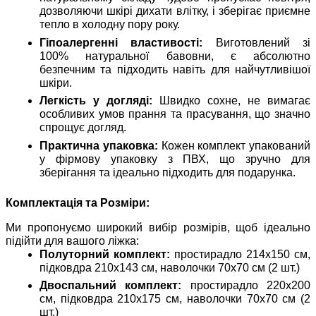
дозволяючи шкірі дихати влітку, і зберігає приємне
тепло в холодну пору року.
Гіпоалергенні властивості:
Виготовлений зі
100% натуральної бавовни, є абсолютно
безпечним та підходить навіть для найчутливішої
шкіри.
Легкість у догляді:
Швидко сохне, не вимагає
особливих умов прання та прасування, що значно
спрощує догляд.
Практична упаковка:
Кожен комплект упакований
у фірмову упаковку з ПВХ, що зручно для
зберігання та ідеально підходить для подарунка.
Комплектація та Розміри:
Ми пропонуємо широкий вибір розмірів, щоб ідеально
підійти для вашого ліжка:
Полуторний комплект:
простирадло 214х150 см,
підковдра 210х143 см, наволочки 70х70 см (2 шт.)
Двоспальний комплект:
простирадло 220х200
см, підковдра 210х175 см, наволочки 70х70 см (2
шт.)