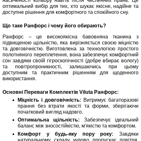
насиченості кольору навіть після численних прань. Це
оптимальний вибір для тих, хто шукає якісне, надійне та
доступне рішення для комфортного та спокійного сну.
Що таке Ранфорс і чому його обирають?
Ранфорс – це високоякісна бавовняна тканина з
підвищеною щільністю, яка вирізняється своєю міцністю
та довговічністю. Виготовлена за технологією простого
полотняного переплетення, вона забезпечує комфортний
сон завдяки своїй гігроскопічності (добре вбирає вологу)
та повітропроникності, залишаючись при цьому
доступним та практичним рішенням для щоденного
використання.
Основні Переваги Комплектів Viluta Ранфорс:
Міцність і довговічність:
Витримує багаторазові
прання без втрати якості та форми, зберігаючи
початковий вигляд надовго.
Оптимальна щільність:
Забезпечує ідеальний
баланс між зносостійкістю, м'якістю та комфортом.
Комфорт у будь-яку пору року:
Завдяки
натуральному складу чудово пропускає повітря,