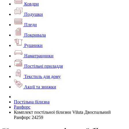
Ковдри
Подушки
Пледи
Покривала
Рушники
Наматрацники
Постільні приладдя
Текстиль для дому
Акції та знижки
Постільна білизна
Ранфорс
Комплект постільної білизни Viluta Двоспальний
Ранфорс 24259