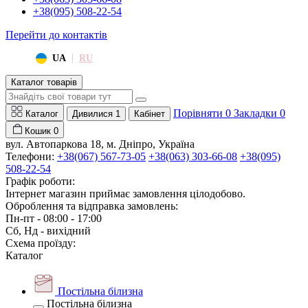
+38(095) 508-22-54
Перейти до контактів
|
UA
RU
Каталог товарів
Порівняти
0
Закладки
0
Каталог
Дивилися
1
Кабінет
Кошик
0
вул. Автопаркова 18, м. Дніпро, Україна
Телефони:
+38(067) 567-73-05
+38(063) 303-66-08
+38(095)
508-22-54
Графік роботи:
Інтернет магазин приймає замовлення цілодобово.
Оброблення та відправка замовлень:
Пн-пт - 08:00 - 17:00
Сб, Нд - вихідний
Схема проїзду:
Каталог
Постільна білизна
Постільна білизна