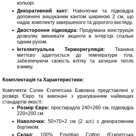
кольорі.
Декоративний кант:
Наволочки та підковдра
доповнені вишуканим кантом шириною 2 см, що
надає комплекту завершеного та дорогого вигляду.
Двостороння підковдра:
Продумана конструкція
дозволяє змінювати акценти в інтер'єрі спальні
одним рухом.
Інтелектуальна Терморегуляція:
Тканина
миттєво адаптується до температури тіла,
забезпечуючи свіжість влітку та затишне тепло
взимку.
Комплектація та Характеристики:
Комплекти Сатин Єгипетська Бавовна представлені у
розмірі Євро та виконані з урахуванням найвищих
стандартів якості:
Розмір Євро:
простирадло 240×260 см, підковдра
220×200 см.
Наволочки:
50×70+2 см (2 шт.) з декоративним
бортиком.
Склад:
100% Egyptian Cotton (Єгипетська