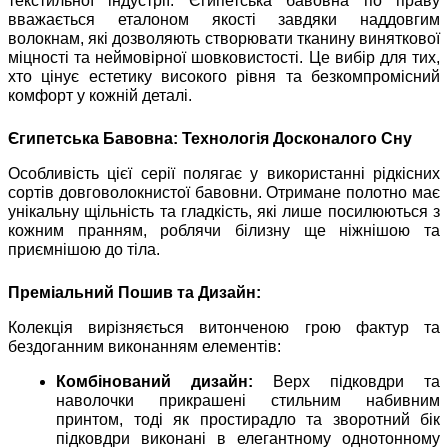
текстильної індустрії. Єгипетська бавовна по праву
вважається еталоном якості завдяки наддовгим
волокнам, які дозволяють створювати тканину виняткової
міцності та неймовірної шовковистості. Це вибір для тих,
хто цінує естетику високого рівня та безкомпромісний
комфорт у кожній деталі.
Єгипетська Бавовна: Технологія Досконалого Сну
Особливість цієї серії полягає у використанні рідкісних
сортів довговолокнистої бавовни. Отримане полотно має
унікальну щільність та гладкість, які лише посилюються з
кожним пранням, роблячи білизну ще ніжнішою та
приємнішою до тіла.
Преміальний Пошив та Дизайн:
Колекція вирізняється витонченою грою фактур та
бездоганним виконанням елементів:
Комбінований дизайн:
Верх підковдри та
наволочки прикрашені стильним набивним
принтом, тоді як простирадло та зворотний бік
підковдри виконані в елегантному однотонному