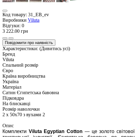
Код товару:
31_EB_ev
Виробники
Viluta
Відгуки:
0
3 222.00 грн
Повідомити про наявність
Характеристики:
(Дивитись усі)
Бренд
Viluta
Спальний розмір
Євро
Країна виробництва
Україна
Матеріал
Сатин Єгипетська бавовна
Підковдра
На блискавці
Розмір наволочки
2 х 50х70 з вухами 2
Опис
Комплекти
Viluta Egyptian Cotton
— це золото світової