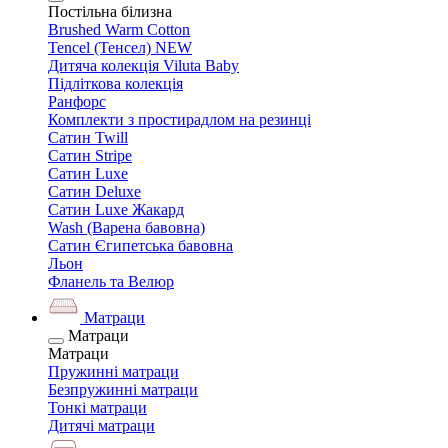
Постільна білизна
Brushed Warm Cotton
Tencel (Тенсел) NEW
Дитяча колекція Viluta Baby
Підліткова колекція
Ранфорс
Комплекти з простирадлом на резинці
Сатин Twill
Сатин Stripe
Сатин Luxe
Сатин Deluxe
Сатин Luxe Жакард
Wash (Варена бавовна)
Сатин Єгипетська бавовна
Льон
Фланель та Велюр
Матраци
Матраци
Матраци
Пружинні матраци
Безпружинні матраци
Тонкі матраци
Дитячі матраци