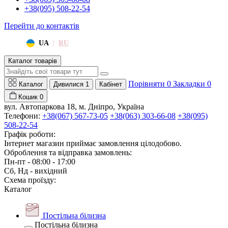
+38(095) 508-22-54
Перейти до контактів
|
UA
RU
Каталог товарів
Порівняти
0
Закладки
0
Каталог
Дивилися
1
Кабінет
Кошик
0
вул. Автопаркова 18, м. Дніпро, Україна
Телефони:
+38(067) 567-73-05
+38(063) 303-66-08
+38(095)
508-22-54
Графік роботи:
Інтернет магазин приймає замовлення цілодобово.
Оброблення та відправка замовлень:
Пн-пт - 08:00 - 17:00
Сб, Нд - вихідний
Схема проїзду:
Каталог
Постільна білизна
Постільна білизна