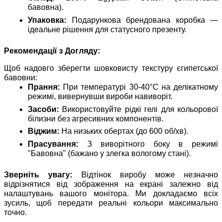
бавовна).
Упаковка:
Подарункова брендована коробка —
ідеальне рішення для статусного презенту.
Рекомендації з Догляду:
Щоб надовго зберегти шовковисту текстуру єгипетської
бавовни:
Прання:
При температурі 30-40°C на делікатному
режимі, вивернувши вироби навиворіт.
Засоби:
Використовуйте рідкі гелі для кольорової
білизни без агресивних компонентів.
Віджим:
На низьких обертах (до 600 об/хв).
Прасування:
З виворітного боку в режимі
"Бавовна" (бажано у злегка вологому стані).
Зверніть увагу:
Відтінок виробу може незначно
відрізнятися від зображення на екрані залежно від
налаштувань вашого монітора. Ми докладаємо всіх
зусиль, щоб передати реальні кольори максимально
точно.