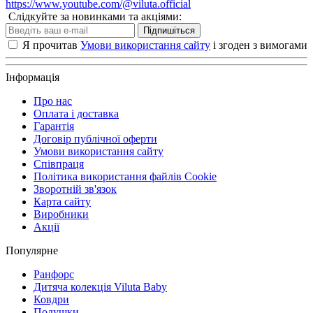
https://www.youtube.com/@viluta.official
Слідкуйте за новинками та акціями:
Підпишіться
Я прочитав
Умови використання сайту
і згоден з вимогами
Інформація
Про нас
Оплата і доставка
Гарантія
Договір публічної оферти
Умови використання сайту
Співпраця
Політика використання файлів Cookie
Зворотній зв'язок
Карта сайту
Виробники
Акції
Популярне
Ранфорс
Дитяча колекція Viluta Baby
Ковдри
Подушки