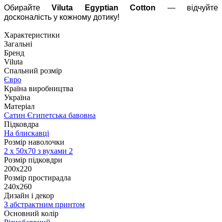
Обирайте
Viluta Egyptian Cotton
— відчуйте
досконалість у кожному дотику!
Характеристики
Загальні
Бренд
Viluta
Спальний розмір
Євро
Країна виробництва
Україна
Матеріал
Сатин Єгипетська бавовна
Підковдра
На блискавці
Розмір наволочки
2 х
50х70 з вухами 2
Розмір підковдри
200х220
Розмір простирадла
240х260
Дизайн і декор
З абстрактним принтом
Основний колір