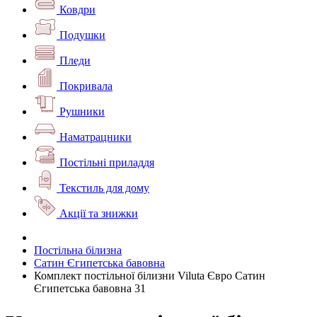
Ковдри
Подушки
Пледи
Покривала
Рушники
Наматрацники
Постільні приладдя
Текстиль для дому
Акції та знижки
Постільна білизна
Сатин Єгипетська бавовна
Комплект постільної білизни Viluta Євро Сатин
Єгипетська бавовна 31