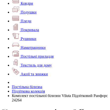
Ковдри
Подушки
Пледи
Покривала
Рушники
Наматрацники
Постільні приладдя
Текстиль для дому
Акції та знижки
Постільна білизна
Підліткова колекція
Комплект постільної білизни Viluta Підлітковий Ранфорс
24264