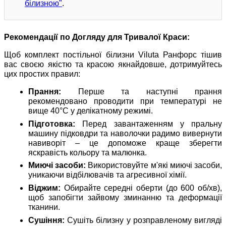
білизною"
.
Рекомендації по Догляду для Тривалої Краси:
Щоб комплект постільної білизни Viluta Ранфорс тішив
вас своєю якістю та красою якнайдовше, дотримуйтесь
цих простих правил:
Прання:
Перше та наступні прання
рекомендовано проводити при температурі не
вище 40°C у делікатному режимі.
Підготовка:
Перед завантаженням у пральну
машину підковдри та наволочки радимо вивернути
навиворіт – це допоможе краще зберегти
яскравість кольору та малюнка.
Миючі засоби:
Використовуйте м'які миючі засоби,
уникаючи відбілювачів та агресивної хімії.
Віджим:
Обирайте середні оберти (до 600 об/хв),
щоб запобігти зайвому зминанню та деформації
тканини.
Сушіння:
Сушіть білизну у розправленому вигляді