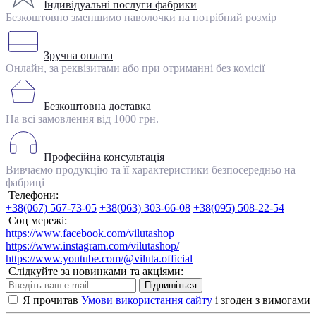
Індивідуальні послуги фабрики
Безкоштовно зменшимо наволочки на потрібний розмір
Зручна оплата
Онлайн, за реквізитами або при отриманні без комісії
Безкоштовна доставка
На всі замовлення від 1000 грн.
Професійна консультація
Вивчаємо продукцію та її характеристики безпосередньо на
фабриці
Телефони:
+38(067) 567-73-05
+38(063) 303-66-08
+38(095) 508-22-54
Соц мережі:
https://www.facebook.com/vilutashop
https://www.instagram.com/vilutashop/
https://www.youtube.com/@viluta.official
Слідкуйте за новинками та акціями:
Підпишіться
Я прочитав
Умови використання сайту
і згоден з вимогами