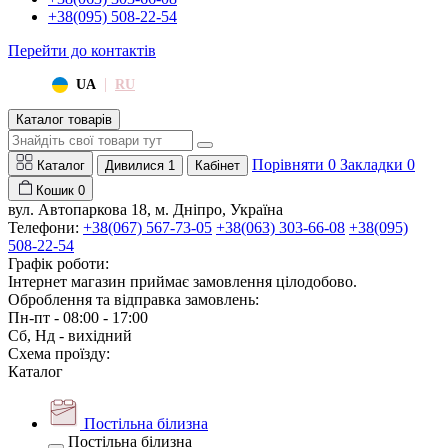
+38(095) 508-22-54
Перейти до контактів
|
UA
RU
Каталог товарів
Порівняти
0
Закладки
0
Каталог
Дивилися
1
Кабінет
Кошик
0
вул. Автопаркова 18, м. Дніпро, Україна
Телефони:
+38(067) 567-73-05
+38(063) 303-66-08
+38(095)
508-22-54
Графік роботи:
Інтернет магазин приймає замовлення цілодобово.
Оброблення та відправка замовлень:
Пн-пт - 08:00 - 17:00
Сб, Нд - вихідний
Схема проїзду:
Каталог
Постільна білизна
Постільна білизна