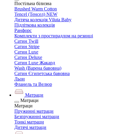
Постільна білизна
Brushed Warm Cotton
Tencel (Тенсел) NEW
Дитяча колекція Viluta Baby
Підліткова колекція
Ранфорс
Комплекти з простирадлом на резинці
Сатин Twill
Сатин Stripe
Сатин Luxe
Сатин Deluxe
Сатин Luxe Жакард
Wash (Варена бавовна)
Сатин Єгипетська бавовна
Льон
Фланель та Велюр
Матраци
Матраци
Матраци
Пружинні матраци
Безпружинні матраци
Тонкі матраци
Дитячі матраци