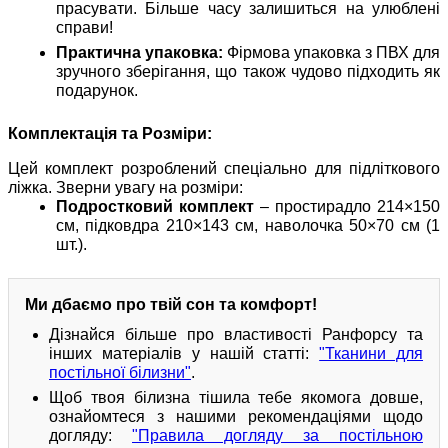
прасувати. Більше часу залишиться на улюблені
справи!
Практична упаковка:
Фірмова упаковка з ПВХ для
зручного зберігання, що також чудово підходить як
подарунок.
Комплектація та Розміри:
Цей комплект розроблений спеціально для підліткового
ліжка. Зверни увагу на розміри:
Подростковий комплект
– простирадло 214×150
см, підковдра 210×143 см, наволочка 50×70 см (1
шт.).
Ми дбаємо про твій сон та комфорт!
Дізнайся більше про властивості Ранфорсу та
інших матеріалів у нашій статті:
"Тканини для
постільної білизни"
.
Щоб твоя білизна тішила тебе якомога довше,
ознайомтеся з нашими рекомендаціями щодо
догляду:
"Правила догляду за постільною