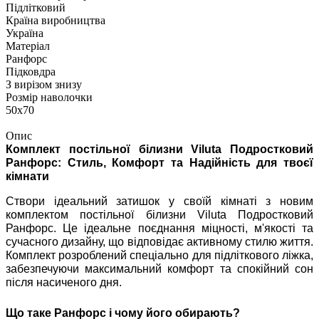
Підлітковий
Країна виробництва
Україна
Матеріал
Ранфорс
Підковдра
З вирізом знизу
Розмір наволочки
50х70
Опис
Комплект постільної білизни Viluta Подростковий
Ранфорс: Стиль, Комфорт та Надійність для твоєї
кімнати
Створи ідеальний затишок у своїй кімнаті з новим
комплектом постільної білизни Viluta Подростковий
Ранфорс. Це ідеальне поєднання міцності, м'якості та
сучасного дизайну, що відповідає активному стилю життя.
Комплект розроблений спеціально для підліткового ліжка,
забезпечуючи максимальний комфорт та спокійний сон
після насиченого дня.
Що таке Ранфорс і чому його обирають?