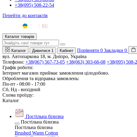
+38(095) 508-22-54
Перейти до контактів
|
UA
RU
Каталог товарів
Порівняти
0
Закладки
0
Каталог
Дивилися
1
Кабінет
вул. Автопаркова 18, м. Дніпро, Україна
Телефони:
+38(067) 567-73-05
+38(063) 303-66-08
+38(095) 508-
Графік роботи:
Інтернет магазин приймає замовлення цілодобово.
Оброблення та відправка замовлень:
Пн-пт - 08:00 - 17:00
Сб, Нд - вихідний
Схема проїзду:
Каталог
Постільна білизна
Постільна білизна
Постільна білизна
Brushed Warm Cotton