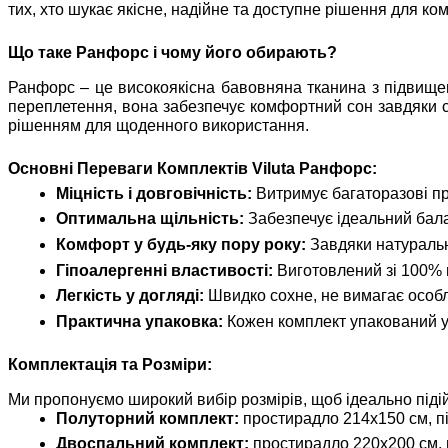
тих, хто шукає якісне, надійне та доступне рішення для ко
Що таке Ранфорс і чому його обирають?
Ранфорс – це високоякісна бавовняна тканина з підвищен
переплетення, вона забезпечує комфортний сон завдяки св
рішенням для щоденного використання.
Основні Переваги Комплектів Viluta Ранфорс:
Міцність і довговічність:
Витримує багаторазові пр
Оптимальна щільність:
Забезпечує ідеальний балан
Комфорт у будь-яку пору року:
Завдяки натурально
Гіпоалергенні властивості:
Виготовлений зі 100% н
Легкість у догляді:
Швидко сохне, не вимагає особл
Практична упаковка:
Кожен комплект упакований у 
Комплектація та Розміри:
Ми пропонуємо широкий вибір розмірів, щоб ідеально підій
Полуторний комплект:
простирадло 214х150 см, пі
Двоспальний комплект:
простирадло 220х200 см, п