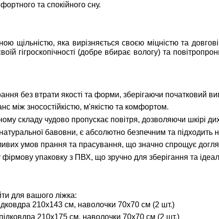
мфортного та спокійного сну.
ою щільністю, яка вирізняється своєю міцністю та довгові
оїй гігроскопічності (добре вбирає вологу) та повітропро
ання без втрати якості та форми, зберігаючи початковий ви
с між зносостійкістю, м'якістю та комфортом.
му складу чудово пропускає повітря, дозволяючи шкірі дихат
атуральної бавовни, є абсолютно безпечним та підходить н
ивих умов прання та прасування, що значно спрощує догля
фірмову упаковку з ПВХ, що зручно для зберігання та ідеал
ти для вашого ліжка:
дковдра 210х143 см, наволочки 70х70 см (2 шт.)
ідковдра 210х175 см, наволочки 70х70 см (2 шт.)