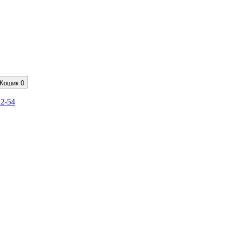
Кошик
0
22-54