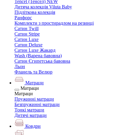
Tencel (Тенсел) NEW
Дитяча колекція Viluta Baby
Підліткова колекція
Ранфорс
Комплекти з простирадлом на резинці
Сатин Twill
Сатин Stripe
Сатин Luxe
Сатин Deluxe
Сатин Luxe Жакард
Wash (Варена бавовна)
Сатин Єгипетська бавовна
Льон
Фланель та Велюр
Матраци
Матраци
Матраци
Пружинні матраци
Безпружинні матраци
Тонкі матраци
Дитячі матраци
Ковдри