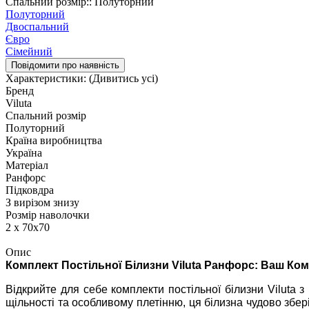
Спальний розмір:: Полуторний
Полуторний
Двоспальний
Євро
Сімейний
Повідомити про наявність
Характеристики:
(Дивитись усі)
Бренд
Viluta
Спальний розмір
Полуторний
Країна виробництва
Україна
Матеріал
Ранфорс
Підковдра
З вирізом знизу
Розмір наволочки
2 х 70х70
Опис
Комплект Постільної Білизни Viluta Ранфорс: Ваш Ком
Відкрийте для себе комплекти постільної білизни Viluta з
щільності та особливому плетінню, ця білизна чудово збер