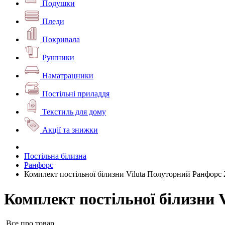
Подушки
Пледи
Покривала
Рушники
Наматрацники
Постільні приладдя
Текстиль для дому
Акції та знижки
Постільна білизна
Ранфорс
Комплект постільної білизни Viluta Полуторний Ранфорс 
Комплект постільної білизни 
Все про товар