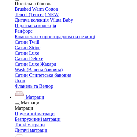
Постільна білизна
Brushed Warm Cotton
Tencel (Тенсел) NEW
Дитяча колекція Viluta Baby
Підліткова колекція
Ранфорс
Комплекти з простирадлом на резинці
Сатин Twill
Сатин Stripe
Сатин Luxe
Сатин Deluxe
Сатин Luxe Жакард
Wash (Варена бавовна)
Сатин Єгипетська бавовна
Льон
Фланель та Велюр
Матраци
Матраци
Матраци
Пружинні матраци
Безпружинні матраци
Тонкі матраци
Дитячі матраци