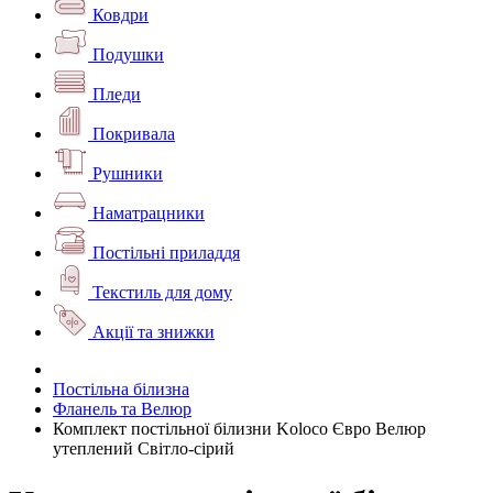
Ковдри
Подушки
Пледи
Покривала
Рушники
Наматрацники
Постільні приладдя
Текстиль для дому
Акції та знижки
Постільна білизна
Фланель та Велюр
Комплект постільної білизни Koloco Євро Велюр
утеплений Світло-сірий