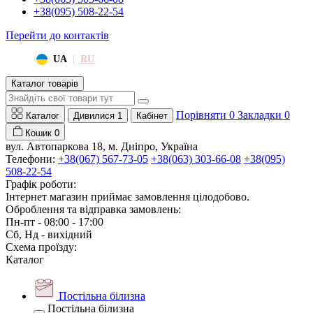
+38(095) 508-22-54
Перейти до контактів
|
UA
RU
Каталог товарів
Порівняти
0
Закладки
0
Каталог
Дивилися
1
Кабінет
Кошик
0
вул. Автопаркова 18, м. Дніпро, Україна
Телефони:
+38(067) 567-73-05
+38(063) 303-66-08
+38(095)
508-22-54
Графік роботи:
Інтернет магазин приймає замовлення цілодобово.
Оброблення та відправка замовлень:
Пн-пт - 08:00 - 17:00
Сб, Нд - вихідний
Схема проїзду:
Каталог
Постільна білизна
Постільна білизна