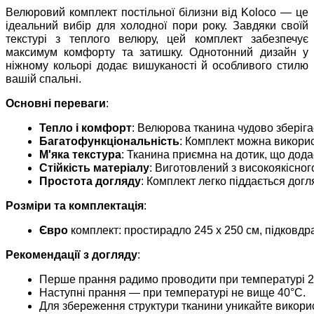
Велюровий комплект постільної білизни від Koloco — це
ідеальний вибір для холодної пори року. Завдяки своїй
текстурі з теплого велюру, цей комплект забезпечує
максимум комфорту та затишку. Однотонний дизайн у
ніжному кольорі додає вишуканості й особливого стилю
вашій спальні.
Основні переваги
:
Тепло і комфорт
: Велюрова тканина чудово зберіг
Багатофункціональність
: Комплект можна викорис
М'яка текстура
: Тканина приємна на дотик, що дода
Стійкість матеріалу
: Виготовлений з високоякісног
Простота догляду
: Комплект легко піддається догл
Розміри та комплектація
:
Євро 
комплект: простирадло 245 x 250 см, підковдр
Рекомендації з догляду
:
Перше прання радимо проводити при температурі 20
Наступні прання — при температурі не вище 40°C.
Для збереження структури тканини уникайте викорис