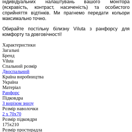
індивідуальних налаштувань вашого монітора
(яскравість, контраст, насиченість) та особистого
сприйняття відтінків. Ми прагнемо передати кольори
максимально точно.
Обирайте постільну білизну Viluta з ранфорсу для
комфорту та довговічності!
Характеристики
Загальні
Бренд
Viluta
Спальний розмір
Двоспальний
Країна виробництва
Україна
Матеріал
Ранфорс
Підковдра
З вирізом знизу
Розмір наволочки
2 х
70х70
Розмір підковдри
175x210
Розмір простирадла