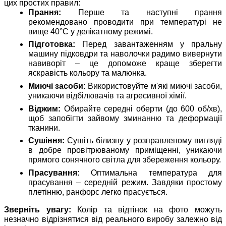
цих простих правил:
Прання:
Перше та наступні прання
рекомендовано проводити при температурі не
вище 40°C у делікатному режимі.
Підготовка:
Перед завантаженням у пральну
машину підковдри та наволочки радимо вивернути
навиворіт – це допоможе краще зберегти
яскравість кольору та малюнка.
Миючі засоби:
Використовуйте м'які миючі засоби,
уникаючи відбілювачів та агресивної хімії.
Віджим:
Обирайте середні оберти (до 600 об/хв),
щоб запобігти зайвому зминанню та деформації
тканини.
Сушіння:
Сушіть білизну у розправленому вигляді
в добре провітрюваному приміщенні, уникаючи
прямого сонячного світла для збереження кольору.
Прасування:
Оптимальна температура для
прасування – середній режим. Завдяки простому
плетінню, ранфорс легко прасується.
Зверніть увагу:
Колір та відтінок на фото можуть
незначно відрізнятися від реального виробу залежно від