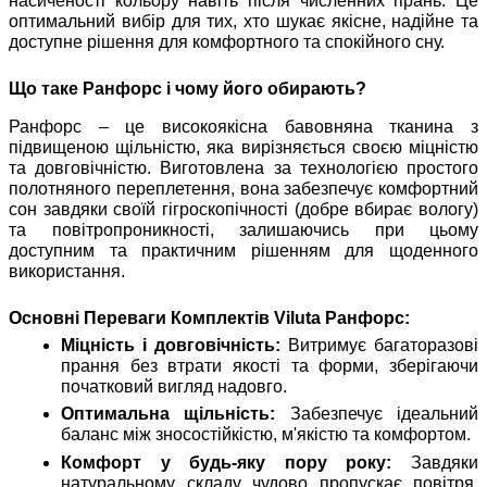
насиченості кольору навіть після численних прань. Це
оптимальний вибір для тих, хто шукає якісне, надійне та
доступне рішення для комфортного та спокійного сну.
Що таке Ранфорс і чому його обирають?
Ранфорс – це високоякісна бавовняна тканина з
підвищеною щільністю, яка вирізняється своєю міцністю
та довговічністю. Виготовлена за технологією простого
полотняного переплетення, вона забезпечує комфортний
сон завдяки своїй гігроскопічності (добре вбирає вологу)
та повітропроникності, залишаючись при цьому
доступним та практичним рішенням для щоденного
використання.
Основні Переваги Комплектів Viluta Ранфорс:
Міцність і довговічність:
Витримує багаторазові
прання без втрати якості та форми, зберігаючи
початковий вигляд надовго.
Оптимальна щільність:
Забезпечує ідеальний
баланс між зносостійкістю, м'якістю та комфортом.
Комфорт у будь-яку пору року:
Завдяки
натуральному складу чудово пропускає повітря,