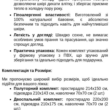
дозволяючи шкірі дихати влітку, і зберігає приємне
тепло в холодну пору року.
Гіпоалергенні властивості:
Виготовлений зі
100% натуральної бавовни, є абсолютно
безпечним та підходить навіть для найчутливішої
шкіри.
Легкість у догляді:
Швидко сохне, не вимагає
особливих умов прання та прасування, що значно
спрощує догляд.
Практична упаковка:
Кожен комплект упакований
у фірмову упаковку з ПВХ, що зручно для
зберігання та ідеально підходить для подарунка.
Комплектація та Розміри:
Ми пропонуємо широкий вибір розмірів, щоб ідеально
підійти для вашого ліжка:
Полуторний комплект:
простирадло 214х150 см,
підковдра 210х143 см, наволочки 70х70 см (2 шт.)
Двоспальний комплект:
простирадло 220х200
см, підковдра 210х175 см, наволочки 70х70 см (2
шт.)