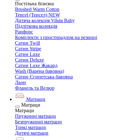
Постільна білизна
Brushed Warm Cotton
Tencel (Тенсел) NEW
Дитяча колекція Viluta Baby
Підліткова колекція
Ранфорс
Комплекти з простирадлом на резинці
Сатин Twill
Сатин Stripe
Сатин Luxe
Сатин Deluxe
Сатин Luxe Жакард
Wash (Варена бавовна)
Сатин Єгипетська бавовна
Льон
Фланель та Велюр
Матраци
Матраци
Матраци
Пружинні матраци
Безпружинні матраци
Тонкі матраци
Дитячі матраци