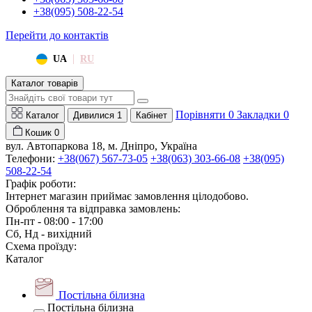
+38(095) 508-22-54
Перейти до контактів
|
UA
RU
Каталог товарів
Порівняти
0
Закладки
0
Каталог
Дивилися
1
Кабінет
Кошик
0
вул. Автопаркова 18, м. Дніпро, Україна
Телефони:
+38(067) 567-73-05
+38(063) 303-66-08
+38(095)
508-22-54
Графік роботи:
Інтернет магазин приймає замовлення цілодобово.
Оброблення та відправка замовлень:
Пн-пт - 08:00 - 17:00
Сб, Нд - вихідний
Схема проїзду:
Каталог
Постільна білизна
Постільна білизна