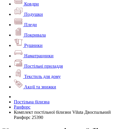
Ковдри
Подушки
Пледи
Покривала
Рушники
Наматрацники
Постільні приладдя
Текстиль для дому
Акції та знижки
Постільна білизна
Ранфорс
Комплект постільної білизни Viluta Двоспальний
Ранфорс 25390