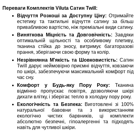
Переваги Комплектів Viluta Сатин Twill:
Відчуття Розкоші за Доступну Ціну:
Отримайте
естетику та тактильні відчуття сатину за більш
привабливою вартістю, ніж преміальні види сатину.
Виняткова Міцність та Довговічність:
Завдяки
оптимальній щільності та особливому плетиву,
тканина стійка до зносу, витримує багаторазові
прання, зберігаючи свою форму та колір.
Незрівнянна М'якість та Шовковистість:
Сатин
Twill дарує неймовірно приємні відчуття, ковзаючи
по шкірі, забезпечуючи максимальний комфорт під
час сну.
Комфорт у Будь-яку Пору Року:
Тканина
відмінно пропускає повітря, дозволяючи шкірі
дихати влітку, і зберігає тепло в холодну пору року.
Екологічність та Безпека:
Виготовлені зі 100%
натуральної бавовни та з використанням
екологічно чистих барвників, ці комплекти
абсолютно безпечні, гіпоалергенні та підходять
навіть для чутливої шкіри.