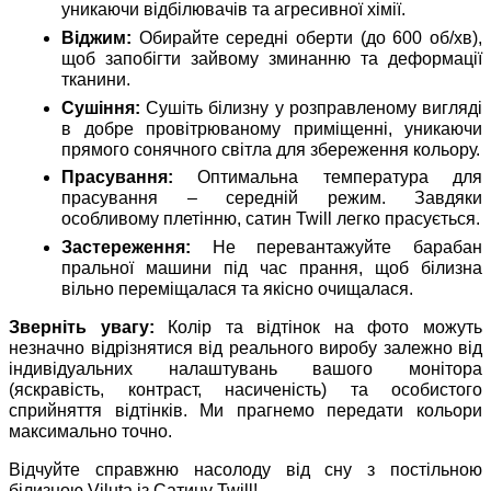
уникаючи відбілювачів та агресивної хімії.
Віджим:
Обирайте середні оберти (до 600 об/хв),
щоб запобігти зайвому зминанню та деформації
тканини.
Сушіння:
Сушіть білизну у розправленому вигляді
в добре провітрюваному приміщенні, уникаючи
прямого сонячного світла для збереження кольору.
Прасування:
Оптимальна температура для
прасування – середній режим. Завдяки
особливому плетінню, сатин Twill легко прасується.
Застереження:
Не перевантажуйте барабан
пральної машини під час прання, щоб білизна
вільно переміщалася та якісно очищалася.
Зверніть увагу:
Колір та відтінок на фото можуть
незначно відрізнятися від реального виробу залежно від
індивідуальних налаштувань вашого монітора
(яскравість, контраст, насиченість) та особистого
сприйняття відтінків. Ми прагнемо передати кольори
максимально точно.
Відчуйте справжню насолоду від сну з постільною
білизною Viluta із Сатину Twill!