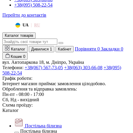
+38(095) 508-22-54
Перейти до контактів
|
UA
RU
Каталог товарів
Порівняти
0
Закладки
0
Каталог
Дивилися
1
Кабінет
Кошик
0
вул. Автопаркова 18, м. Дніпро, Україна
Телефони:
+38(067) 567-73-05
+38(063) 303-66-08
+38(095)
508-22-54
Графік роботи:
Інтернет магазин приймає замовлення цілодобово.
Оброблення та відправка замовлень:
Пн-пт - 08:00 - 17:00
Сб, Нд - вихідний
Схема проїзду:
Каталог
Постільна білизна
Постільна білизна