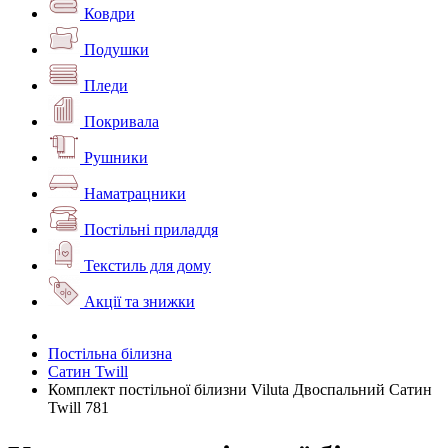
Ковдри
Подушки
Пледи
Покривала
Рушники
Наматрацники
Постільні приладдя
Текстиль для дому
Акції та знижки
Постільна білизна
Сатин Twill
Комплект постільної білизни Viluta Двоспальний Сатин
Twill 781