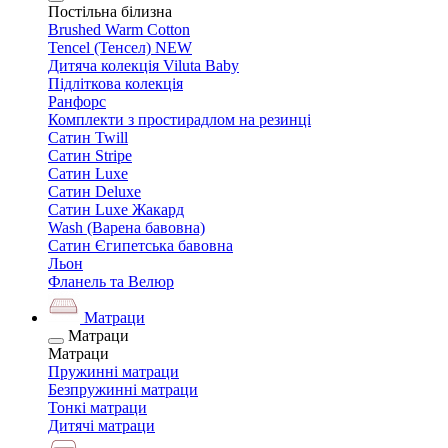
Постільна білизна
Brushed Warm Cotton
Tencel (Тенсел) NEW
Дитяча колекція Viluta Baby
Підліткова колекція
Ранфорс
Комплекти з простирадлом на резинці
Сатин Twill
Сатин Stripe
Сатин Luxe
Сатин Deluxe
Сатин Luxe Жакард
Wash (Варена бавовна)
Сатин Єгипетська бавовна
Льон
Фланель та Велюр
Матраци
Матраци
Матраци
Пружинні матраци
Безпружинні матраци
Тонкі матраци
Дитячі матраци