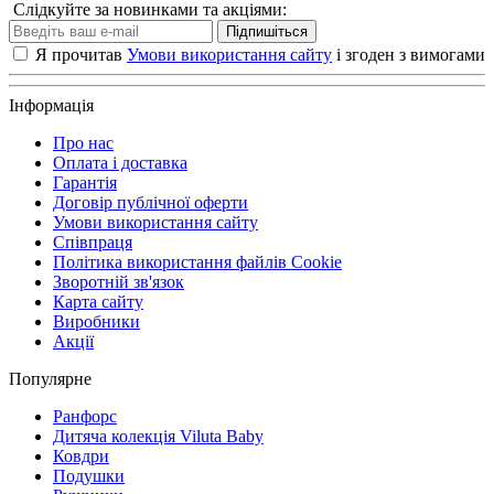
Слідкуйте за новинками та акціями:
Підпишіться
Я прочитав
Умови використання сайту
і згоден з вимогами
Інформація
Про нас
Оплата і доставка
Гарантія
Договір публічної оферти
Умови використання сайту
Співпраця
Політика використання файлів Cookie
Зворотній зв'язок
Карта сайту
Виробники
Акції
Популярне
Ранфорс
Дитяча колекція Viluta Baby
Ковдри
Подушки