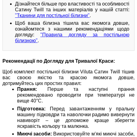
Дізнайтеся більше про властивості та особливості
Сатину Twill та інших матеріалів у нашій статті:
"Тканини для постільної білизни"
.
Щоб ваша білизна тішила вас якомога довше,
ознайомтеся з нашими рекомендаціями щодо
догляду:
"Правила догляду за постільною
білизною"
.
Рекомендації по Догляду для Тривалої Краси:
Щоб комплект постільної білизни Viluta Сатин Twill тішив
вас своєю якістю та красою якомога довше,
дотримуйтесь цих простих правил:
Прання:
Перше та наступні прання
рекомендовано проводити при температурі не
вище 40°C.
Підготовка:
Перед завантаженням у пральну
машину підковдри та наволочки радимо вивернути
навиворіт – це допоможе краще зберегти
яскравість кольору та малюнка.
Миючі засоби:
Використовуйте м'які миючі засоби,