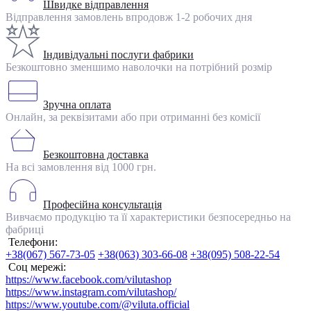
Швидке відправлення
Відправлення замовлень впродовж 1-2 робочих дня
Індивідуальні послуги фабрики
Безкоштовно зменшимо наволочки на потрібний розмір
Зручна оплата
Онлайн, за реквізитами або при отриманні без комісії
Безкоштовна доставка
На всі замовлення від 1000 грн.
Професійна консультація
Вивчаємо продукцію та її характеристики безпосередньо на
фабриці
Телефони:
+38(067) 567-73-05
+38(063) 303-66-08
+38(095) 508-22-54
Соц мережі:
https://www.facebook.com/vilutashop
https://www.instagram.com/vilutashop/
https://www.youtube.com/@viluta.official