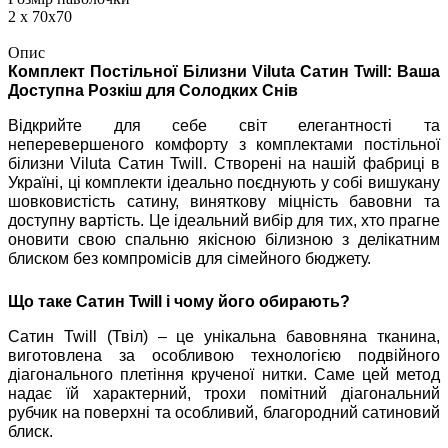
2 х 70х70
Опис
Комплект Постільної Білизни Viluta Сатин Twill: Ваша
Доступна Розкіш для Солодких Снів
Відкрийте для себе світ елегантності та
неперевершеного комфорту з комплектами постільної
білизни Viluta Сатин Twill. Створені на нашій фабриці в
Україні, ці комплекти ідеально поєднують у собі вишукану
шовковистість сатину, виняткову міцність бавовни та
доступну вартість. Це ідеальний вибір для тих, хто прагне
оновити свою спальню якісною білизною з делікатним
блиском без компромісів для сімейного бюджету.
Що таке Сатин Twill і чому його обирають?
Сатин Twill (Твіл) – це унікальна бавовняна тканина,
виготовлена за особливою технологією подвійного
діагонального плетіння крученої нитки. Саме цей метод
надає їй характерний, трохи помітний діагональний
рубчик на поверхні та особливий, благородний сатиновий
блиск.