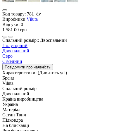
Код товару:
781_dv
Виробники
Viluta
Відгуки:
0
1 581.00 грн
Спальний розмір:: Двоспальний
Полуторний
Двоспальний
Євро
Сімейний
Повідомити про наявність
Характеристики:
(Дивитись усі)
Бренд
Viluta
Спальний розмір
Двоспальний
Країна виробництва
Україна
Матеріал
Сатин Твил
Підковдра
На блискавці
Розмір наволочки