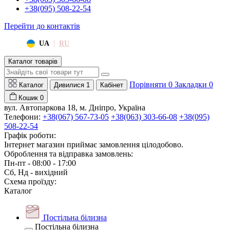
+38(095) 508-22-54
Перейти до контактів
|
UA
RU
Каталог товарів
Порівняти
0
Закладки
0
Каталог
Дивилися
1
Кабінет
Кошик
0
вул. Автопаркова 18, м. Дніпро, Україна
Телефони:
+38(067) 567-73-05
+38(063) 303-66-08
+38(095)
508-22-54
Графік роботи:
Інтернет магазин приймає замовлення цілодобово.
Оброблення та відправка замовлень:
Пн-пт - 08:00 - 17:00
Сб, Нд - вихідний
Схема проїзду:
Каталог
Постільна білизна
Постільна білизна