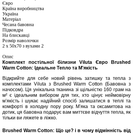
Євро
Країна виробництва
Україна
Матеріал
Чесана бавовна
Підковдра
На блискавці
Розмір наволочки
2 х 50х70 з вухами 2
Опис
Комплект постільної білизни Viluta Євро Brushed
Warm Cotton: Ідеальне Тепло та М'якість
Відкрийте для себе новий рівень затишку та тепла з
комплектами Viluta з Brushed Warm Cotton (Бавовна з
начосом). Ця унікальна тканина зі щільністю 160 грам на
м² є ідеальним вибором для тих, хто цінує неймовірну
м'якість і шукає надійний спосіб залишатися в теплі та
комфорті в холодну пору року. М'яка та оксамитова на
дотик, ця бавовна подарує вам миттєве відчуття тепла, як
тільки ви ляжете в ліжко.
Brushed Warm Cotton: Що це? і в чому відмінність від