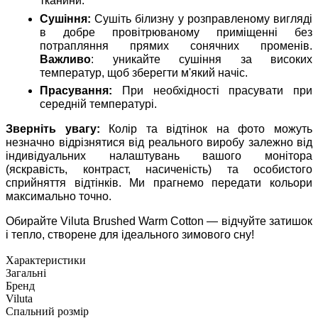
тканини.
Сушіння:
Сушіть білизну у розправленому вигляді
в добре провітрюваному приміщенні без
потрапляння прямих сонячних променів.
Важливо
: уникайте сушіння за високих
температур, щоб зберегти м'який начіс.
Прасування:
При необхідності прасувати при
середній температурі.
Зверніть увагу:
Колір та відтінок на фото можуть
незначно відрізнятися від реального виробу залежно від
індивідуальних налаштувань вашого монітора
(яскравість, контраст, насиченість) та особистого
сприйняття відтінків. Ми прагнемо передати кольори
максимально точно.
Обирайте Viluta Brushed Warm Cotton — відчуйте затишок
і тепло, створене для ідеального зимового сну!
Характеристики
Загальні
Бренд
Viluta
Спальний розмір