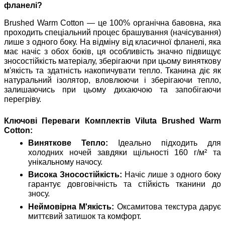
фланелі?
Brushed Warm Cotton — це 100% органічна бавовна, яка
проходить спеціальний процес брашування (начісування)
лише з одного боку. На відміну від класичної фланелі, яка
має начіс з обох боків, ця особливість значно підвищує
зносостійкість матеріалу, зберігаючи при цьому виняткову
м'якість та здатність накопичувати тепло. Тканина діє як
натуральний ізолятор, вловлюючи і зберігаючи тепло,
залишаючись при цьому дихаючою та запобігаючи
перегріву.
Ключові Переваги Комплектів Viluta Brushed Warm
Cotton:
Виняткове Тепло:
Ідеально підходить для
холодних ночей завдяки щільності 160 г/м² та
унікальному начосу.
Висока Зносостійкість:
Начіс лише з одного боку
гарантує довговічність та стійкість тканини до
зносу.
Неймовірна М'якість:
Оксамитова текстура дарує
миттєвий затишок та комфорт.