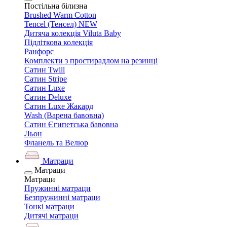
Постільна білизна
Brushed Warm Cotton
Tencel (Тенсел) NEW
Дитяча колекція Viluta Baby
Підліткова колекція
Ранфорс
Комплекти з простирадлом на резинці
Сатин Twill
Сатин Stripe
Сатин Luxe
Сатин Deluxe
Сатин Luxe Жакард
Wash (Варена бавовна)
Сатин Єгипетська бавовна
Льон
Фланель та Велюр
Матраци
Матраци
Матраци
Пружинні матраци
Безпружинні матраци
Тонкі матраци
Дитячі матраци