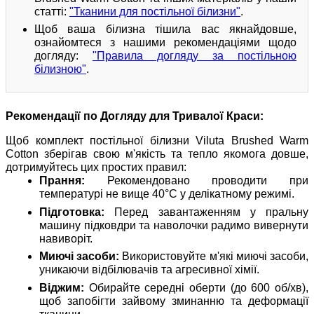
статті:
"Тканини для постільної білизни"
.
Щоб ваша білизна тішила вас якнайдовше,
ознайомтеся з нашими рекомендаціями щодо
догляду:
"Правила догляду за постільною
білизною"
.
Рекомендації по Догляду для Тривалої Краси:
Щоб комплект постільної білизни Viluta Brushed Warm
Cotton зберігав свою м'якість та тепло якомога довше,
дотримуйтесь цих простих правил:
Прання:
Рекомендовано проводити при
температурі не вище 40°C у делікатному режимі.
Підготовка:
Перед завантаженням у пральну
машину підковдри та наволочки радимо вивернути
навиворіт.
Миючі засоби:
Використовуйте м'які миючі засоби,
уникаючи відбілювачів та агресивної хімії.
Віджим:
Обирайте середні оберти (до 600 об/хв),
щоб запобігти зайвому зминанню та деформації