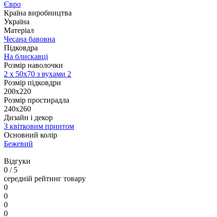
Євро
Країна виробництва
Україна
Матеріал
Чесана бавовна
Підковдра
На блискавці
Розмір наволочки
2 х
50х70 з вухами 2
Розмір підковдри
200х220
Розмір простирадла
240х260
Дизайн і декор
З квітковим принтом
Основний колір
Бежевий
Відгуки
0
/ 5
середній рейтинг товару
0
0
0
0