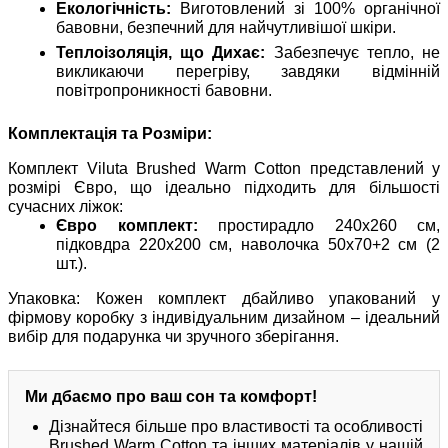
Екологічність:
Виготовлений зі 100% органічної
бавовни, безпечний для найчутливішої шкіри.
Теплоізоляція, що Дихає:
Забезпечує тепло, не
викликаючи перегріву, завдяки відмінній
повітропроникності бавовни.
Комплектація та Розміри:
Комплект Viluta Brushed Warm Cotton представлений у
розмірі Євро, що ідеально підходить для більшості
сучасних ліжок:
Євро комплект:
простирадло 240х260 см,
підковдра 220х200 см, наволочка 50х70+2 см (2
шт.).
Упаковка: Кожен комплект дбайливо упакований у
фірмову коробку з індивідуальним дизайном – ідеальний
вибір для подарунка чи зручного зберігання.
Ми дбаємо про ваш сон та комфорт!
Дізнайтеся більше про властивості та особливості
Brushed Warm Cotton та інших матеріалів у нашій