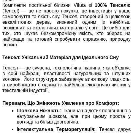
Комплекти постільної білизни Viluta зі
100% Тенселю
(Tencel) — це не просто покупка, це інвестиція у ваше
самопочуття та якість сну. Тенсел, створений із целюлози
евкаліптових дерев, визнаний одним із найбільш
розкішних та екологічних матеріалів у світі. Це вибір для
тих, хто шукає безкомпромісну якість, хто збирає на
найкраще та готовий спробувати справжню, природну
розкіш.
Тенсел: Унікальний Матеріал для Ідеального Сну
Тенсел — це сучасна, технологічна тканина, яка об'єднує
в собі найкращі властивості натуральних та штучних
волокон. Його структура забезпечує виняткову гладкість,
а виробництво є одним із найбільш екологічно чистих у
текстильній індустрії.
Переваги, Що Змінюють Уявлення про Комфорт:
Шовкова Ніжність:
Тканина на дотик порівнянна з
натуральним шовком, але при цьому проста у
догляді та більш довговічна.
Інтелектуальна Терморегуляція:
Тенсел дарує