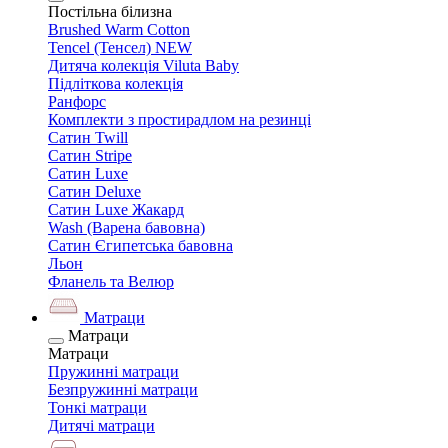
Постільна білизна
Brushed Warm Cotton
Tencel (Тенсел) NEW
Дитяча колекція Viluta Baby
Підліткова колекція
Ранфорс
Комплекти з простирадлом на резинці
Сатин Twill
Сатин Stripe
Сатин Luxe
Сатин Deluxe
Сатин Luxe Жакард
Wash (Варена бавовна)
Сатин Єгипетська бавовна
Льон
Фланель та Велюр
Матраци
Матраци
Матраци
Пружинні матраци
Безпружинні матраци
Тонкі матраци
Дитячі матраци