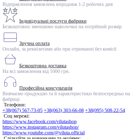
Відправлення замовлень впродовж 1-2 робочих дня
Індивідуальні послуги фабрики
Безкоштовно зменшимо наволочки на потрібний розмір
Зручна оплата
Онлайн, за реквізитами або при отриманні без комісії
Безкоштовна доставка
На всі замовлення від 1000 грн.
Професійна консультація
Вивчаємо продукцію та її характеристики безпосередньо на
фабриці
Телефони:
+38(067) 567-73-05
+38(063) 303-66-08
+38(095) 508-22-54
Соц мережі:
https://www.facebook.com/vilutashop
https://www.instagram.com/vilutashop/
https://www.youtube.com/@viluta.official
Слідкуйте за новинками та акціями: