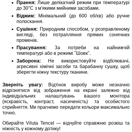
Прання:
Лише делікатний режим при температурі
до 30°C з м'якими мийними засобами.
Віджим:
Мінімальний (до 600 об/хв) або ручне
полоскання.
Сушіння:
Природним способом, у розправленому
вигляді, без потрапляння прямих сонячних
променів.
Прасування:
За потреби на найнижчій
температурі або в режимі "Шовк".
Заборона:
Не використовуйте відбілювачі,
агресивні хімічні засоби та барабанну сушку, щоб
зберегти ніжну текстуру тканини.
Зверніть увагу:
Відтінок виробу може незначно
відрізнятися від зображення на екрані залежно від
індивідуальних налаштувань вашого монітора
(яскравість, контраст, насиченість) та особистого
сприйняття. Ми прагнемо передати кольори максимально
точно.
Обирайте Viluta Tencel — відчуйте справжню розкіш та
ніжність у кожному дотику!