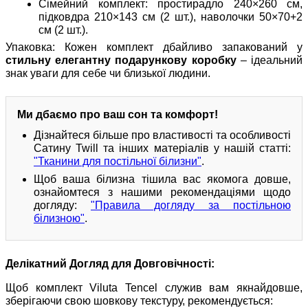
Сімейний комплект: простирадло 240×260 см,
підковдра 210×143 см (2 шт.), наволочки 50×70+2
см (2 шт.).
Упаковка: Кожен комплект дбайливо запакований у
стильну елегантну подарункову коробку
– ідеальний
знак уваги для себе чи близької людини.
Ми дбаємо про ваш сон та комфорт!
Дізнайтеся більше про властивості та особливості
Сатину Twill та інших матеріалів у нашій статті:
"Тканини для постільної білизни"
.
Щоб ваша білизна тішила вас якомога довше,
ознайомтеся з нашими рекомендаціями щодо
догляду:
"Правила догляду за постільною
білизною"
.
Делікатний Догляд для Довговічності:
Щоб комплект Viluta Tencel служив вам якнайдовше,
зберігаючи свою шовкову текстуру, рекомендується: