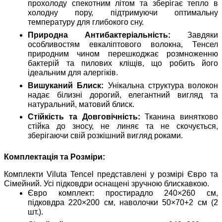
прохолоду спекотним літом та зберігає тепло в
холодну пору, підтримуючи оптимальну
температуру для глибокого сну.
Природна Антибактеріальність:
Завдяки
особливостям евкаліптового волокна, Тенсел
природним чином перешкоджає розмноженню
бактерій та пилових кліщів, що робить його
ідеальним для алергіків.
Вишуканий Блиск:
Унікальна структура волокон
надає білизні дорогий, елегантний вигляд та
натуральний, матовий блиск.
Стійкість та Довговічність:
Тканина винятково
стійка до зносу, не линяє та не скочується,
зберігаючи свій розкішний вигляд роками.
Комплектація та Розміри:
Комплекти Viluta Tencel представлені у розмірі Євро та
Сімейний. Усі підковдри оснащені зручною блискавкою.
Євро комплект: простирадло 240×260 см,
підковдра 220×200 см, наволочки 50×70+2 см (2
шт.).