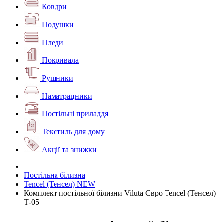
Ковдри
Подушки
Пледи
Покривала
Рушники
Наматрацники
Постільні приладдя
Текстиль для дому
Акції та знижки
Постільна білизна
Tencel (Тенсел) NEW
Комплект постільної білизни Viluta Євро Tencel (Тенсел)
Т-05