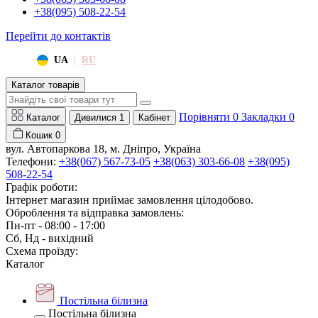
+38(095) 508-22-54
Перейти до контактів
|
UA
RU
Каталог товарів
Порівняти
0
Закладки
0
Каталог
Дивилися
1
Кабінет
Кошик
0
вул. Автопаркова 18, м. Дніпро, Україна
Телефони:
+38(067) 567-73-05
+38(063) 303-66-08
+38(095)
508-22-54
Графік роботи:
Інтернет магазин приймає замовлення цілодобово.
Оброблення та відправка замовлень:
Пн-пт - 08:00 - 17:00
Сб, Нд - вихідний
Схема проїзду:
Каталог
Постільна білизна
Постільна білизна