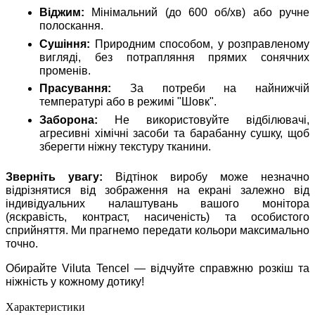
Віджим:
Мінімальний (до 600 об/хв) або ручне
полоскання.
Сушіння:
Природним способом, у розправленому
вигляді, без потрапляння прямих сонячних
променів.
Прасування:
За потреби на найнижчій
температурі або в режимі "Шовк".
Заборона:
Не використовуйте відбілювачі,
агресивні хімічні засоби та барабанну сушку, щоб
зберегти ніжну текстуру тканини.
Зверніть увагу:
Відтінок виробу може незначно
відрізнятися від зображення на екрані залежно від
індивідуальних налаштувань вашого монітора
(яскравість, контраст, насиченість) та особистого
сприйняття. Ми прагнемо передати кольори максимально
точно.
Обирайте Viluta Tencel — відчуйте справжню розкіш та
ніжність у кожному дотику!
Характеристики