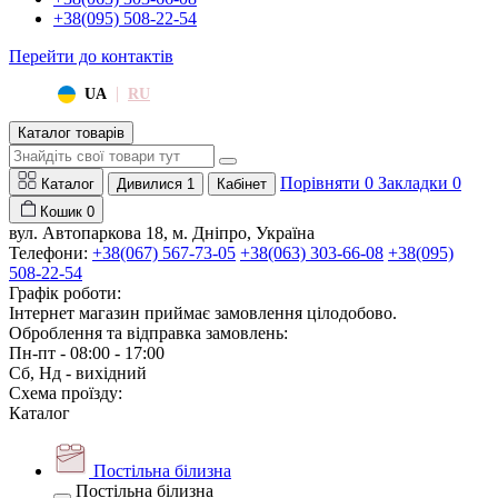
+38(095) 508-22-54
Перейти до контактів
|
UA
RU
Каталог товарів
Порівняти
0
Закладки
0
Каталог
Дивилися
1
Кабінет
Кошик
0
вул. Автопаркова 18, м. Дніпро, Україна
Телефони:
+38(067) 567-73-05
+38(063) 303-66-08
+38(095)
508-22-54
Графік роботи:
Інтернет магазин приймає замовлення цілодобово.
Оброблення та відправка замовлень:
Пн-пт - 08:00 - 17:00
Сб, Нд - вихідний
Схема проїзду:
Каталог
Постільна білизна
Постільна білизна