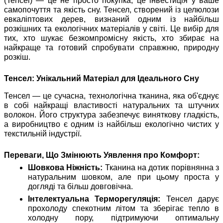
(Tencel) — це не просто покупка, це інвестиція у ваше
самопочуття та якість сну. Тенсел, створений із целюлози
евкаліптових дерев, визнаний одним із найбільш
розкішних та екологічних матеріалів у світі. Це вибір для
тих, хто шукає безкомпромісну якість, хто збирає на
найкраще та готовий спробувати справжню, природну
розкіш.
Тенсел: Унікальний Матеріал для Ідеального Сну
Тенсел — це сучасна, технологічна тканина, яка об'єднує
в собі найкращі властивості натуральних та штучних
волокон. Його структура забезпечує виняткову гладкість,
а виробництво є одним із найбільш екологічно чистих у
текстильній індустрії.
Переваги, Що Змінюють Уявлення про Комфорт:
Шовкова Ніжність:
Тканина на дотик порівнянна з
натуральним шовком, але при цьому проста у
догляді та більш довговічна.
Інтелектуальна Терморегуляція:
Тенсел дарує
прохолоду спекотним літом та зберігає тепло в
холодну пору, підтримуючи оптимальну