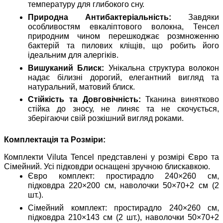
температуру для глибокого сну.
Природна Антибактеріальність:
Завдяки
особливостям евкаліптового волокна, Тенсел
природним чином перешкоджає розмноженню
бактерій та пилових кліщів, що робить його
ідеальним для алергіків.
Вишуканий Блиск:
Унікальна структура волокон
надає білизні дорогий, елегантний вигляд та
натуральний, матовий блиск.
Стійкість та Довговічність:
Тканина винятково
стійка до зносу, не линяє та не скочується,
зберігаючи свій розкішний вигляд роками.
Комплектація та Розміри:
Комплекти Viluta Tencel представлені у розмірі Євро та
Сімейний. Усі підковдри оснащені зручною блискавкою.
Євро комплект: простирадло 240×260 см,
підковдра 220×200 см, наволочки 50×70+2 см (2
шт.).
Сімейний комплект: простирадло 240×260 см,
підковдра 210×143 см (2 шт.), наволочки 50×70+2