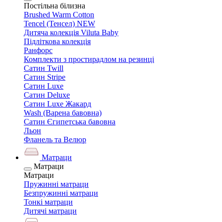
Постільна білизна
Brushed Warm Cotton
Tencel (Тенсел) NEW
Дитяча колекція Viluta Baby
Підліткова колекція
Ранфорс
Комплекти з простирадлом на резинці
Сатин Twill
Сатин Stripe
Сатин Luxe
Сатин Deluxe
Сатин Luxe Жакард
Wash (Варена бавовна)
Сатин Єгипетська бавовна
Льон
Фланель та Велюр
Матраци
Матраци
Матраци
Пружинні матраци
Безпружинні матраци
Тонкі матраци
Дитячі матраци