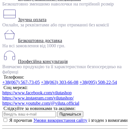
Безкоштовно зменшимо наволочки на потрібний розмір
Зручна оплата
Онлайн, за реквізитами або при отриманні без комісії
Безкоштовна доставка
На всі замовлення від 1000 грн.
Професійна консультація
Вивчаємо продукцію та її характеристики безпосередньо на
фабриці
Телефони:
+38(067) 567-73-05
+38(063) 303-66-08
+38(095) 508-22-54
Соц мережі:
https://www.facebook.com/vilutashop
https://www.instagram.com/vilutashop/
https://www.youtube.com/@viluta.official
Слідкуйте за новинками та акціями:
Підпишіться
Я прочитав
Умови використання сайту
і згоден з вимогами