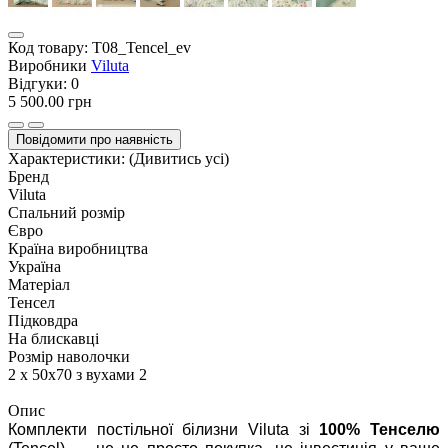
Код товару:
T08_Tencel_ev
Виробники
Viluta
Відгуки:
0
5 500.00 грн
Повідомити про наявність
Характеристики:
(Дивитись усі)
Бренд
Viluta
Спальний розмір
Євро
Країна виробництва
Україна
Матеріал
Тенсел
Підковдра
На блискавці
Розмір наволочки
2 х 50х70 з вухами 2
Опис
Комплекти постільної білизни Viluta зі
100% Тенселю