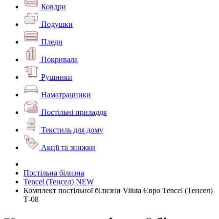
Ковдри
Подушки
Пледи
Покривала
Рушники
Наматрацники
Постільні приладдя
Текстиль для дому
Акції та знижки
Постільна білизна
Tencel (Тенсел) NEW
Комплект постільної білизни Viluta Євро Tencel (Тенсел)
Т-08