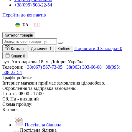
+38(095) 508-22-54
Перейти до контактів
|
UA
RU
Каталог товарів
Порівняти
0
Закладки
0
Каталог
Дивилися
1
Кабінет
Кошик
0
вул. Автопаркова 18, м. Дніпро, Україна
Телефони:
+38(067) 567-73-05
+38(063) 303-66-08
+38(095)
508-22-54
Графік роботи:
Інтернет магазин приймає замовлення цілодобово.
Оброблення та відправка замовлень:
Пн-пт - 08:00 - 17:00
Сб, Нд - вихідний
Схема проїзду:
Каталог
Постільна білизна
Постільна білизна