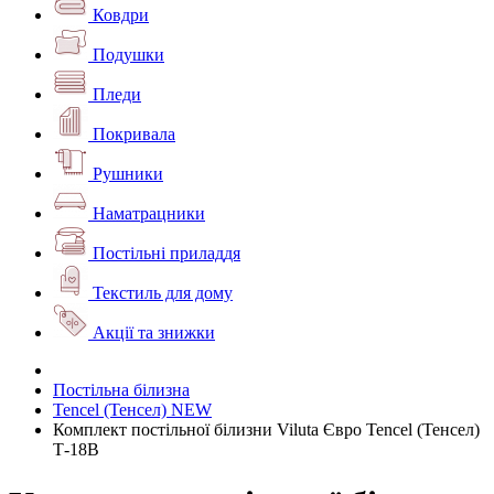
Ковдри
Подушки
Пледи
Покривала
Рушники
Наматрацники
Постільні приладдя
Текстиль для дому
Акції та знижки
Постільна білизна
Tencel (Тенсел) NEW
Комплект постільної білизни Viluta Євро Tencel (Тенсел)
Т-18B