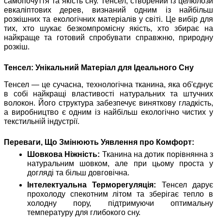
самопочуття та якість сну. Тенсел, створений із целюлози
евкаліптових дерев, визнаний одним із найбільш
розкішних та екологічних матеріалів у світі. Це вибір для
тих, хто шукає безкомпромісну якість, хто збирає на
найкраще та готовий спробувати справжню, природну
розкіш.
Тенсел: Унікальний Матеріал для Ідеального Сну
Тенсел — це сучасна, технологічна тканина, яка об'єднує
в собі найкращі властивості натуральних та штучних
волокон. Його структура забезпечує виняткову гладкість,
а виробництво є одним із найбільш екологічно чистих у
текстильній індустрії.
Переваги, Що Змінюють Уявлення про Комфорт:
Шовкова Ніжність:
Тканина на дотик порівнянна з
натуральним шовком, але при цьому проста у
догляді та більш довговічна.
Інтелектуальна Терморегуляція:
Тенсел дарує
прохолоду спекотним літом та зберігає тепло в
холодну пору, підтримуючи оптимальну
температуру для глибокого сну.