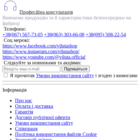
Професійна консультація
Вивчаємо продукцію та її характеристики безпосередньо на
фабриці
Телефони:
+38(067) 567-73-05
+38(063) 303-66-08
+38(095) 508-22-54
Соц мережі:
https://www.facebook.com/vilutashop
https://www.instagram.com/vilutashop/
https://www.youtube.com/@viluta.official
Слідкуйте за новинками та акціями:
Підпишіться
Я прочитав
Умови використання сайту
і згоден з вимогами
Інформація
Про нас
Оплата і доставка
Гарантія
Договір публічної оферти
Умови використання сайту
Співпраця
Політика використання файлів Cookie
Зворотній зв'язок