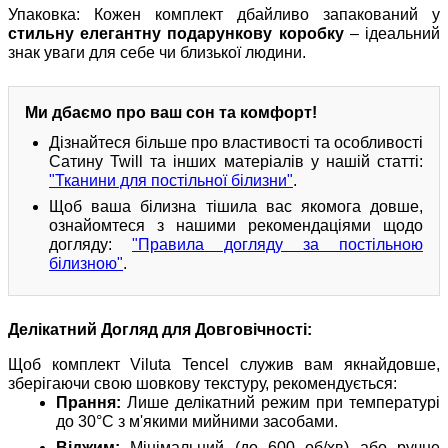
Упаковка: Кожен комплект дбайливо запакований у
стильну елегантну подарункову коробку
– ідеальний
знак уваги для себе чи близької людини.
Ми дбаємо про ваш сон та комфорт!
Дізнайтеся більше про властивості та особливості
Сатину Twill та інших матеріалів у нашій статті:
"Тканини для постільної білизни"
.
Щоб ваша білизна тішила вас якомога довше,
ознайомтеся з нашими рекомендаціями щодо
догляду:
"Правила догляду за постільною
білизною"
.
Делікатний Догляд для Довговічності:
Щоб комплект Viluta Tencel служив вам якнайдовше,
зберігаючи свою шовкову текстуру, рекомендується:
Прання:
Лише делікатний режим при температурі
до 30°C з м'якими мийними засобами.
Віджим:
Мінімальний (до 600 об/хв) або ручне