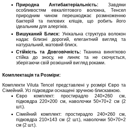
Природна Антибактеріальність:
Завдяки
особливостям евкаліптового волокна, Тенсел
природним чином перешкоджає розмноженню
бактерій та пилових кліщів, що робить його
ідеальним для алергіків.
Вишуканий Блиск:
Унікальна структура волокон
надає білизні дорогий, елегантний вигляд та
натуральний, матовий блиск.
Стійкість та Довговічність:
Тканина винятково
стійка до зносу, не линяє та не скочується,
зберігаючи свій розкішний вигляд роками.
Комплектація та Розміри:
Комплекти Viluta Tencel представлені у розмірі Євро та
Сімейний. Усі підковдри оснащені зручною блискавкою.
Євро комплект: простирадло 240×260 см,
підковдра 220×200 см, наволочки 50×70+2 см (2
шт.).
Сімейний комплект: простирадло 240×260 см,
підковдра 210×143 см (2 шт.), наволочки 50×70+2
см (2 шт.).