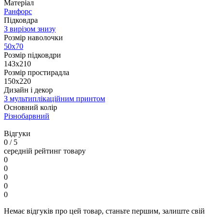
Матеріал
Ранфорс
Підковдра
З вирізом знизу
Розмір наволочки
50х70
Розмір підковдри
143x210
Розмір простирадла
150х220
Дизайн і декор
З мультиплікаційним принтом
Основний колір
Різнобарвний
Відгуки
0
/ 5
середній рейтинг товару
0
0
0
0
0
Немає відгуків про цей товар, станьте першим, залиште свій