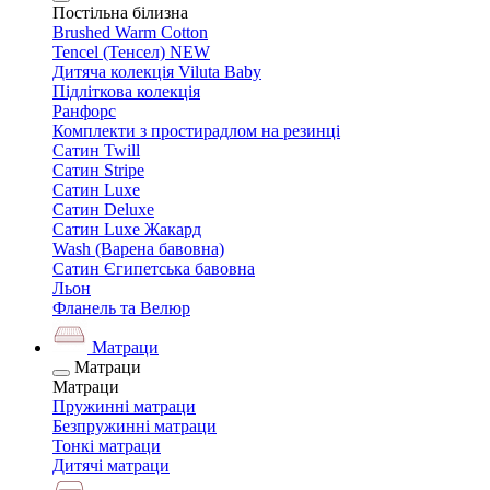
Постільна білизна
Brushed Warm Cotton
Tencel (Тенсел) NEW
Дитяча колекція Viluta Baby
Підліткова колекція
Ранфорс
Комплекти з простирадлом на резинці
Сатин Twill
Сатин Stripe
Сатин Luxe
Сатин Deluxe
Сатин Luxe Жакард
Wash (Варена бавовна)
Сатин Єгипетська бавовна
Льон
Фланель та Велюр
Матраци
Матраци
Матраци
Пружинні матраци
Безпружинні матраци
Тонкі матраци
Дитячі матраци