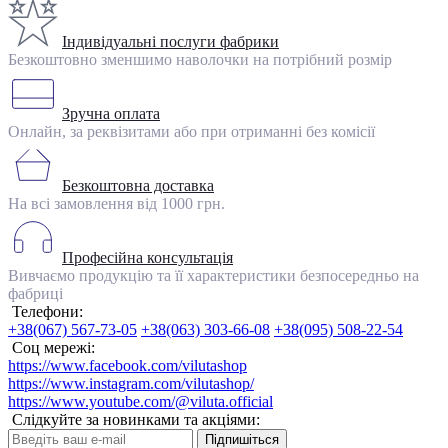
Індивідуальні послуги фабрики
Безкоштовно зменшимо наволочки на потрібний розмір
Зручна оплата
Онлайн, за реквізитами або при отриманні без комісії
Безкоштовна доставка
На всі замовлення від 1000 грн.
Професійна консультація
Вивчаємо продукцію та її характеристики безпосередньо на
фабриці
Телефони:
+38(067) 567-73-05
+38(063) 303-66-08
+38(095) 508-22-54
Соц мережі:
https://www.facebook.com/vilutashop
https://www.instagram.com/vilutashop/
https://www.youtube.com/@viluta.official
Слідкуйте за новинками та акціями:
Підпишіться