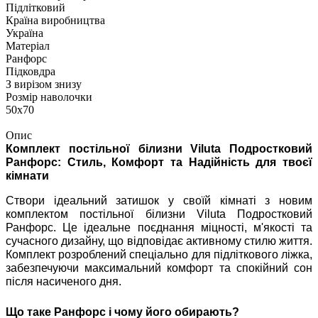
Підлітковий
Країна виробництва
Україна
Матеріал
Ранфорс
Підковдра
З вирізом знизу
Розмір наволочки
50х70
Опис
Комплект постільної білизни Viluta Подростковий
Ранфорс: Стиль, Комфорт та Надійність для твоєї
кімнати
Створи ідеальний затишок у своїй кімнаті з новим
комплектом постільної білизни Viluta Подростковий
Ранфорс. Це ідеальне поєднання міцності, м'якості та
сучасного дизайну, що відповідає активному стилю життя.
Комплект розроблений спеціально для підліткового ліжка,
забезпечуючи максимальний комфорт та спокійний сон
після насиченого дня.
Що таке Ранфорс і чому його обирають?