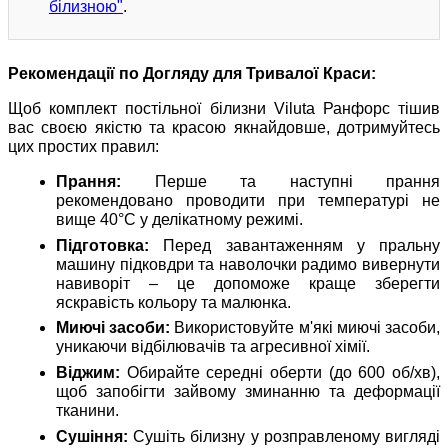
білизною"
.
Рекомендації по Догляду для Тривалої Краси:
Щоб комплект постільної білизни Viluta Ранфорс тішив
вас своєю якістю та красою якнайдовше, дотримуйтесь
цих простих правил:
Прання:
Перше та наступні прання
рекомендовано проводити при температурі не
вище 40°C у делікатному режимі.
Підготовка:
Перед завантаженням у пральну
машину підковдри та наволочки радимо вивернути
навиворіт – це допоможе краще зберегти
яскравість кольору та малюнка.
Миючі засоби:
Використовуйте м'які миючі засоби,
уникаючи відбілювачів та агресивної хімії.
Віджим:
Обирайте середні оберти (до 600 об/хв),
щоб запобігти зайвому зминанню та деформації
тканини.
Сушіння:
Сушіть білизну у розправленому вигляді