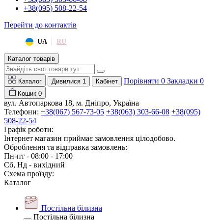
+38(095) 508-22-54
Перейти до контактів
|
UA
RU
Каталог товарів
Порівняти
0
Закладки
0
Каталог
Дивилися
1
Кабінет
Кошик
0
вул. Автопаркова 18, м. Дніпро, Україна
Телефони:
+38(067) 567-73-05
+38(063) 303-66-08
+38(095)
508-22-54
Графік роботи:
Інтернет магазин приймає замовлення цілодобово.
Оброблення та відправка замовлень:
Пн-пт - 08:00 - 17:00
Сб, Нд - вихідний
Схема проїзду:
Каталог
Постільна білизна
Постільна білизна