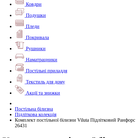
Ковдри
Подушки
Пледи
Покривала
Рушники
Наматрацники
Постільні приладдя
Текстиль для дому
Акції та знижки
Постільна білизна
Підліткова колекція
Комплект постільної білизни Viluta Підлітковий Ранфорс
26431