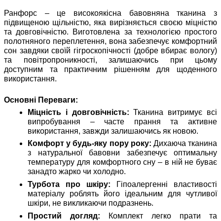
Ранфорс – це високоякісна бавовняна тканина з
підвищеною щільністю, яка вирізняється своєю міцністю
та довговічністю. Виготовлена за технологією простого
полотняного переплетення, вона забезпечує комфортний
сон завдяки своїй гігроскопічності (добре вбирає вологу)
та повітропроникності, залишаючись при цьому
доступним та практичним рішенням для щоденного
використання.
Основні Переваги:
Міцність і довговічність:
Тканина витримує всі
випробування – часте прання та активне
використання, завжди залишаючись як новою.
Комфорт у будь-яку пору року:
Дихаюча тканина
з натуральної бавовни забезпечує оптимальну
температуру для комфортного сну – в ній не буває
занадто жарко чи холодно.
Турбота про шкіру:
Гіпоалергенні властивості
матеріалу роблять його ідеальним для чутливої
шкіри, не викликаючи подразнень.
Простий догляд:
Комплект легко прати та