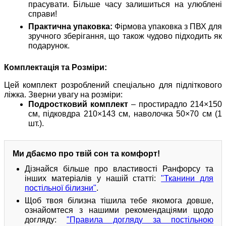
прасувати. Більше часу залишиться на улюблені
справи!
Практична упаковка:
Фірмова упаковка з ПВХ для
зручного зберігання, що також чудово підходить як
подарунок.
Комплектація та Розміри:
Цей комплект розроблений спеціально для підліткового
ліжка. Зверни увагу на розміри:
Подростковий комплект
– простирадло 214×150
см, підковдра 210×143 см, наволочка 50×70 см (1
шт.).
Ми дбаємо про твій сон та комфорт!
Дізнайся більше про властивості Ранфорсу та
інших матеріалів у нашій статті:
"Тканини для
постільної білизни"
.
Щоб твоя білизна тішила тебе якомога довше,
ознайомтеся з нашими рекомендаціями щодо
догляду:
"Правила догляду за постільною