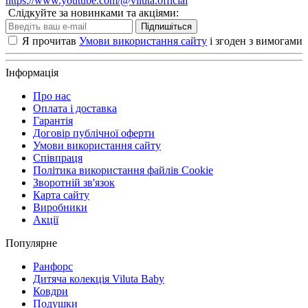
https://www.youtube.com/@viluta.official
Слідкуйте за новинками та акціями:
Підпишіться
Я прочитав
Умови використання сайту
і згоден з вимогами
Інформація
Про нас
Оплата і доставка
Гарантія
Договір публічної оферти
Умови використання сайту
Співпраця
Політика використання файлів Cookie
Зворотній зв'язок
Карта сайту
Виробники
Акції
Популярне
Ранфорс
Дитяча колекція Viluta Baby
Ковдри
Подушки