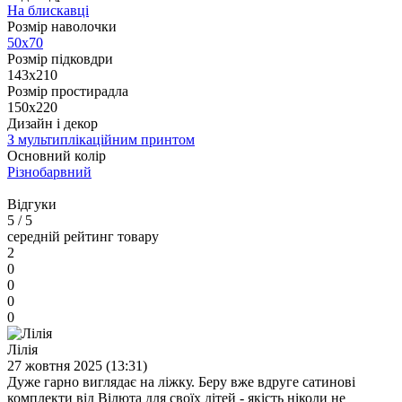
На блискавці
Розмір наволочки
50х70
Розмір підковдри
143x210
Розмір простирадла
150х220
Дизайн і декор
З мультиплікаційним принтом
Основний колір
Різнобарвний
Відгуки
5
/ 5
середній рейтинг товару
2
0
0
0
0
Лілія
27 жовтня 2025 (13:31)
Дуже гарно виглядає на ліжку. Беру вже вдруге сатинові
комплекти від Вілюта для своїх дітей - якість ніколи не