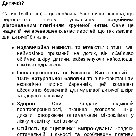
Дитячої?
Сатин Twill (Твіл) – це особлива бавовняна тканина, що
вирізняється своїм унікальним
подвійним
діагональним плетінням крученої нитки
. Саме це
надає їй неперевершених властивостей, що так важливі
для дитячої білизни:
Надзвичайна Ніжність та М'якість:
Сатин Twill
неймовірно приємний на дотик, він дбайливо
обіймає шкіру дитини, забезпечуючи найсолодші
сни без подразнень.
Гіпоалергенність та Безпека:
Виготовлений зі
100% натуральної бавовни
та з використанням
екологічно чистих барвників, цей комплект
абсолютно безпечний для чутливої дитячої шкіри
та здоров'я в цілому.
Здорові Сни:
Завдяки відмінній
повітропроникності, тканина дозволяє шкірі
дихати, створюючи оптимальний мікроклімат у
ліжку, як влітку, так і взимку.
Стійкість до "Дитячих" Випробувань:
Завдяки
оптимальній щільності та особливому плетиву,