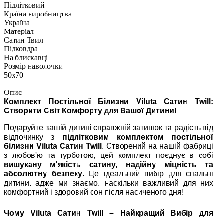
Підлітковий
Країна виробництва
Україна
Матеріал
Сатин Твил
Підковдра
На блискавці
Розмір наволочки
50х70
Опис
Комплект Постільної Білизни Viluta Сатин Twill:
Створити Світ Комфорту для Вашої Дитини!
Подаруйте вашій дитині справжній затишок та радість від
відпочинку з
підлітковим комплектом постільної
білизни Viluta Сатин Twill
. Створений на нашій фабриці
з любов'ю та турботою, цей комплект поєднує в собі
вишукану м'якість сатину, надійну міцність та
абсолютну безпеку
. Це ідеальний вибір для спальні
дитини, адже ми знаємо, наскільки важливий для них
комфортний і здоровий сон після насиченого дня!
Чому Viluta Сатин Twill – Найкращий Вибір для