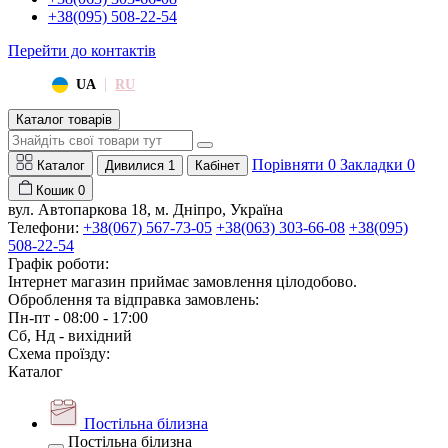
+38(095) 508-22-54
Перейти до контактів
|
UA
RU
Каталог товарів
Порівняти
0
Закладки
0
Каталог
Дивилися
1
Кабінет
Кошик
0
вул. Автопаркова 18, м. Дніпро, Україна
Телефони:
+38(067) 567-73-05
+38(063) 303-66-08
+38(095)
508-22-54
Графік роботи:
Інтернет магазин приймає замовлення цілодобово.
Оброблення та відправка замовлень:
Пн-пт - 08:00 - 17:00
Сб, Нд - вихідний
Схема проїзду:
Каталог
Постільна білизна
Постільна білизна