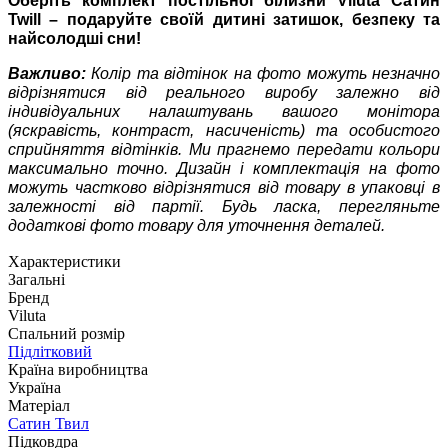
Оберіть комплект постільної білизни Viluta Сатин
Twill – подаруйте своїй дитині затишок, безпеку та
найсолодші сни!
Важливо:
Колір та відтінок на фото можуть незначно
відрізнятися від реального виробу залежно від
індивідуальних налаштувань вашого монітора
(яскравість, контраст, насиченість) та особистого
сприйняття відтінків. Ми прагнемо передати кольори
максимально точно. Дизайн і комплектація на фото
можуть частково відрізнятися від товару в упаковці в
залежності від партії. Будь ласка, перегляньте
додаткові фото товару для уточнення деталей.
Характеристики
Загальні
Бренд
Viluta
Спальний розмір
Підлітковий
Країна виробництва
Україна
Матеріал
Сатин Твил
Підковдра