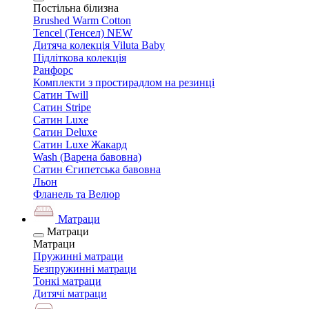
Постільна білизна
Brushed Warm Cotton
Tencel (Тенсел) NEW
Дитяча колекція Viluta Baby
Підліткова колекція
Ранфорс
Комплекти з простирадлом на резинці
Сатин Twill
Сатин Stripe
Сатин Luxe
Сатин Deluxe
Сатин Luxe Жакард
Wash (Варена бавовна)
Сатин Єгипетська бавовна
Льон
Фланель та Велюр
Матраци
Матраци
Матраци
Пружинні матраци
Безпружинні матраци
Тонкі матраци
Дитячі матраци