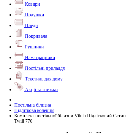
Ковдри
Подушки
Пледи
Покривала
Рушники
Наматрацники
Постільні приладдя
Текстиль для дому
Акції та знижки
Постільна білизна
Підліткова колекція
Комплект постільної білизни Viluta Підлітковий Сатин
Twill 770