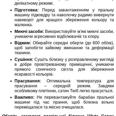
делікатному режимі.
Підготовка:
Перед завантаженням у пральну
машину підковдру та наволочку радимо вивернути
навиворіт для кращого збереження кольору та
малюнка.
Миючі засоби:
Використовуйте м'які миючі засоби,
уникаючи агресивних відбілювачів та хлору.
Віджим:
Обирайте середні оберти (до 600 об/хв),
щоб запобігти зайвому зминанню та деформації
тканини.
Сушіння:
Сушіть білизну у розправленому вигляді
в добре провітрюваному приміщенні, уникаючи
прямого сонячного світла для збереження
яскравості кольорів.
Прасування:
Оптимальна температура для
прасування – середній режим. Завдяки
особливому плетінню, сатин Twill легко прасується.
Важливо:
Не перевантажуйте барабан пральної
машини під час прання, щоб білизна вільно
переміщалася та якісно очищалася.