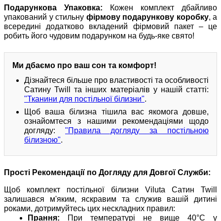
Подарункова Упаковка:
Кожен комплект дбайливо
упакований у стильну
фірмову подарункову коробку
, а
всередині додатково вкладений фірмовий пакет – це
робить його чудовим подарунком на будь-яке свято!
Ми дбаємо про ваш сон та комфорт!
Дізнайтеся більше про властивості та особливості
Сатину Twill та інших матеріалів у нашій статті:
"Тканини для постільної білизни"
.
Щоб ваша білизна тішила вас якомога довше,
ознайомтеся з нашими рекомендаціями щодо
догляду:
"Правила догляду за постільною
білизною"
.
Прості Рекомендації по Догляду для Довгої Служби:
Щоб комплект постільної білизни Viluta Сатин Twill
залишався м'яким, яскравим та служив вашій дитині
роками, дотримуйтесь цих нескладних правил:
Прання:
При температурі не вище 40°C у