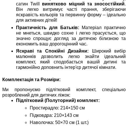
сатин Twill
винятково міцний та зносостійкий
.
Він легко витримує часті прання, зберігаючи
яскравість кольорів та первинну форму – ідеально
для активних дітей!
Практичність для Батьків:
Матеріал практично
не мнеться, швидко сохне і легко прасується, що
значно спрощує догляд за дитячою білизною та
економить ваш дорогоцінний час.
Яскраві та Спокійні Дизайни:
Широкий вибір
малюнків дозволить легко знайти ідеальний
комплект, який сподобається вашій дитині та
гармонійно доповнить інтер'єр дитячої кімнати.
Комплектація та Розміри:
Ми пропонуємо підлітковий комплект, спеціально
розроблений для дитячих ліжок:
Підлітковий (Полуторний) комплект:
Простирадло: 214×150 см
Підковдра: 210×143 см
Наволочка: 50×70 см (1 шт.)