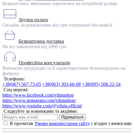
Безкоштовно зменшимо наволочки на потрібний розмір
Зручна оплата
Онлайн, за реквізитами або при отриманні без комісії
Безкоштовна доставка
На всі замовлення від 1000 грн.
Професійна консультація
Вивчаємо продукцію та її характеристики безпосередньо на
фабриці
Телефони:
+38(067) 567-73-05
+38(063) 303-66-08
+38(095) 508-22-54
Соц мережі:
https://www.facebook.com/vilutashop
https://www.instagram.com/vilutashop/
https://www.youtube.com/@viluta.official
Слідкуйте за новинками та акціями:
Підпишіться
Я прочитав
Умови використання сайту
і згоден з вимогами