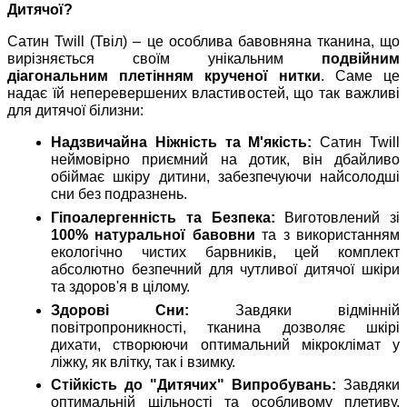
Дитячої?
Сатин Twill (Твіл) – це особлива бавовняна тканина, що
вирізняється своїм унікальним
подвійним
діагональним плетінням крученої нитки
. Саме це
надає їй неперевершених властивостей, що так важливі
для дитячої білизни:
Надзвичайна Ніжність та М'якість:
Сатин Twill
неймовірно приємний на дотик, він дбайливо
обіймає шкіру дитини, забезпечуючи найсолодші
сни без подразнень.
Гіпоалергенність та Безпека:
Виготовлений зі
100% натуральної бавовни
та з використанням
екологічно чистих барвників, цей комплект
абсолютно безпечний для чутливої дитячої шкіри
та здоров'я в цілому.
Здорові Сни:
Завдяки відмінній
повітропроникності, тканина дозволяє шкірі
дихати, створюючи оптимальний мікроклімат у
ліжку, як влітку, так і взимку.
Стійкість до "Дитячих" Випробувань:
Завдяки
оптимальній щільності та особливому плетиву,