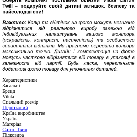
Оберіть комплект постільної білизни Viluta Сатин
Twill – подаруйте своїй дитині затишок, безпеку та
найсолодші сни!
Важливо:
Колір та відтінок на фото можуть незначно
відрізнятися від реального виробу залежно від
індивідуальних налаштувань вашого монітора
(яскравість, контраст, насиченість) та особистого
сприйняття відтінків. Ми прагнемо передати кольори
максимально точно. Дизайн і комплектація на фото
можуть частково відрізнятися від товару в упаковці в
залежності від партії. Будь ласка, перегляньте
додаткові фото товару для уточнення деталей.
Характеристики
Загальні
Бренд
Viluta
Спальний розмір
Підлітковий
Країна виробництва
Україна
Матеріал
Сатин Твил
Підковдра