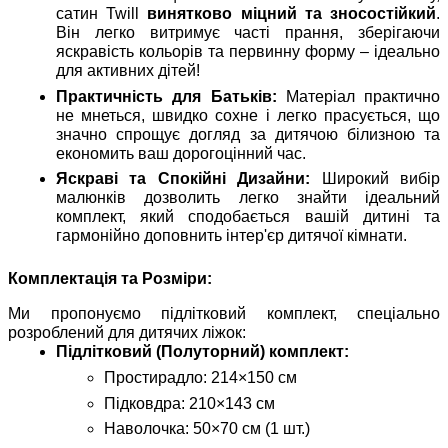
сатин Twill
винятково міцний та зносостійкий
.
Він легко витримує часті прання, зберігаючи
яскравість кольорів та первинну форму – ідеально
для активних дітей!
Практичність для Батьків:
Матеріал практично
не мнеться, швидко сохне і легко прасується, що
значно спрощує догляд за дитячою білизною та
економить ваш дорогоцінний час.
Яскраві та Спокійні Дизайни:
Широкий вибір
малюнків дозволить легко знайти ідеальний
комплект, який сподобається вашій дитині та
гармонійно доповнить інтер'єр дитячої кімнати.
Комплектація та Розміри:
Ми пропонуємо підлітковий комплект, спеціально
розроблений для дитячих ліжок:
Підлітковий (Полуторний) комплект:
Простирадло: 214×150 см
Підковдра: 210×143 см
Наволочка: 50×70 см (1 шт.)