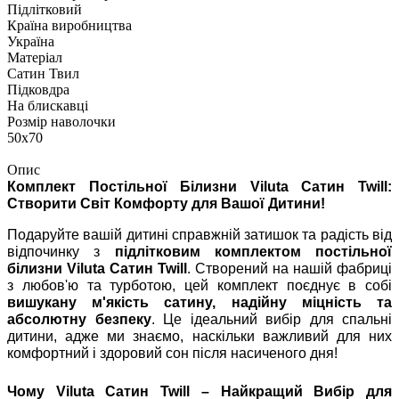
Підлітковий
Країна виробництва
Україна
Матеріал
Сатин Твил
Підковдра
На блискавці
Розмір наволочки
50х70
Опис
Комплект Постільної Білизни Viluta Сатин Twill:
Створити Світ Комфорту для Вашої Дитини!
Подаруйте вашій дитині справжній затишок та радість від
відпочинку з
підлітковим комплектом постільної
білизни Viluta Сатин Twill
. Створений на нашій фабриці
з любов'ю та турботою, цей комплект поєднує в собі
вишукану м'якість сатину, надійну міцність та
абсолютну безпеку
. Це ідеальний вибір для спальні
дитини, адже ми знаємо, наскільки важливий для них
комфортний і здоровий сон після насиченого дня!
Чому Viluta Сатин Twill – Найкращий Вибір для