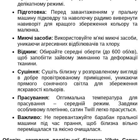
делікатному режимі.
Підготовка:
Перед завантаженням у пральну
машину підковдру та наволочку радимо вивернути
навиворіт для кращого збереження кольору та
малюнка.
Миючі засоби:
Використовуйте м'які миючі засоби,
уникаючи агресивних відбілювачів та хлору.
Віджим:
Обирайте середні оберти (до 600 об/хв),
щоб запобігти зайвому зминанню та деформації
тканини.
Сушіння:
Сушіть білизну у розправленому вигляді
в добре провітрюваному приміщенні, уникаючи
прямого сонячного світла для збереження
яскравості кольорів.
Прасування:
Оптимальна температура для
прасування – середній режим. Завдяки
особливому плетінню, сатин Twill легко прасується.
Важливо:
Не перевантажуйте барабан пральної
машини під час прання, щоб білизна вільно
переміщалася та якісно очищалася.