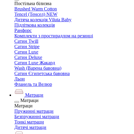
Постільна білизна
Brushed Warm Cotton
Tencel (Тенсел) NEW
Дитяча колекція Viluta Baby
Підліткова колекція
Ранфорс
Комплекти з простирадлом на резинці
Сатин Twill
Сатин Stripe
Сатин Luxe
Сатин Deluxe
Сатин Luxe Жакард
Wash (Варена бавовна)
Сатин Єгипетська бавовна
Льон
Фланель та Велюр
Матраци
Матраци
Матраци
Пружинні матраци
Безпружинні матраци
Тонкі матраци
Дитячі матраци