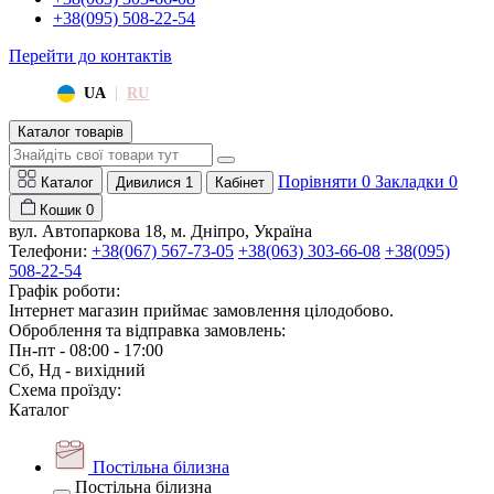
+38(095) 508-22-54
Перейти до контактів
|
UA
RU
Каталог товарів
Порівняти
0
Закладки
0
Каталог
Дивилися
1
Кабінет
Кошик
0
вул. Автопаркова 18, м. Дніпро, Україна
Телефони:
+38(067) 567-73-05
+38(063) 303-66-08
+38(095)
508-22-54
Графік роботи:
Інтернет магазин приймає замовлення цілодобово.
Оброблення та відправка замовлень:
Пн-пт - 08:00 - 17:00
Сб, Нд - вихідний
Схема проїзду:
Каталог
Постільна білизна
Постільна білизна