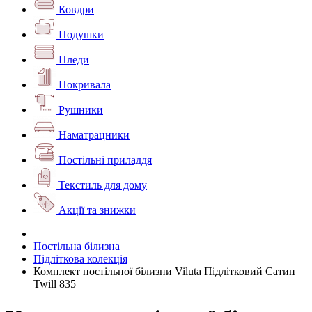
Ковдри
Подушки
Пледи
Покривала
Рушники
Наматрацники
Постільні приладдя
Текстиль для дому
Акції та знижки
Постільна білизна
Підліткова колекція
Комплект постільної білизни Viluta Підлітковий Сатин
Twill 835