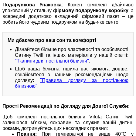
Подарункова Упаковка:
Кожен комплект дбайливо
упакований у стильну
фірмову подарункову коробку
, а
всередині додатково вкладений фірмовий пакет – це
робить його чудовим подарунком на будь-яке свято!
Ми дбаємо про ваш сон та комфорт!
Дізнайтеся більше про властивості та особливості
Сатину Twill та інших матеріалів у нашій статті:
"Тканини для постільної білизни"
.
Щоб ваша білизна тішила вас якомога довше,
ознайомтеся з нашими рекомендаціями щодо
догляду:
"Правила догляду за постільною
білизною"
.
Прості Рекомендації по Догляду для Довгої Служби:
Щоб комплект постільної білизни Viluta Сатин Twill
залишався м'яким, яскравим та служив вашій дитині
роками, дотримуйтесь цих нескладних правил:
Прання:
При температурі не вище 40°C у