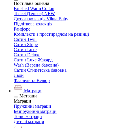
Постільна білизна
Brushed Warm Cotton
Tencel (Тенсел) NEW
Дитяча колекція Viluta Baby
Підліткова колекція
Ранфорс
Комплекти з простирадлом на резинці
Сатин Twill
Сатин Stripe
Сатин Luxe
Сатин Deluxe
Сатин Luxe Жакард
Wash (Варена бавовна)
Сатин Єгипетська бавовна
Льон
Фланель та Велюр
Матраци
Матраци
Матраци
Пружинні матраци
Безпружинні матраци
Тонкі матраци
Дитячі матраци