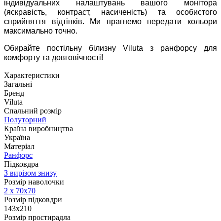
індивідуальних налаштувань вашого монітора
(яскравість, контраст, насиченість) та особистого
сприйняття відтінків. Ми прагнемо передати кольори
максимально точно.
Обирайте постільну білизну Viluta з ранфорсу для
комфорту та довговічності!
Характеристики
Загальні
Бренд
Viluta
Спальний розмір
Полуторний
Країна виробництва
Україна
Матеріал
Ранфорс
Підковдра
З вирізом знизу
Розмір наволочки
2 х
70х70
Розмір підковдри
143x210
Розмір простирадла