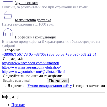
Зручна оплата
Онлайн, за реквізитами або при отриманні без комісії
Безкоштовна доставка
На всі замовлення від 1000 грн.
Професійна консультація
Вивчаємо продукцію та її характеристики безпосередньо на
фабриці
Телефони:
+38(067) 567-73-05
+38(063) 303-66-08
+38(095) 508-22-54
Соц мережі:
https://www.facebook.com/vilutashop
https://www.instagram.com/vilutashop/
https://www.youtube.com/@viluta.official
Слідкуйте за новинками та акціями:
Підпишіться
Я прочитав
Умови використання сайту
і згоден з вимогами
Інформація
Про нас