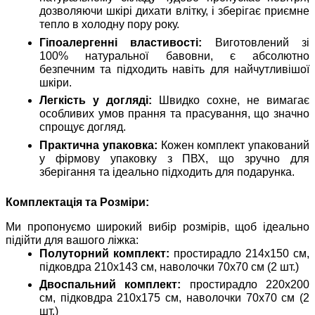
дозволяючи шкірі дихати влітку, і зберігає приємне
тепло в холодну пору року.
Гіпоалергенні властивості:
Виготовлений зі
100% натуральної бавовни, є абсолютно
безпечним та підходить навіть для найчутливішої
шкіри.
Легкість у догляді:
Швидко сохне, не вимагає
особливих умов прання та прасування, що значно
спрощує догляд.
Практична упаковка:
Кожен комплект упакований
у фірмову упаковку з ПВХ, що зручно для
зберігання та ідеально підходить для подарунка.
Комплектація та Розміри:
Ми пропонуємо широкий вибір розмірів, щоб ідеально
підійти для вашого ліжка:
Полуторний комплект:
простирадло 214х150 см,
підковдра 210х143 см, наволочки 70х70 см (2 шт.)
Двоспальний комплект:
простирадло 220х200
см, підковдра 210х175 см, наволочки 70х70 см (2
шт.)