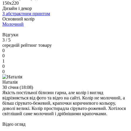
150х220
Дизайн і декор
З абстрактним принтом
Основний колір
Молочний
Відгуки
3
/ 5
середній рейтинг товару
0
0
1
0
0
Наталія
30 cічня (18:08)
Якість постільної білизни гарна, але колір і вигляд
відрізняється від фото та відео на сайті. Колір не молочний, а
більш сірувато-бежевий, крапочки коричневого кольору,
доволі великі. Колір простирадла сірувато-рожевий. Хотілося
світліший саме молочний і дрібнішими крапочками.
Відео огляд