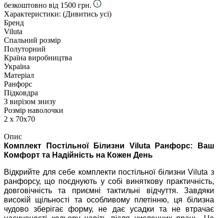
безкоштовно від 1500 грн.
Характеристики:
(Дивитись усі)
Бренд
Viluta
Спальний розмір
Полуторний
Країна виробництва
Україна
Матеріал
Ранфорс
Підковдра
З вирізом знизу
Розмір наволочки
2 х 70х70
Опис
Комплект Постільної Білизни Viluta Ранфорс: Ваш
Комфорт та Надійність на Кожен День
Відкрийте для себе комплекти постільної білизни Viluta з
ранфорсу, що поєднують у собі виняткову практичність,
довговічність та приємні тактильні відчуття. Завдяки
високій щільності та особливому плетінню, ця білизна
чудово зберігає форму, не дає усадки та не втрачає