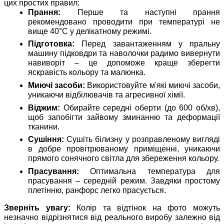
цих простих правил:
Прання:
Перше та наступні прання
рекомендовано проводити при температурі не
вище 40°C у делікатному режимі.
Підготовка:
Перед завантаженням у пральну
машину підковдри та наволочки радимо вивернути
навиворіт – це допоможе краще зберегти
яскравість кольору та малюнка.
Миючі засоби:
Використовуйте м'які миючі засоби,
уникаючи відбілювачів та агресивної хімії.
Віджим:
Обирайте середні оберти (до 600 об/хв),
щоб запобігти зайвому зминанню та деформації
тканини.
Сушіння:
Сушіть білизну у розправленому вигляді
в добре провітрюваному приміщенні, уникаючи
прямого сонячного світла для збереження кольору.
Прасування:
Оптимальна температура для
прасування – середній режим. Завдяки простому
плетінню, ранфорс легко прасується.
Зверніть увагу:
Колір та відтінок на фото можуть
незначно відрізнятися від реального виробу залежно від