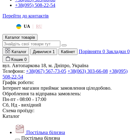
+38(095) 508-22-54
Перейти до контактів
|
UA
RU
Каталог товарів
Порівняти
0
Закладки
0
Каталог
Дивилися
1
Кабінет
Кошик
0
вул. Автопаркова 18, м. Дніпро, Україна
Телефони:
+38(067) 567-73-05
+38(063) 303-66-08
+38(095)
508-22-54
Графік роботи:
Інтернет магазин приймає замовлення цілодобово.
Оброблення та відправка замовлень:
Пн-пт - 08:00 - 17:00
Сб, Нд - вихідний
Схема проїзду:
Каталог
Постільна білизна
Постільна білизна