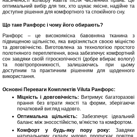
насиченості кольору навіть після численних прань. Це
оптимальний вибір для тих, хто шукає якісне, надійне та
доступне рішення для комфортного та спокійного сну.
Що таке Ранфорс і чому його обирають?
Ранфорс – це високоякісна бавовняна тканина з
підвищеною щільністю, яка вирізняється своєю міцністю
та довговічністю. Виготовлена за технологією простого
полотняного переплетення, вона забезпечує комфортний
сон завдяки своїй гігроскопічності (добре вбирає вологу)
та повітропроникності, залишаючись при цьому
доступним та практичним рішенням для щоденного
використання.
Основні Переваги Комплектів Viluta Ранфорс:
Міцність і довговічність:
Витримує багаторазові
прання без втрати якості та форми, зберігаючи
початковий вигляд надовго.
Оптимальна щільність:
Забезпечує ідеальний
баланс між зносостійкістю, м'якістю та комфортом.
Комфорт у будь-яку пору року:
Завдяки
натуральному складу чудово пропускає повітря,