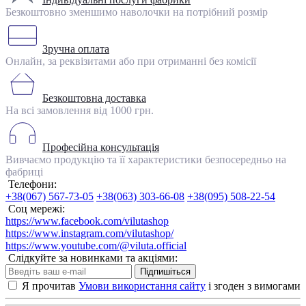
Безкоштовно зменшимо наволочки на потрібний розмір
Зручна оплата
Онлайн, за реквізитами або при отриманні без комісії
Безкоштовна доставка
На всі замовлення від 1000 грн.
Професійна консультація
Вивчаємо продукцію та її характеристики безпосередньо на
фабриці
Телефони:
+38(067) 567-73-05
+38(063) 303-66-08
+38(095) 508-22-54
Соц мережі:
https://www.facebook.com/vilutashop
https://www.instagram.com/vilutashop/
https://www.youtube.com/@viluta.official
Слідкуйте за новинками та акціями:
Підпишіться
Я прочитав
Умови використання сайту
і згоден з вимогами