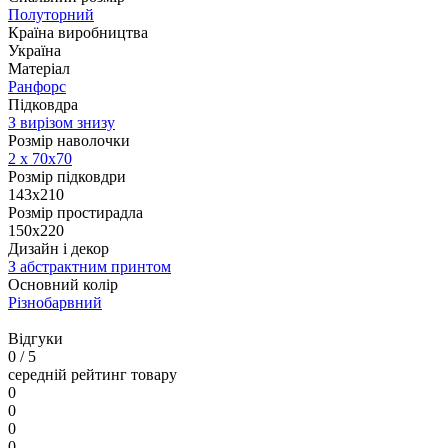
Полуторний
Країна виробництва
Україна
Матеріал
Ранфорс
Підковдра
З вирізом знизу
Розмір наволочки
2 х
70х70
Розмір підковдри
143x210
Розмір простирадла
150х220
Дизайн і декор
З абстрактним принтом
Основний колір
Різнобарвний
Відгуки
0
/ 5
середній рейтинг товару
0
0
0
0