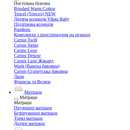
Постільна білизна
Brushed Warm Cotton
Tencel (Тенсел) NEW
Дитяча колекція Viluta Baby
Підліткова колекція
Ранфорс
Комплекти з простирадлом на резинці
Сатин Twill
Сатин Stripe
Сатин Luxe
Сатин Deluxe
Сатин Luxe Жакард
Wash (Варена бавовна)
Сатин Єгипетська бавовна
Льон
Фланель та Велюр
Матраци
Матраци
Матраци
Пружинні матраци
Безпружинні матраци
Тонкі матраци
Дитячі матраци