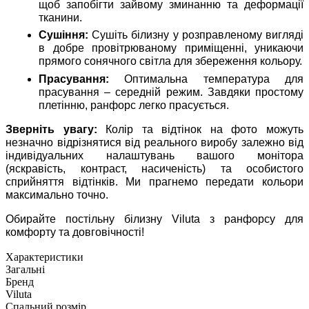
щоб запобігти зайвому зминанню та деформації
тканини.
Сушіння:
Сушіть білизну у розправленому вигляді
в добре провітрюваному приміщенні, уникаючи
прямого сонячного світла для збереження кольору.
Прасування:
Оптимальна температура для
прасування – середній режим. Завдяки простому
плетінню, ранфорс легко прасується.
Зверніть увагу:
Колір та відтінок на фото можуть
незначно відрізнятися від реального виробу залежно від
індивідуальних налаштувань вашого монітора
(яскравість, контраст, насиченість) та особистого
сприйняття відтінків. Ми прагнемо передати кольори
максимально точно.
Обирайте постільну білизну Viluta з ранфорсу для
комфорту та довговічності!
Характеристики
Загальні
Бренд
Viluta
Спальний розмір