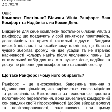
2 х 70х70
Опис
Комплект Постільної Білизни Viluta Ранфорс: Ваш
Комфорт та Надійність на Кожен День
Відкрийте для себе комплекти постільної білизни Viluta з
ранфорсу, що поєднують у собі виняткову практичність,
довговічність та приємні тактильні відчуття. Завдяки
високій щільності та особливому плетінню, ця білизна
чудово зберігає форму, не дає усадки та не втрачає
насиченості кольору навіть після численних прань. Це
оптимальний вибір для тих, хто шукає якісне, надійне та
доступне рішення для комфортного та спокійного сну.
Що таке Ранфорс і чому його обирають?
Ранфорс – це високоякісна бавовняна тканина з
підвищеною щільністю, яка вирізняється своєю міцністю
та довговічністю. Виготовлена за технологією простого
полотняного переплетення, вона забезпечує комфортний
сон завдяки своїй гігроскопічності (добре вбирає вологу)
та повітропроникності, залишаючись при цьому