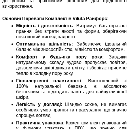
доступним та практичним рішенням для щоденного
використання.
Основні Переваги Комплектів Viluta Ранфорс:
Міцність і довговічність:
Витримує багаторазові
прання без втрати якості та форми, зберігаючи
початковий вигляд надовго.
Оптимальна щільність:
Забезпечує ідеальний
баланс між зносостійкістю, м'якістю та комфортом.
Комфорт у будь-яку пору року:
Завдяки
натуральному складу чудово пропускає повітря,
дозволяючи шкірі дихати влітку, і зберігає приємне
тепло в холодну пору року.
Гіпоалергенні властивості:
Виготовлений зі
100% натуральної бавовни, є абсолютно
безпечним та підходить навіть для найчутливішої
шкіри.
Легкість у догляді:
Швидко сохне, не вимагає
особливих умов прання та прасування, що значно
спрощує догляд.
Практична упаковка:
Кожен комплект упакований
у фірмову упаковку з ПВХ, що зручно для