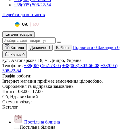
+38(095) 508-22-54
Перейти до контактів
|
UA
RU
Каталог товарів
Порівняти
0
Закладки
0
Каталог
Дивилися
1
Кабінет
Кошик
0
вул. Автопаркова 18, м. Дніпро, Україна
Телефони:
+38(067) 567-73-05
+38(063) 303-66-08
+38(095)
508-22-54
Графік роботи:
Інтернет магазин приймає замовлення цілодобово.
Оброблення та відправка замовлень:
Пн-пт - 08:00 - 17:00
Сб, Нд - вихідний
Схема проїзду:
Каталог
Постільна білизна
Постільна білизна