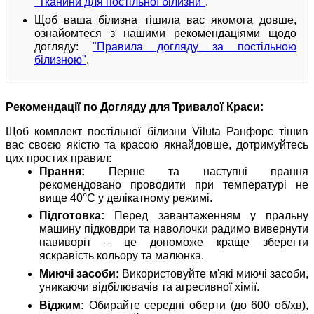
"Тканини для постільної білизни"
.
Щоб ваша білизна тішила вас якомога довше,
ознайомтеся з нашими рекомендаціями щодо
догляду:
"Правила догляду за постільною
білизною"
.
Рекомендації по Догляду для Тривалої Краси:
Щоб комплект постільної білизни Viluta Ранфорс тішив
вас своєю якістю та красою якнайдовше, дотримуйтесь
цих простих правил:
Прання:
Перше та наступні прання
рекомендовано проводити при температурі не
вище 40°C у делікатному режимі.
Підготовка:
Перед завантаженням у пральну
машину підковдри та наволочки радимо вивернути
навиворіт – це допоможе краще зберегти
яскравість кольору та малюнка.
Миючі засоби:
Використовуйте м'які миючі засоби,
уникаючи відбілювачів та агресивної хімії.
Віджим:
Обирайте середні оберти (до 600 об/хв),