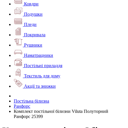
Ковдри
Подушки
Пледи
Покривала
Рушники
Наматрацники
Постільні приладдя
Текстиль для дому
Акції та знижки
Постільна білизна
Ранфорс
Комплект постільної білизни Viluta Полуторний
Ранфорс 25399