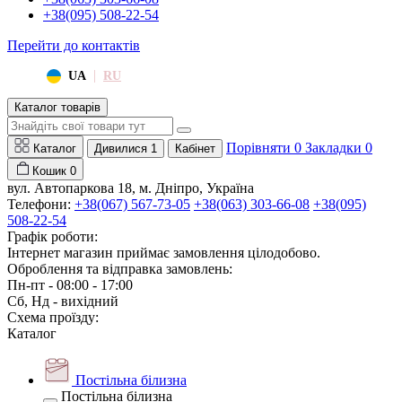
+38(095) 508-22-54
Перейти до контактів
|
UA
RU
Каталог товарів
Порівняти
0
Закладки
0
Каталог
Дивилися
1
Кабінет
Кошик
0
вул. Автопаркова 18, м. Дніпро, Україна
Телефони:
+38(067) 567-73-05
+38(063) 303-66-08
+38(095)
508-22-54
Графік роботи:
Інтернет магазин приймає замовлення цілодобово.
Оброблення та відправка замовлень:
Пн-пт - 08:00 - 17:00
Сб, Нд - вихідний
Схема проїзду:
Каталог
Постільна білизна
Постільна білизна