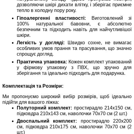
дозволяючи шкірі дихати влітку, і зберігає приємне
тепло в холодну пору року.
Гіпоалергенні властивості:
Виготовлений зі
100% натуральної бавовни, є абсолютно
безпечним та підходить навіть для найчутливішої
шкіри.
Легкість у догляді:
Швидко сохне, не вимагає
особливих умов прання та прасування, що значно
спрощує догляд.
Практична упаковка:
Кожен комплект упакований
у фірмову упаковку з ПВХ, що зручно для
зберігання та ідеально підходить для подарунка.
Комплектація та Розміри:
Ми пропонуємо широкий вибір розмірів, щоб ідеально
підійти для вашого ліжка:
Полуторний комплект:
простирадло 214х150 см,
підковдра 210х143 см, наволочки 70х70 см (2 шт.)
Двоспальний комплект:
простирадло 220х200
см, підковдра 210х175 см, наволочки 70х70 см (2
шт.)