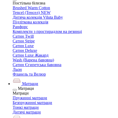
Постільна білизна
Brushed Warm Cotton
Tencel (Тенсел) NEW
Дитяча колекція Viluta Baby
Підліткова колекція
Ранфорс
Комплекти з простирадлом на резинці
Сатин Twill
Сатин Stripe
Сатин Luxe
Сатин Deluxe
Сатин Luxe Жакард
Wash (Варена бавовна)
Сатин Єгипетська бавовна
Льон
Фланель та Велюр
Матраци
Матраци
Матраци
Пружинні матраци
Безпружинні матраци
Тонкі матраци
Дитячі матраци