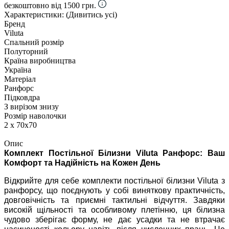
безкоштовно від 1500 грн.
Характеристики:
(Дивитись усі)
Бренд
Viluta
Спальний розмір
Полуторний
Країна виробництва
Україна
Матеріал
Ранфорс
Підковдра
З вирізом знизу
Розмір наволочки
2 х 70х70
Опис
Комплект Постільної Білизни Viluta Ранфорс: Ваш
Комфорт та Надійність на Кожен День
Відкрийте для себе комплекти постільної білизни Viluta з
ранфорсу, що поєднують у собі виняткову практичність,
довговічність та приємні тактильні відчуття. Завдяки
високій щільності та особливому плетінню, ця білизна
чудово зберігає форму, не дає усадки та не втрачає