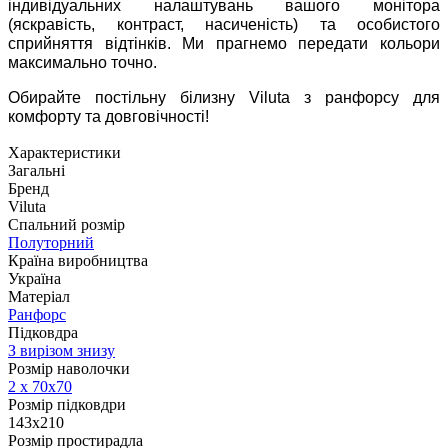
індивідуальних налаштувань вашого монітора
(яскравість, контраст, насиченість) та особистого
сприйняття відтінків. Ми прагнемо передати кольори
максимально точно.
Обирайте постільну білизну Viluta з ранфорсу для
комфорту та довговічності!
Характеристики
Загальні
Бренд
Viluta
Спальний розмір
Полуторний
Країна виробництва
Україна
Матеріал
Ранфорс
Підковдра
З вирізом знизу
Розмір наволочки
2 х
70х70
Розмір підковдри
143x210
Розмір простирадла