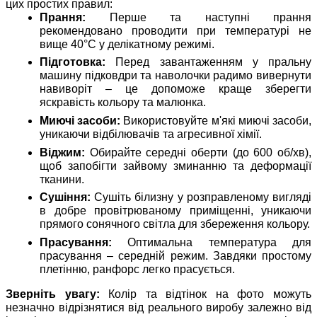
цих простих правил:
Прання:
Перше та наступні прання
рекомендовано проводити при температурі не
вище 40°C у делікатному режимі.
Підготовка:
Перед завантаженням у пральну
машину підковдри та наволочки радимо вивернути
навиворіт – це допоможе краще зберегти
яскравість кольору та малюнка.
Миючі засоби:
Використовуйте м'які миючі засоби,
уникаючи відбілювачів та агресивної хімії.
Віджим:
Обирайте середні оберти (до 600 об/хв),
щоб запобігти зайвому зминанню та деформації
тканини.
Сушіння:
Сушіть білизну у розправленому вигляді
в добре провітрюваному приміщенні, уникаючи
прямого сонячного світла для збереження кольору.
Прасування:
Оптимальна температура для
прасування – середній режим. Завдяки простому
плетінню, ранфорс легко прасується.
Зверніть увагу:
Колір та відтінок на фото можуть
незначно відрізнятися від реального виробу залежно від