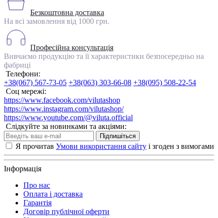
Безкоштовна доставка
На всі замовлення від 1000 грн.
Професійна консультація
Вивчаємо продукцію та її характеристики безпосередньо на
фабриці
Телефони:
+38(067) 567-73-05
+38(063) 303-66-08
+38(095) 508-22-54
Соц мережі:
https://www.facebook.com/vilutashop
https://www.instagram.com/vilutashop/
https://www.youtube.com/@viluta.official
Слідкуйте за новинками та акціями:
Підпишіться
Я прочитав
Умови використання сайту
і згоден з вимогами
Інформація
Про нас
Оплата і доставка
Гарантія
Договір публічної оферти