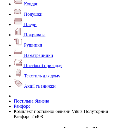
Ковдри
Подушки
Пледи
Покривала
Рушники
Наматрацники
Постільні приладдя
Текстиль для дому
Акції та знижки
Постільна білизна
Ранфорс
Комплект постільної білизни Viluta Полуторний
Ранфорс 25408