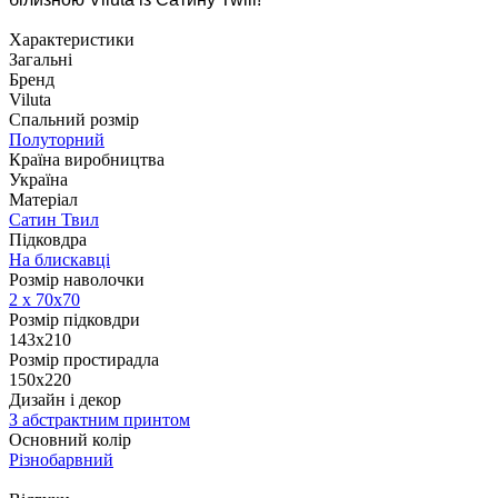
Характеристики
Загальні
Бренд
Viluta
Спальний розмір
Полуторний
Країна виробництва
Україна
Матеріал
Сатин Твил
Підковдра
На блискавці
Розмір наволочки
2 х
70х70
Розмір підковдри
143x210
Розмір простирадла
150х220
Дизайн і декор
З абстрактним принтом
Основний колір
Різнобарвний