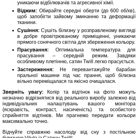
уникаючи відбілювачів та агресивної хімії.
Віджим:
Обирайте середні оберти (до 600 об/хв),
щоб запобігти зайвому зминанню та деформації
тканини.
Сушіння:
Сушіть білизну у розправленому вигляді
в добре провітрюваному приміщенні, уникаючи
прямого сонячного світла для збереження кольору.
Прасування:
Оптимальна температура для
прасування – середній режим. Завдяки
особливому плетінню, сатин Twill легко прасується.
Застереження:
Не перевантажуйте барабан
пральної машини під час прання, щоб білизна
вільно переміщалася та якісно очищалася.
Зверніть увагу:
Колір та відтінок на фото можуть
незначно відрізнятися від реального виробу залежно від
індивідуальних налаштувань вашого монітора
(яскравість, контраст, насиченість) та особистого
сприйняття відтінків. Ми прагнемо передати кольори
максимально точно.
Відчуйте справжню насолоду від сну з постільною
білизною Viluta із Сатину Twill!