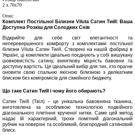
2 х 70х70
Опис
Комплект Постільної Білизни Viluta Сатин Twill: Ваша
Доступна Розкіш для Солодких Снів
Відкрийте для себе світ елегантності та
неперевершеного комфорту з комплектами постільної
білизни Viluta Сатин Twill. Створені на нашій фабриці в
Україні, ці комплекти ідеально поєднують у собі вишукану
шовковистість сатину, виняткову міцність бавовни та
доступну вартість. Це ідеальний вибір для тих, хто прагне
оновити свою спальню якісною білизною з делікатним
блиском без компромісів для сімейного бюджету.
Що таке Сатин Twill і чому його обирають?
Сатин Twill (Твіл) – це унікальна бавовняна тканина,
виготовлена за особливою технологією подвійного
діагонального плетіння крученої нитки. Саме цей метод
надає їй характерний, трохи помітний діагональний
рубчик на поверхні та особливий, благородний сатиновий
блиск.