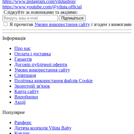
https://www.instagram.com/vilutashop/
https://www.youtube.com/@viluta.official
Слідкуйте за новинками та акціями:
Підпишіться
Я прочитав
Умови використання сайту
і згоден з вимогами
Інформація
Про нас
Оплата і доставка
Гарантія
Договір публічної оферти
Умови використання сайту
Співпраця
Політика використання файлів Cookie
Зворотній зв'язок
Карта сайту
Виробники
Акції
Популярне
Ранфорс
Дитяча колекція Viluta Baby
Ковдри