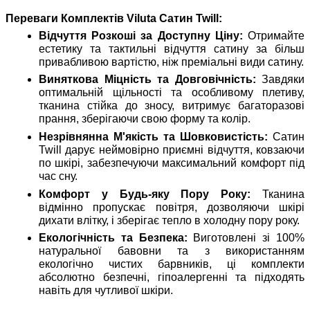
Переваги Комплектів Viluta Сатин Twill:
Відчуття Розкоші за Доступну Ціну:
Отримайте
естетику та тактильні відчуття сатину за більш
привабливою вартістю, ніж преміальні види сатину.
Виняткова Міцність та Довговічність:
Завдяки
оптимальній щільності та особливому плетиву,
тканина стійка до зносу, витримує багаторазові
прання, зберігаючи свою форму та колір.
Незрівнянна М'якість та Шовковистість:
Сатин
Twill дарує неймовірно приємні відчуття, ковзаючи
по шкірі, забезпечуючи максимальний комфорт під
час сну.
Комфорт у Будь-яку Пору Року:
Тканина
відмінно пропускає повітря, дозволяючи шкірі
дихати влітку, і зберігає тепло в холодну пору року.
Екологічність та Безпека:
Виготовлені зі 100%
натуральної бавовни та з використанням
екологічно чистих барвників, ці комплекти
абсолютно безпечні, гіпоалергенні та підходять
навіть для чутливої шкіри.