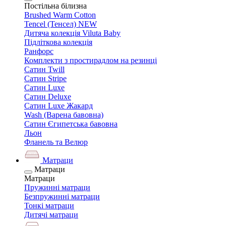
Постільна білизна
Brushed Warm Cotton
Tencel (Тенсел) NEW
Дитяча колекція Viluta Baby
Підліткова колекція
Ранфорс
Комплекти з простирадлом на резинці
Сатин Twill
Сатин Stripe
Сатин Luxe
Сатин Deluxe
Сатин Luxe Жакард
Wash (Варена бавовна)
Сатин Єгипетська бавовна
Льон
Фланель та Велюр
Матраци
Матраци
Матраци
Пружинні матраци
Безпружинні матраци
Тонкі матраци
Дитячі матраци