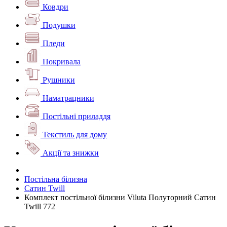
Ковдри
Подушки
Пледи
Покривала
Рушники
Наматрацники
Постільні приладдя
Текстиль для дому
Акції та знижки
Постільна білизна
Сатин Twill
Комплект постільної білизни Viluta Полуторний Сатин
Twill 772