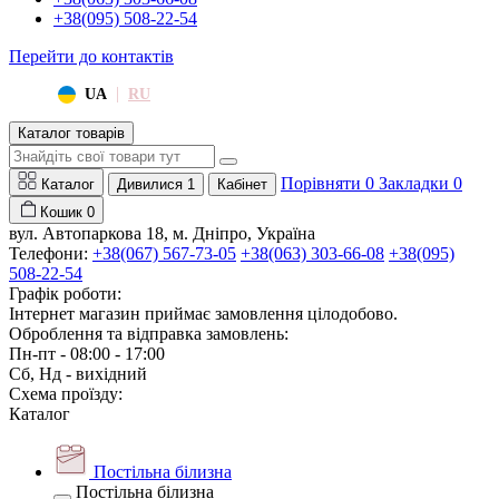
+38(095) 508-22-54
Перейти до контактів
|
UA
RU
Каталог товарів
Порівняти
0
Закладки
0
Каталог
Дивилися
1
Кабінет
Кошик
0
вул. Автопаркова 18, м. Дніпро, Україна
Телефони:
+38(067) 567-73-05
+38(063) 303-66-08
+38(095)
508-22-54
Графік роботи:
Інтернет магазин приймає замовлення цілодобово.
Оброблення та відправка замовлень:
Пн-пт - 08:00 - 17:00
Сб, Нд - вихідний
Схема проїзду:
Каталог
Постільна білизна
Постільна білизна