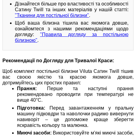
Дізнайтеся більше про властивості та особливості
Сатину Twill та інших матеріалів у нашій статті:
"Тканини для постільної білизни"
.
Щоб ваша білизна тішила вас якомога довше,
ознайомтеся з нашими рекомендаціями щодо
догляду:
"Правила догляду за постільною
білизною"
.
Рекомендації по Догляду для Тривалої Краси:
Щоб комплект постільної білизни Viluta Сатин Twill тішив
вас своєю якістю та красою якомога довше,
дотримуйтесь цих простих правил:
Прання:
Перше та наступні прання
рекомендовано проводити при температурі не
вище 40°C.
Підготовка:
Перед завантаженням у пральну
машину підковдри та наволочки радимо вивернути
навиворіт – це допоможе краще зберегти
яскравість кольору та малюнка.
Миючі засоби:
Використовуйте м'які миючі засоби,