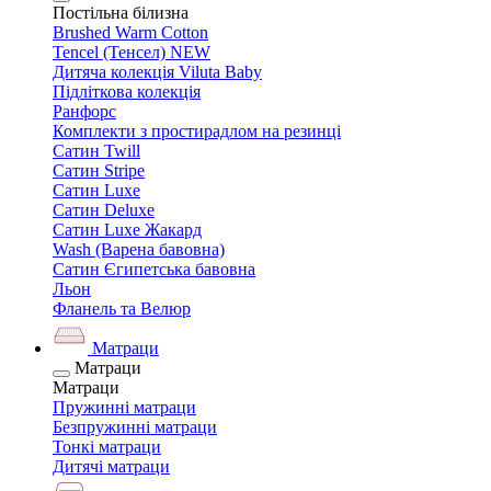
Постільна білизна
Brushed Warm Cotton
Tencel (Тенсел) NEW
Дитяча колекція Viluta Baby
Підліткова колекція
Ранфорс
Комплекти з простирадлом на резинці
Сатин Twill
Сатин Stripe
Сатин Luxe
Сатин Deluxe
Сатин Luxe Жакард
Wash (Варена бавовна)
Сатин Єгипетська бавовна
Льон
Фланель та Велюр
Матраци
Матраци
Матраци
Пружинні матраци
Безпружинні матраци
Тонкі матраци
Дитячі матраци