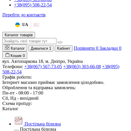
+38(095) 508-22-54
Перейти до контактів
|
UA
RU
Каталог товарів
Порівняти
0
Закладки
0
Каталог
Дивилися
1
Кабінет
Кошик
0
вул. Автопаркова 18, м. Дніпро, Україна
Телефони:
+38(067) 567-73-05
+38(063) 303-66-08
+38(095)
508-22-54
Графік роботи:
Інтернет магазин приймає замовлення цілодобово.
Оброблення та відправка замовлень:
Пн-пт - 08:00 - 17:00
Сб, Нд - вихідний
Схема проїзду:
Каталог
Постільна білизна
Постільна білизна