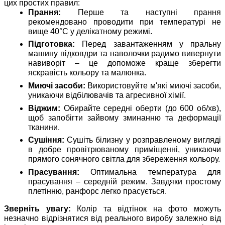
цих простих правил:
Прання:
Перше та наступні прання
рекомендовано проводити при температурі не
вище 40°C у делікатному режимі.
Підготовка:
Перед завантаженням у пральну
машину підковдри та наволочки радимо вивернути
навиворіт – це допоможе краще зберегти
яскравість кольору та малюнка.
Миючі засоби:
Використовуйте м'які миючі засоби,
уникаючи відбілювачів та агресивної хімії.
Віджим:
Обирайте середні оберти (до 600 об/хв),
щоб запобігти зайвому зминанню та деформації
тканини.
Сушіння:
Сушіть білизну у розправленому вигляді
в добре провітрюваному приміщенні, уникаючи
прямого сонячного світла для збереження кольору.
Прасування:
Оптимальна температура для
прасування – середній режим. Завдяки простому
плетінню, ранфорс легко прасується.
Зверніть увагу:
Колір та відтінок на фото можуть
незначно відрізнятися від реального виробу залежно від