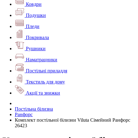
Ковдри
Подушки
Пледи
Покривала
Рушники
Наматрацники
Постільні приладдя
Текстиль для дому
Акції та знижки
Постільна білизна
Ранфорс
Комплект постільної білизни Viluta Сімейний Ранфорс
26423