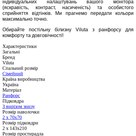
індивідуальних налаштувань вашого монітора
(яскравість, контраст, насиченість) та особистого
сприйняття відтінків. Ми прагнемо передати кольори
максимально точно.
Обирайте постільну білизну Viluta з ранфорсу для
комфорту та довговічності!
Характеристики
Загальні
Бренд
Viluta
Спальний розмір
Сімейний
Країна виробництва
Україна
Матеріал
Ранфорс
Підковдра
З вирізом знизу
Розмір наволочки
2 х
70х70
Розмір підковдри
2 х 143х210
Розмір простирадла