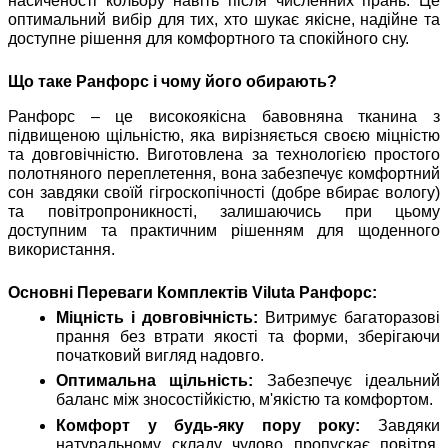
насиченості кольору навіть після численних прань. Це
оптимальний вибір для тих, хто шукає якісне, надійне та
доступне рішення для комфортного та спокійного сну.
Що таке Ранфорс і чому його обирають?
Ранфорс – це високоякісна бавовняна тканина з
підвищеною щільністю, яка вирізняється своєю міцністю
та довговічністю. Виготовлена за технологією простого
полотняного переплетення, вона забезпечує комфортний
сон завдяки своїй гігроскопічності (добре вбирає вологу)
та повітропроникності, залишаючись при цьому
доступним та практичним рішенням для щоденного
використання.
Основні Переваги Комплектів Viluta Ранфорс:
Міцність і довговічність:
Витримує багаторазові
прання без втрати якості та форми, зберігаючи
початковий вигляд надовго.
Оптимальна щільність:
Забезпечує ідеальний
баланс між зносостійкістю, м'якістю та комфортом.
Комфорт у будь-яку пору року:
Завдяки
натуральному складу чудово пропускає повітря,