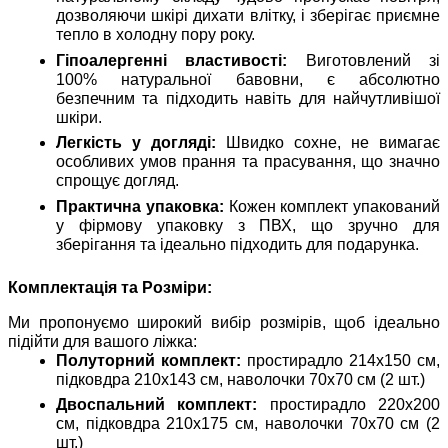
дозволяючи шкірі дихати влітку, і зберігає приємне
тепло в холодну пору року.
Гіпоалергенні властивості:
Виготовлений зі
100% натуральної бавовни, є абсолютно
безпечним та підходить навіть для найчутливішої
шкіри.
Легкість у догляді:
Швидко сохне, не вимагає
особливих умов прання та прасування, що значно
спрощує догляд.
Практична упаковка:
Кожен комплект упакований
у фірмову упаковку з ПВХ, що зручно для
зберігання та ідеально підходить для подарунка.
Комплектація та Розміри:
Ми пропонуємо широкий вибір розмірів, щоб ідеально
підійти для вашого ліжка:
Полуторний комплект:
простирадло 214х150 см,
підковдра 210х143 см, наволочки 70х70 см (2 шт.)
Двоспальний комплект:
простирадло 220х200
см, підковдра 210х175 см, наволочки 70х70 см (2
шт.)