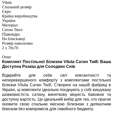
Viluta
Спальний розмір
Євро
Країна виробництва
Україна
Матеріал
Сатин Твил
Підковдра
На блискавці
Розмір наволочки
2 х 70х70
Опис
Комплект Постільної Білизни Viluta Сатин Twill: Ваша
Доступна Розкіш для Солодких Снів
Відкрийте для себе світ елегантності та
неперевершеного комфорту з комплектами постільної
білизни Viluta Сатин Twill. Створені на нашій фабриці в
Україні, ці комплекти ідеально поєднують у собі вишукану
шовковистість сатину, виняткову міцність бавовни та
доступну вартість. Це ідеальний вибір для тих, хто прагне
оновити свою спальню якісною білизною з делікатним
блиском без компромісів для сімейного бюджету.