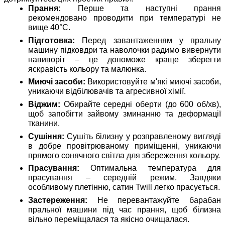
Прання:
Перше та наступні прання
рекомендовано проводити при температурі не
вище 40°C.
Підготовка:
Перед завантаженням у пральну
машину підковдри та наволочки радимо вивернути
навиворіт – це допоможе краще зберегти
яскравість кольору та малюнка.
Миючі засоби:
Використовуйте м'які миючі засоби,
уникаючи відбілювачів та агресивної хімії.
Віджим:
Обирайте середні оберти (до 600 об/хв),
щоб запобігти зайвому зминанню та деформації
тканини.
Сушіння:
Сушіть білизну у розправленому вигляді
в добре провітрюваному приміщенні, уникаючи
прямого сонячного світла для збереження кольору.
Прасування:
Оптимальна температура для
прасування – середній режим. Завдяки
особливому плетінню, сатин Twill легко прасується.
Застереження:
Не перевантажуйте барабан
пральної машини під час прання, щоб білизна
вільно переміщалася та якісно очищалася.