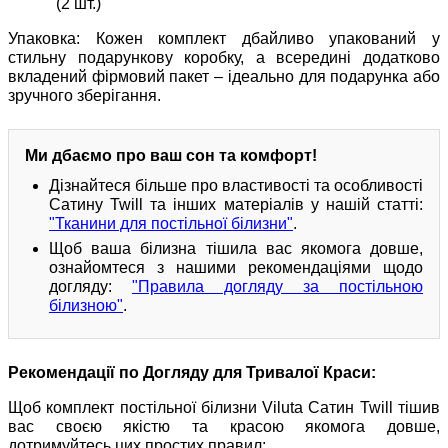
(2 шт.)
Упаковка: Кожен комплект дбайливо упакований у
стильну подарункову коробку, а всередині додатково
вкладений фірмовий пакет – ідеально для подарунка або
зручного зберігання.
Ми дбаємо про ваш сон та комфорт!
Дізнайтеся більше про властивості та особливості
Сатину Twill та інших матеріалів у нашій статті:
"Тканини для постільної білизни"
.
Щоб ваша білизна тішила вас якомога довше,
ознайомтеся з нашими рекомендаціями щодо
догляду:
"Правила догляду за постільною
білизною"
.
Рекомендації по Догляду для Тривалої Краси:
Щоб комплект постільної білизни Viluta Сатин Twill тішив
вас своєю якістю та красою якомога довше,
дотримуйтесь цих простих правил: