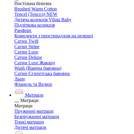
Постільна білизна
Brushed Warm Cotton
Tencel (Тенсел) NEW
Дитяча колекція Viluta Baby
Підліткова колекція
Ранфорс
Комплекти з простирадлом на резинці
Сатин Twill
Сатин Stripe
Сатин Luxe
Сатин Deluxe
Сатин Luxe Жакард
Wash (Варена бавовна)
Сатин Єгипетська бавовна
Льон
Фланель та Велюр
Матраци
Матраци
Матраци
Пружинні матраци
Безпружинні матраци
Тонкі матраци
Дитячі матраци