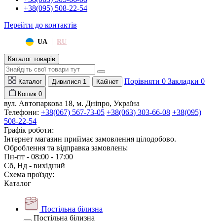
+38(095) 508-22-54
Перейти до контактів
|
UA
RU
Каталог товарів
Порівняти
0
Закладки
0
Каталог
Дивилися
1
Кабінет
Кошик
0
вул. Автопаркова 18, м. Дніпро, Україна
Телефони:
+38(067) 567-73-05
+38(063) 303-66-08
+38(095)
508-22-54
Графік роботи:
Інтернет магазин приймає замовлення цілодобово.
Оброблення та відправка замовлень:
Пн-пт - 08:00 - 17:00
Сб, Нд - вихідний
Схема проїзду:
Каталог
Постільна білизна
Постільна білизна