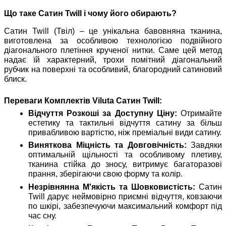
Що таке Сатин Twill і чому його обирають?
Сатин Twill (Твіл) – це унікальна бавовняна тканина,
виготовлена за особливою технологією подвійного
діагонального плетіння крученої нитки. Саме цей метод
надає їй характерний, трохи помітний діагональний
рубчик на поверхні та особливий, благородний сатиновий
блиск.
Переваги Комплектів Viluta Сатин Twill:
Відчуття Розкоші за Доступну Ціну:
Отримайте
естетику та тактильні відчуття сатину за більш
привабливою вартістю, ніж преміальні види сатину.
Виняткова Міцність та Довговічність:
Завдяки
оптимальній щільності та особливому плетиву,
тканина стійка до зносу, витримує багаторазові
прання, зберігаючи свою форму та колір.
Незрівнянна М'якість та Шовковистість:
Сатин
Twill дарує неймовірно приємні відчуття, ковзаючи
по шкірі, забезпечуючи максимальний комфорт під
час сну.