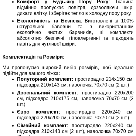
Комфорт у Будь-яку Пору Року:
Тканина
відмінно пропускає повітря, дозволяючи шкірі
дихати влітку, і зберігає тепло в холодну пору року.
Екологічність та Безпека:
Виготовлені зі 100%
натуральної бавовни та з використанням
екологічно чистих барвників, ці комплекти
абсолютно безпечні, гіпоалергенні та підходять
навіть для чутливої шкіри.
Комплектація та Розміри:
Ми пропонуємо широкий вибір розмірів, щоб ідеально
підійти для вашого ліжка:
Полуторний комплект:
простирадло 214х150 см,
підковдра 210х143 см, наволочка 70х70 см (2 шт.)
Двоспальний комплект:
простирадло 220х200
см, підковдра 210х175 см, наволочка 70х70 см (2
шт.)
Євро комплект:
простирадло 220х240 см,
підковдра 220х200 см, наволочка 70х70 см (2 шт.)
Сімейний комплект:
простирадло 220х240 см,
підковдра 210х143 см (2 шт.), наволочка 70х70 см