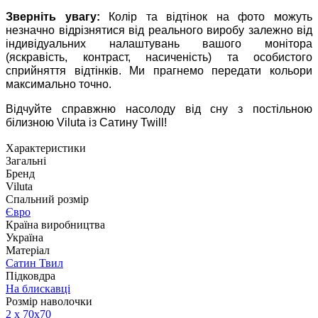
Зверніть увагу:
Колір та відтінок на фото можуть
незначно відрізнятися від реального виробу залежно від
індивідуальних налаштувань вашого монітора
(яскравість, контраст, насиченість) та особистого
сприйняття відтінків. Ми прагнемо передати кольори
максимально точно.
Відчуйте справжню насолоду від сну з постільною
білизною Viluta із Сатину Twill!
Характеристики
Загальні
Бренд
Viluta
Спальний розмір
Євро
Країна виробництва
Україна
Матеріал
Сатин Твил
Підковдра
На блискавці
Розмір наволочки
2 х
70х70