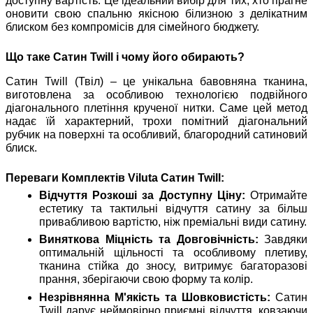
доступну вартість. Це ідеальний вибір для тих, хто прагне
оновити свою спальню якісною білизною з делікатним
блиском без компромісів для сімейного бюджету.
Що таке Сатин Twill і чому його обирають?
Сатин Twill (Твіл) – це унікальна бавовняна тканина,
виготовлена за особливою технологією подвійного
діагонального плетіння крученої нитки. Саме цей метод
надає їй характерний, трохи помітний діагональний
рубчик на поверхні та особливий, благородний сатиновий
блиск.
Переваги Комплектів Viluta Сатин Twill:
Відчуття Розкоші за Доступну Ціну:
Отримайте
естетику та тактильні відчуття сатину за більш
привабливою вартістю, ніж преміальні види сатину.
Виняткова Міцність та Довговічність:
Завдяки
оптимальній щільності та особливому плетиву,
тканина стійка до зносу, витримує багаторазові
прання, зберігаючи свою форму та колір.
Незрівнянна М'якість та Шовковистість:
Сатин
Twill дарує неймовірно приємні відчуття, ковзаючи