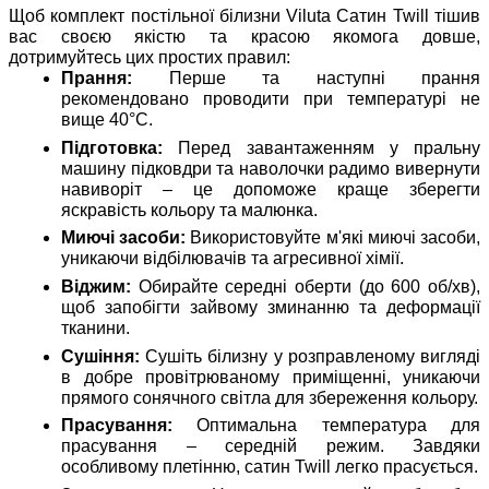
Щоб комплект постільної білизни Viluta Сатин Twill тішив
вас своєю якістю та красою якомога довше,
дотримуйтесь цих простих правил:
Прання:
Перше та наступні прання
рекомендовано проводити при температурі не
вище 40°C.
Підготовка:
Перед завантаженням у пральну
машину підковдри та наволочки радимо вивернути
навиворіт – це допоможе краще зберегти
яскравість кольору та малюнка.
Миючі засоби:
Використовуйте м'які миючі засоби,
уникаючи відбілювачів та агресивної хімії.
Віджим:
Обирайте середні оберти (до 600 об/хв),
щоб запобігти зайвому зминанню та деформації
тканини.
Сушіння:
Сушіть білизну у розправленому вигляді
в добре провітрюваному приміщенні, уникаючи
прямого сонячного світла для збереження кольору.
Прасування:
Оптимальна температура для
прасування – середній режим. Завдяки
особливому плетінню, сатин Twill легко прасується.