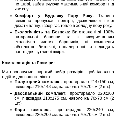
по шкірі, забезпечуючи максимальний комфорт під
час сну.
Комфорт у Будь-яку Пору Року:
Тканина
відмінно пропускає повітря, дозволяючи шкірі
дихати влітку, і зберігає тепло в холодну пору року.
Екологічність та Безпека:
Виготовлені зі 100%
натуральної бавовни та з використанням
екологічно чистих барвників, ці комплекти
абсолютно безпечні, гіпоалергенні та підходять
навіть для чутливої шкіри.
Комплектація та Розміри:
Ми пропонуємо широкий вибір розмірів, щоб ідеально
підійти для вашого ліжка:
Полуторний комплект:
простирадло 214х150 см,
підковдра 210х143 см, наволочка 70х70 см (2 шт.)
Двоспальний комплект:
простирадло 220х200
см, підковдра 210х175 см, наволочка 70х70 см (2
шт.)
Євро комплект:
простирадло 220х240 см,
підковдра 220х200 см, наволочка 70х70 см (2 шт.)