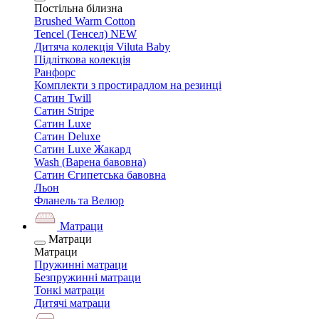
Постільна білизна
Brushed Warm Cotton
Tencel (Тенсел) NEW
Дитяча колекція Viluta Baby
Підліткова колекція
Ранфорс
Комплекти з простирадлом на резинці
Сатин Twill
Сатин Stripe
Сатин Luxe
Сатин Deluxe
Сатин Luxe Жакард
Wash (Варена бавовна)
Сатин Єгипетська бавовна
Льон
Фланель та Велюр
Матраци
Матраци
Матраци
Пружинні матраци
Безпружинні матраци
Тонкі матраци
Дитячі матраци