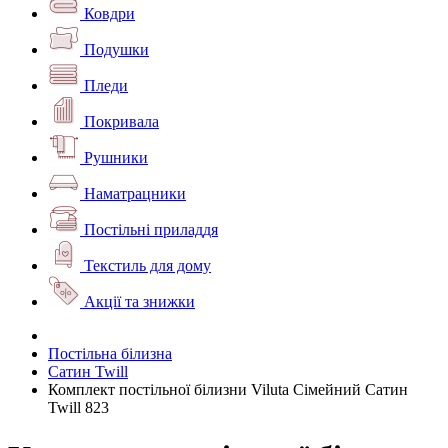
Ковдри
Подушки
Пледи
Покривала
Рушники
Наматрацники
Постільні приладдя
Текстиль для дому
Акції та знижки
Постільна білизна
Сатин Twill
Комплект постільної білизни Viluta Сімейний Сатин
Twill 823