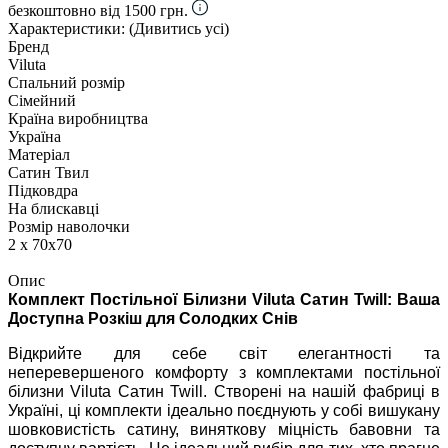
безкоштовно від 1500 грн.
Характеристики:
(Дивитись усі)
Бренд
Viluta
Спальний розмір
Сімейний
Країна виробництва
Україна
Матеріал
Сатин Твил
Підковдра
На блискавці
Розмір наволочки
2 х 70х70
Опис
Комплект Постільної Білизни Viluta Сатин Twill: Ваша
Доступна Розкіш для Солодких Снів
Відкрийте для себе світ елегантності та
неперевершеного комфорту з комплектами постільної
білизни Viluta Сатин Twill. Створені на нашій фабриці в
Україні, ці комплекти ідеально поєднують у собі вишукану
шовковистість сатину, виняткову міцність бавовни та