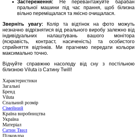
Застереження:
Не перевантажуйте барабан
пральної машини під час прання, щоб білизна
вільно переміщалася та якісно очищалася.
Зверніть увагу:
Колір та відтінок на фото можуть
незначно відрізнятися від реального виробу залежно від
індивідуальних налаштувань вашого монітора
(яскравість, контраст, насиченість) та особистого
сприйняття відтінків. Ми прагнемо передати кольори
максимально точно.
Відчуйте справжню насолоду від сну з постільною
білизною Viluta із Сатину Twill!
Характеристики
Загальні
Бренд
Viluta
Спальний розмір
Сімейний
Країна виробництва
Україна
Матеріал
Сатин Твил
Підковдра