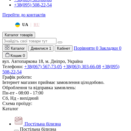
+38(095) 508-22-54
Перейти до контактів
|
UA
RU
Каталог товарів
Порівняти
0
Закладки
0
Каталог
Дивилися
1
Кабінет
Кошик
0
вул. Автопаркова 18, м. Дніпро, Україна
Телефони:
+38(067) 567-73-05
+38(063) 303-66-08
+38(095)
508-22-54
Графік роботи:
Інтернет магазин приймає замовлення цілодобово.
Оброблення та відправка замовлень:
Пн-пт - 08:00 - 17:00
Сб, Нд - вихідний
Схема проїзду:
Каталог
Постільна білизна
Постільна білизна