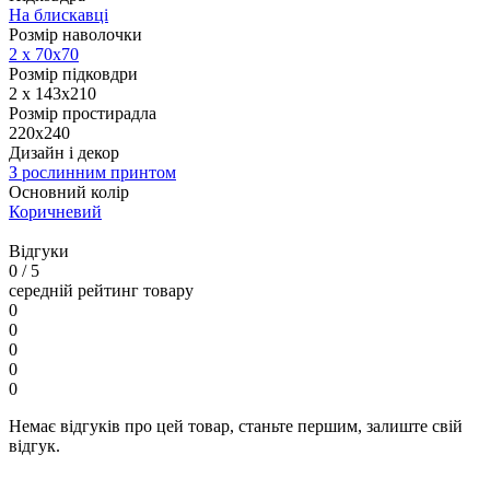
На блискавці
Розмір наволочки
2 х
70х70
Розмір підковдри
2 х 143х210
Розмір простирадла
220х240
Дизайн і декор
З рослинним принтом
Основний колір
Коричневий
Відгуки
0
/ 5
середній рейтинг товару
0
0
0
0
0
Немає відгуків про цей товар, станьте першим, залиште свій
відгук.