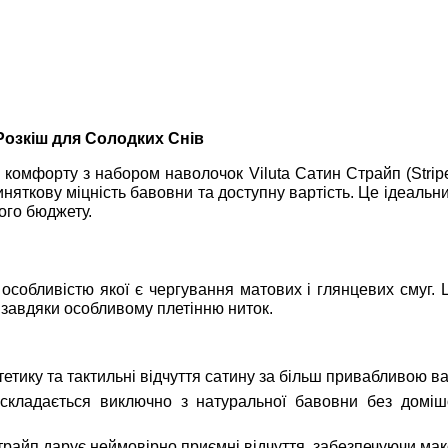
Розкіш для Солодких Снів
 комфорту з набором наволочок Viluta Сатин Страйп (Stripe
иняткову міцність бавовни та доступну вартість. Це ідеальн
ого бюджету.
 особливістю якої є чергування матових і глянцевих смуг.
 завдяки особливому плетінню ниток.
тику та тактильні відчуття сатину за більш привабливою ва
кладається виключно з натуральної бавовни без домішок,
райп дарує неймовірно приємні відчуття, забезпечуючи мак