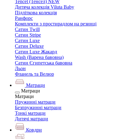
Tencel (Тенсел) NEW
Дитяча колекція Viluta Baby
Підліткова колекція
Ранфорс
Комплекти з простирадлом на резинці
Сатин Twill
Сатин Stripe
Сатин Luxe
Сатин Deluxe
Сатин Luxe Жакард
Wash (Варена бавовна)
Сатин Єгипетська бавовна
Льон
Фланель та Велюр
Матраци
Матраци
Матраци
Пружинні матраци
Безпружинні матраци
Тонкі матраци
Дитячі матраци
Ковдри