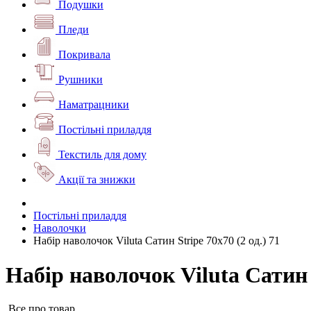
Подушки
Пледи
Покривала
Рушники
Наматрацники
Постільні приладдя
Текстиль для дому
Акції та знижки
Постільні приладдя
Наволочки
Набір наволочок Viluta Сатин Stripe 70х70 (2 од.) 71
Набір наволочок Viluta Сатин S
Все про товар