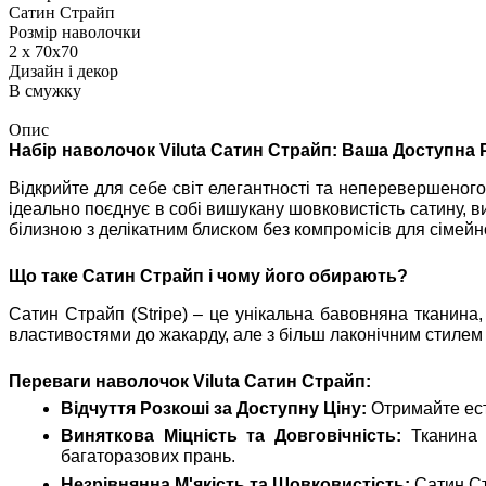
Сатин Страйп
Розмір наволочки
2 х 70х70
Дизайн і декор
В смужку
Опис
Набір наволочок Viluta Сатин Страйп: Ваша Доступна 
Відкрийте для себе світ елегантності та неперевершеного
ідеально поєднує в собі вишукану шовковистість сатину, в
білизною з делікатним блиском без компромісів для сімейн
Що таке Сатин Страйп і чому його обирають?
Сатин Страйп (Stripe) – це унікальна бавовняна тканина,
властивостями до жакарду, але з більш лаконічним стилем
Переваги наволочок Viluta Сатин Страйп:
Відчуття Розкоші за Доступну Ціну:
Отримайте есте
Виняткова Міцність та Довговічність:
Тканина с
багаторазових прань.
Незрівнянна М'якість та Шовковистість:
Сатин Ст