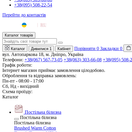
+38(095) 508-22-54
Перейти до контактів
|
UA
RU
Каталог товарів
Порівняти
0
Закладки
0
Каталог
Дивилися
1
Кабінет
вул. Автопаркова 18, м. Дніпро, Україна
Телефони:
+38(067) 567-73-05
+38(063) 303-66-08
+38(095) 508-
Графік роботи:
Інтернет магазин приймає замовлення цілодобово.
Оброблення та відправка замовлень:
Пн-пт - 08:00 - 17:00
Сб, Нд - вихідний
Схема проїзду:
Каталог
Постільна білизна
Постільна білизна
Постільна білизна
Brushed Warm Cotton