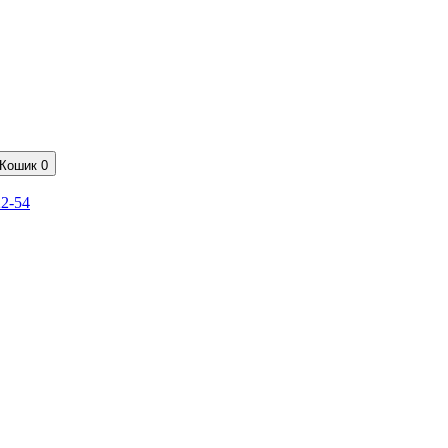
Кошик
0
22-54