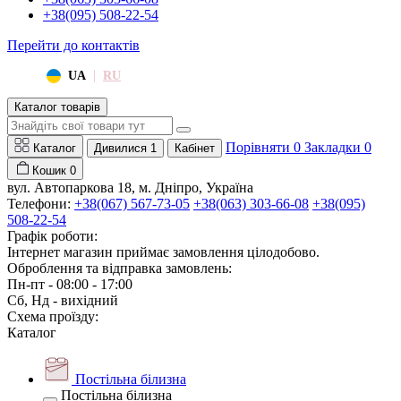
+38(095) 508-22-54
Перейти до контактів
|
UA
RU
Каталог товарів
Порівняти
0
Закладки
0
Каталог
Дивилися
1
Кабінет
Кошик
0
вул. Автопаркова 18, м. Дніпро, Україна
Телефони:
+38(067) 567-73-05
+38(063) 303-66-08
+38(095)
508-22-54
Графік роботи:
Інтернет магазин приймає замовлення цілодобово.
Оброблення та відправка замовлень:
Пн-пт - 08:00 - 17:00
Сб, Нд - вихідний
Схема проїзду:
Каталог
Постільна білизна
Постільна білизна