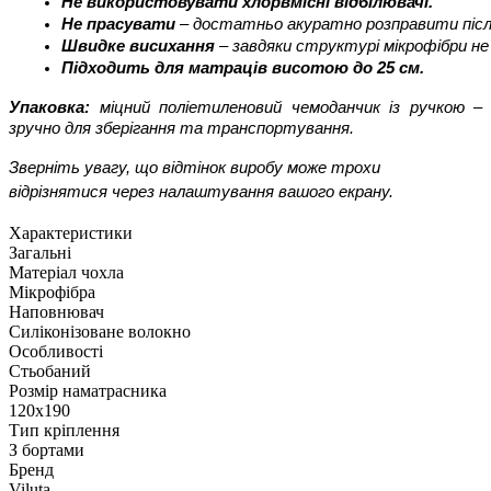
Не використовувати хлорвмісні відбілювачі.
Не прасувати
 – достатньо акуратно розправити післ
Швидке висихання
 – завдяки структурі мікрофібри не
Підходить для матраців висотою до 25 см.
Упаковка:
міцний поліетиленовий чемоданчик із ручкою –
зручно для зберігання та транспортування.
Зверніть увагу, що відтінок виробу може трохи
відрізнятися через налаштування вашого екрану.
Характеристики
Загальні
Матеріал чохла
Мікрофібра
Наповнювач
Силіконізоване волокно
Особливості
Стьобаний
Розмір наматрасника
120х190
Тип кріплення
З бортами
Бренд
Viluta