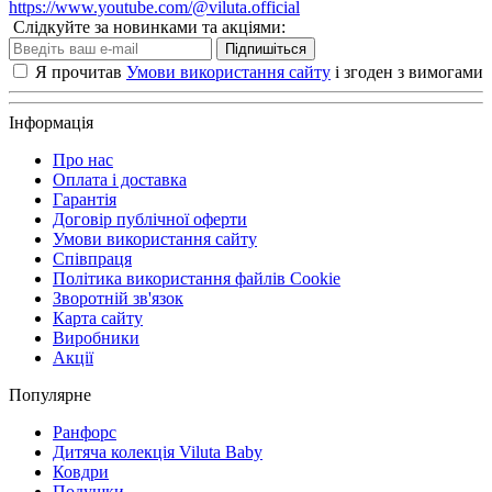
https://www.youtube.com/@viluta.official
Слідкуйте за новинками та акціями:
Підпишіться
Я прочитав
Умови використання сайту
і згоден з вимогами
Інформація
Про нас
Оплата і доставка
Гарантія
Договір публічної оферти
Умови використання сайту
Співпраця
Політика використання файлів Cookie
Зворотній зв'язок
Карта сайту
Виробники
Акції
Популярне
Ранфорс
Дитяча колекція Viluta Baby
Ковдри
Подушки