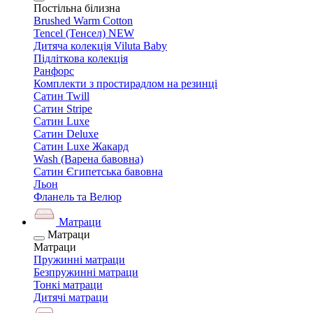
Постільна білизна
Brushed Warm Cotton
Tencel (Тенсел) NEW
Дитяча колекція Viluta Baby
Підліткова колекція
Ранфорс
Комплекти з простирадлом на резинці
Сатин Twill
Сатин Stripe
Сатин Luxe
Сатин Deluxe
Сатин Luxe Жакард
Wash (Варена бавовна)
Сатин Єгипетська бавовна
Льон
Фланель та Велюр
Матраци
Матраци
Матраци
Пружинні матраци
Безпружинні матраци
Тонкі матраци
Дитячі матраци