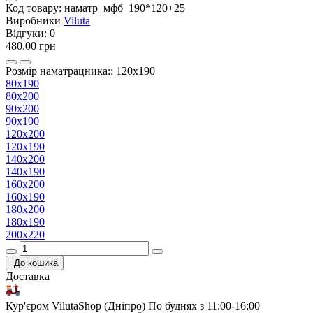
Код товару:
наматр_мфб_190*120+25
Виробники
Viluta
Відгуки:
0
480.00 грн
Розмір наматрацника:: 120х190
80х190
80х200
90х200
90х190
120х200
120х190
140х200
140х190
160х200
160х190
180х200
180х190
200х220
До кошика
Доставка
Кур'єром VilutaShop (Дніпро)
По буднях з 11:00-16:00