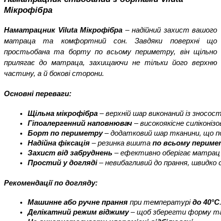
Мікрофібра
Наматрацник Viluta
Мікрофібра
– надійний захист вашого
матраца та комфортний сон. Завдяки поверхні що
простьобана та борту по всьому периметру, він щільно
прилягає до матраца, захищаючи не тільки його верхню
частину, а й бокові сторони.
Основні переваги:
Щільна мікрофібра
 – верхній шар виконаний із зносос
Гіпоалергенний наповнювач
 – високоякісне силіконі
Борт по периметру
 – додатковий шар тканини, що по
Надійна фіксація
 – резинка вшита 
по всьому периме
Захист від забруднень
 – ефективно оберігає матрац 
Простий у догляді
 – невибагливий до прання, швидко
Рекомендації по догляду:
Машинне або ручне прання
 при температурі 
до 40°C
Делікатний режим віджиму
 – щоб зберегти форму т