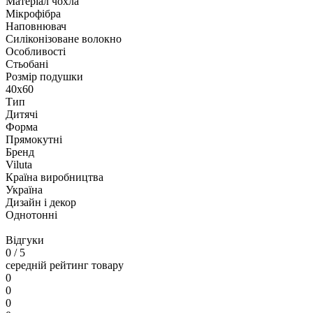
Матеріал чохла
Мікрофібра
Наповнювач
Силіконізоване волокно
Особливості
Стьобані
Розмір подушки
40х60
Тип
Дитячі
Форма
Прямокутні
Бренд
Viluta
Країна виробництва
Україна
Дизайн і декор
Однотонні
Відгуки
0
/ 5
середній рейтинг товару
0
0
0