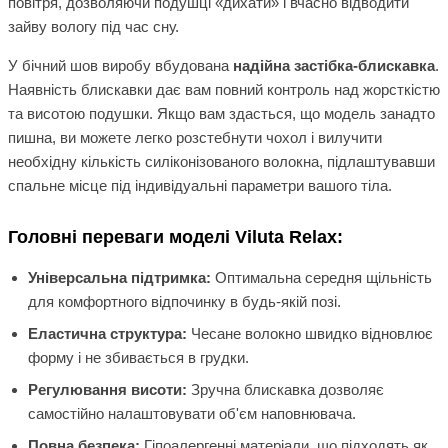
повітря, дозволяючи подушці «дихати» і вчасно відводити
зайву вологу під час сну.
У бічний шов виробу вбудована
надійна застібка-блискавка
.
Наявність блискавки дає вам повний контроль над жорсткістю
та висотою подушки. Якщо вам здасться, що модель занадто
пишна, ви можете легко розстебнути чохол і вилучити
необхідну кількість силіконізованого волокна, підлаштувавши
спальне місце під індивідуальні параметри вашого тіла.
Головні переваги моделі Viluta Relax:
Універсальна підтримка:
Оптимальна середня щільність
для комфортного відпочинку в будь-якій позі.
Еластична структура:
Чесане волокно швидко відновлює
форму і не збивається в грудки.
Регулювання висоти:
Зручна блискавка дозволяє
самостійно налаштовувати об'єм наповнювача.
Повна безпека:
Гіпоалергенні матеріали, що підходять як