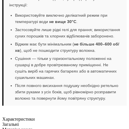
інструкції:
Використовуйте виключно делікатний режим при
температурі води
не вище 30°C
.
Застосовуйте лише рідкі гелі для прання; використання
сухих порошків та хлорних відбілювачів заборонено.
Віджим має бути мінімальним (
не більше 400–600 об/
хв
), щоб не пошкодити структуру волокна.
Сушіння — тільки у горизонтальному положенні на
сушарці в добре провітрюваному приміщенні. Не
сушіть виріб на гарячих батареях або в автоматичних
сушильних машинах.
Після повного висихання подушку необхідно ретельно
збити руками з усіх боків, щоб рівномірно розправити
волокно та повернути йому повітряну структуру.
Характеристики
Загальні