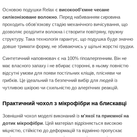
Основою подушки Relax є
високооб'ємне чесане
силіконізоване волокно
. Перед набиванням сировина
проходить обов'язкову стадію механічного вичісування, що
дозволяє розділити волокна і створити повітряну, пружну
структуру. Така технологія гарантує, що подушка буде значно
довше тримати форму, не збиваючись у щільні жорсткі грудки.
Синтетичний наповнювач є на 100% гіпоалергенним. Він не
має власного запаху і не вбирає сторонні, в ньому повністю
відсутні умови для появи постільних кліщів, плісняви чи
грибків. Це ідеальний та безпечний вибір для людей із
чутливою шкірою чи схильністю до алергічних реакцій.
Практичний чохол з мікрофібри на блискавці
Зовнішній чохол моделі виконаний із
м'якої та приємної на
дотик мікрофібри
. Цей матеріал відрізняється високою
міцністю, стійкістю до деформацій та відмінно пропускає