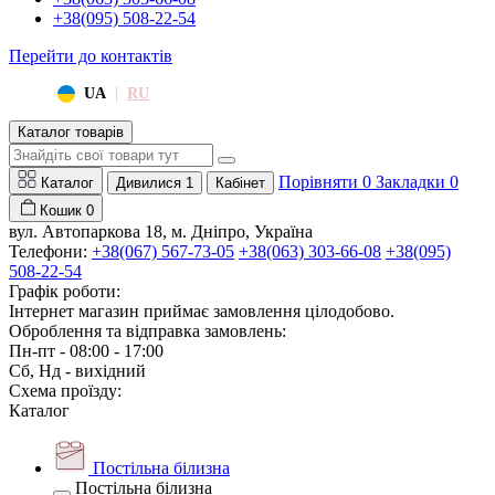
+38(095) 508-22-54
Перейти до контактів
|
UA
RU
Каталог товарів
Порівняти
0
Закладки
0
Каталог
Дивилися
1
Кабінет
Кошик
0
вул. Автопаркова 18, м. Дніпро, Україна
Телефони:
+38(067) 567-73-05
+38(063) 303-66-08
+38(095)
508-22-54
Графік роботи:
Інтернет магазин приймає замовлення цілодобово.
Оброблення та відправка замовлень:
Пн-пт - 08:00 - 17:00
Сб, Нд - вихідний
Схема проїзду:
Каталог
Постільна білизна
Постільна білизна