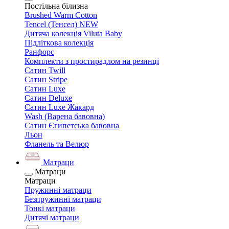
Постільна білизна
Brushed Warm Cotton
Tencel (Тенсел) NEW
Дитяча колекція Viluta Baby
Підліткова колекція
Ранфорс
Комплекти з простирадлом на резинці
Сатин Twill
Сатин Stripe
Сатин Luxe
Сатин Deluxe
Сатин Luxe Жакард
Wash (Варена бавовна)
Сатин Єгипетська бавовна
Льон
Фланель та Велюр
Матраци
Матраци
Матраци
Пружинні матраци
Безпружинні матраци
Тонкі матраци
Дитячі матраци