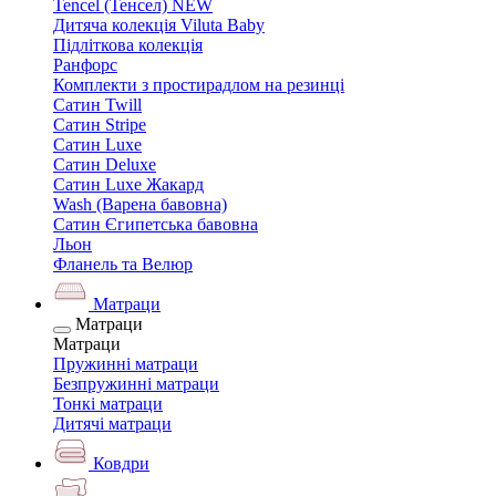
Tencel (Тенсел) NEW
Дитяча колекція Viluta Baby
Підліткова колекція
Ранфорс
Комплекти з простирадлом на резинці
Сатин Twill
Сатин Stripe
Сатин Luxe
Сатин Deluxe
Сатин Luxe Жакард
Wash (Варена бавовна)
Сатин Єгипетська бавовна
Льон
Фланель та Велюр
Матраци
Матраци
Матраци
Пружинні матраци
Безпружинні матраци
Тонкі матраци
Дитячі матраци
Ковдри