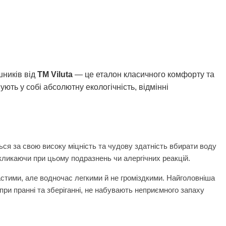
шників від
ТМ Viluta
— це еталон класичного комфорту та
ують у собі абсолютну екологічність, відмінні
ься за свою високу міцність та чудову здатність вбирати воду
викликаючи при цьому подразнень чи алергічних реакцій.
стими, але водночас легкими й не громіздкими. Найголовніша
при пранні та зберіганні, не набувають неприємного запаху