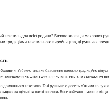
ий текстиль для всієї родини? Базова колекція махрових ру
овими традиціями текстильного виробництва, ці рушники поєдн
ість
 бавовни
. Узбекистанське бавовняне волокно традиційно цінуєт
огу, залишаючи на шкірі відчуття чистоти, тепла та затишку, не 
 домашнього текстилю. Такі рушники є досить м'якими та пухна
 швидше
за щільні та важкі аналоги. Вони займають менше місця 
ання.