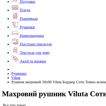
Подушки
Пледи
Покривала
Рушники
Наматрацники
Постільні приладдя
Текстиль для дому
Акції та знижки
Рушники
Viluta
Рушник махровий 50х90 Viluta Бордюр Соти Темно-зелен
Махровий рушник Viluta Соти
Все про товар