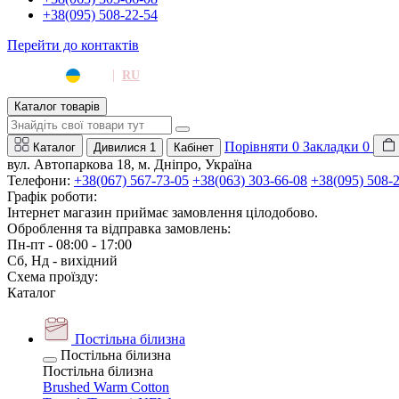
+38(095) 508-22-54
Перейти до контактів
|
UA
RU
Каталог товарів
Порівняти
0
Закладки
0
Каталог
Дивилися
1
Кабінет
вул. Автопаркова 18, м. Дніпро, Україна
Телефони:
+38(067) 567-73-05
+38(063) 303-66-08
+38(095) 508-
Графік роботи:
Інтернет магазин приймає замовлення цілодобово.
Оброблення та відправка замовлень:
Пн-пт - 08:00 - 17:00
Сб, Нд - вихідний
Схема проїзду:
Каталог
Постільна білизна
Постільна білизна
Постільна білизна
Brushed Warm Cotton