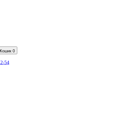
Кошик
0
22-54