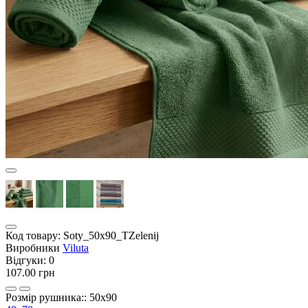
Код товару:
Soty_50х90_TZelenij
Виробники
Viluta
Відгуки:
0
107.00 грн
Розмір рушника:: 50х90