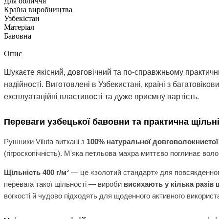
Для обличчя
Країна виробництва
Узбекістан
Матеріал
Бавовна
Опис
Шукаєте якісний, довговічний та по-справжньому практичн
надійності. Виготовлені в Узбекистані, країні з багатовік
експлуатаційні властивості та дуже приємну вартість.
Переваги узбецької бавовни та практична щільн
Рушники Viluta виткані з
100% натуральної довговолокнистої
(гігроскопічність). М'яка петльова махра миттєво поглинає вол
Щільність 400 г/м²
— це «золотий стандарт» для повсякденного
перевага такої щільності — вироби
висихають у кілька разів
вогкості й чудово підходять для щоденного активного використ