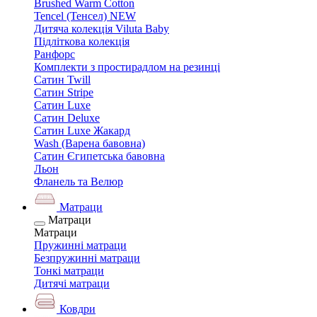
Brushed Warm Cotton
Tencel (Тенсел) NEW
Дитяча колекція Viluta Baby
Підліткова колекція
Ранфорс
Комплекти з простирадлом на резинці
Сатин Twill
Сатин Stripe
Сатин Luxe
Сатин Deluxe
Сатин Luxe Жакард
Wash (Варена бавовна)
Сатин Єгипетська бавовна
Льон
Фланель та Велюр
Матраци
Матраци
Матраци
Пружинні матраци
Безпружинні матраци
Тонкі матраци
Дитячі матраци
Ковдри