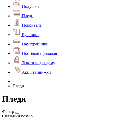
Подушки
Пледи
Покривала
Рушники
Наматрацники
Постільні приладдя
Текстиль для дому
Акції та знижки
Пледи
Пледи
Фільтр
Спальний розмір