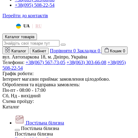
+38(095) 508-22-54
Перейти до контактів
|
UA
RU
Каталог товарів
Порівняти
0
Закладки
0
Каталог
Кабінет
Кошик
0
вул. Автопаркова 18, м. Дніпро, Україна
Телефони:
+38(067) 567-73-05
+38(063) 303-66-08
+38(095)
508-22-54
Графік роботи:
Інтернет магазин приймає замовлення цілодобово.
Оброблення та відправка замовлень:
Пн-пт - 08:00 - 17:00
Сб, Нд - вихідний
Схема проїзду:
Каталог
Постільна білизна
Постільна білизна
Постільна білизна