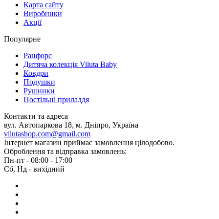
Карта сайту
об'ємними фактурами. Це чудовий подарунок для
Виробники
близьких, який завжди буде актуальним та доречним.
Акції
Оберіть затишок разом із
Viluta
— замовляйте свій новий
Популярне
плед вже сьогодні!
Ранфорс
Дитяча колекція Viluta Baby
Ковдри
Подушки
Рушники
Постільні приладдя
Контакти та адреса
вул. Автопаркова 18, м. Дніпро, Україна
vilutashop.com@gmail.com
Інтернет магазин приймає замовлення цілодобово.
Оброблення та відправка замовлень:
Пн-пт - 08:00 - 17:00
Сб, Нд - вихідний