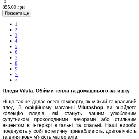
0
855.00 грн
Показати ще
1
2
3
4
5
6
7
8
9
>
>|
Пледи Viluta: Обійми тепла та домашнього затишку
Ніщо так не додає оселі комфорту, як м'який та красивий
плед. В офіційному магазині
Vilutashop
ви знайдете
колекцію пледів, які стануть вашим улюбленим
супутником прохолодними вечорами або стильним
акцентом в інтер'єрі вітальні та спальні. Наші вироби
поєднують у собі естетичну привабливість, довговічність
та виняткову м'якість матеріалів.