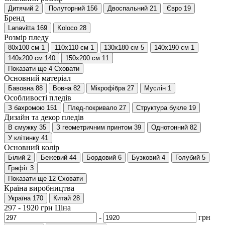
Дитячий
2
Полуторний
156
Двоспальний
21
Євро
19
Бренд
Lanavitta
169
Koloco
28
Розмір пледу
80х100 см
1
110х110 см
1
130х180 см
5
140х190 см
1
140х200 см
140
150х200 см
11
Показати ще 4
Сховати
Основний матеріал
Бавовна
88
Вовна
82
Мікрофібра
27
Муслін
1
Особливості пледів
З бахромою
151
Плед-покривало
27
Структура букле
19
Дизайн та декор пледів
В смужку
35
З геометричним принтом
39
Однотонний
82
У клітинку
41
Основний колір
Білий
2
Бежевий
44
Бордовий
6
Бузковий
4
Голубий
5
Графіт
3
Показати ще 12
Сховати
Країна виробництва
Україна
170
Китай
28
297
-
1920
грн
Ціна
-
грн