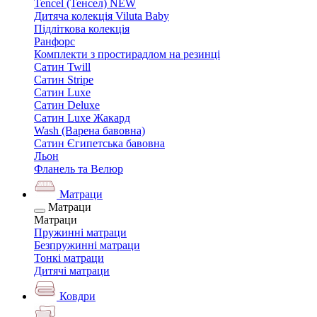
Tencel (Тенсел) NEW
Дитяча колекція Viluta Baby
Підліткова колекція
Ранфорс
Комплекти з простирадлом на резинці
Сатин Twill
Сатин Stripe
Сатин Luxe
Сатин Deluxe
Сатин Luxe Жакард
Wash (Варена бавовна)
Сатин Єгипетська бавовна
Льон
Фланель та Велюр
Матраци
Матраци
Матраци
Пружинні матраци
Безпружинні матраци
Тонкі матраци
Дитячі матраци
Ковдри