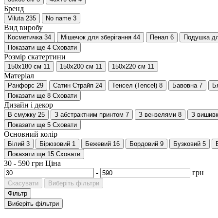
Бренд
Viluta
235
No name
3
Вид виробу
Косметичка
34
Мішечок для зберігання
44
Пенал
6
Подушка дл
Показати ще 4
Сховати
Розмір скатертини
150х180 см
11
150х200 см
11
150х220 см
11
Матеріал
Ранфорс
29
Сатин Страйп
24
Тенсел (Tencel)
8
Бавовна
7
Б
Показати ще 8
Сховати
Дизайн і декор
В смужку
25
З абстрактним принтом
7
З вензелями
8
З вишив
Показати ще 5
Сховати
Основний колір
Білий
3
Бірюзовий
1
Бежевий
16
Бордовий
9
Бузковий
5
Показати ще 15
Сховати
30
-
590
грн
Ціна
-
грн
Скасувати
Виберіть фільтри
Фільтр
Виберіть фільтри