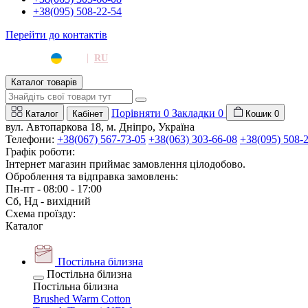
+38(095) 508-22-54
Перейти до контактів
|
UA
RU
Каталог товарів
Порівняти
0
Закладки
0
Каталог
Кабінет
Кошик
0
вул. Автопаркова 18, м. Дніпро, Україна
Телефони:
+38(067) 567-73-05
+38(063) 303-66-08
+38(095) 508-
Графік роботи:
Інтернет магазин приймає замовлення цілодобово.
Оброблення та відправка замовлень:
Пн-пт - 08:00 - 17:00
Сб, Нд - вихідний
Схема проїзду:
Каталог
Постільна білизна
Постільна білизна
Постільна білизна
Brushed Warm Cotton