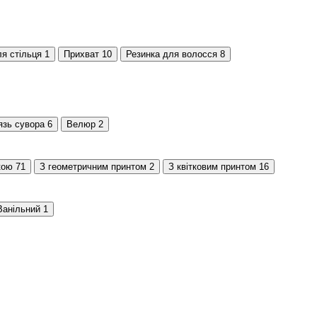
я стільця
1
Прихват
10
Резинка для волосся
8
язь сувора
6
Велюр
2
кою
71
З геометричним принтом
2
З квітковим принтом
16
Ванільний
1