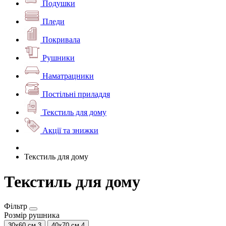
Подушки
Пледи
Покривала
Рушники
Наматрацники
Постільні приладдя
Текстиль для дому
Акції та знижки
Текстиль для дому
Текстиль для дому
Фільтр
Розмір рушника
30х60 см
3
40х70 см
4