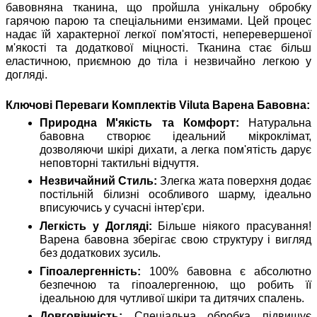
бавовняна тканина, що пройшла унікальну обробку
гарячою парою та спеціальними ензимами. Цей процес
надає їй характерної легкої пом'ятості, неперевершеної
м'якості та додаткової міцності. Тканина стає більш
еластичною, приємною до тіла і незвичайно легкою у
догляді.
Ключові Переваги Комплектів Viluta Варена Бавовна:
Природна М'якість та Комфорт:
Натуральна
бавовна створює ідеальний мікроклімат,
дозволяючи шкірі дихати, а легка пом'ятість дарує
неповторні тактильні відчуття.
Незвичайний Стиль:
Злегка жата поверхня додає
постільній білизні особливого шарму, ідеально
вписуючись у сучасні інтер'єри.
Легкість у Догляді:
Більше ніякого прасування!
Варена бавовна зберігає свою структуру і вигляд
без додаткових зусиль.
Гіпоалергенність:
100% бавовна є абсолютно
безпечною та гіпоалергенною, що робить її
ідеальною для чутливої шкіри та дитячих спалень.
Довговічність:
Спеціальна обробка підвищує