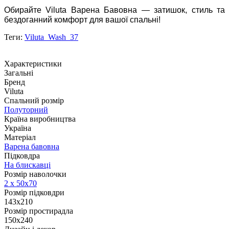
Обирайте Viluta Варена Бавовна — затишок, стиль та
бездоганний комфорт для вашої спальні!
Теги:
Viluta_Wash_37
Характеристики
Загальні
Бренд
Viluta
Спальний розмір
Полуторний
Країна виробництва
Україна
Матеріал
Варена бавовна
Підковдра
На блискавці
Розмір наволочки
2 х 50х70
Розмір підковдри
143x210
Розмір простирадла
150х240