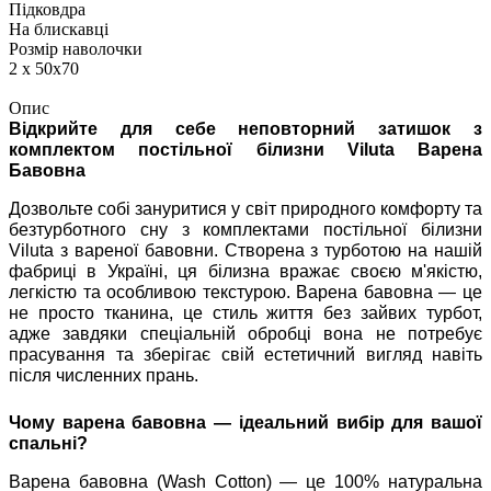
Підковдра
На блискавці
Розмір наволочки
2 х 50х70
Опис
Відкрийте для себе неповторний затишок з
комплектом постільної білизни Viluta Варена
Бавовна
Дозвольте собі зануритися у світ природного комфорту та
безтурботного сну з комплектами постільної білизни
Viluta з вареної бавовни. Створена з турботою на нашій
фабриці в Україні, ця білизна вражає своєю м'якістю,
легкістю та особливою текстурою. Варена бавовна — це
не просто тканина, це стиль життя без зайвих турбот,
адже завдяки спеціальній обробці вона не потребує
прасування та зберігає свій естетичний вигляд навіть
після численних прань.
Чому варена бавовна — ідеальний вибір для вашої
спальні?
Варена бавовна (Wash Cotton) — це 100% натуральна