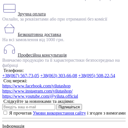
Зручна оплата
Онлайн, за реквізитами або при отриманні без комісії
Безкоштовна доставка
На всі замовлення від 1000 грн.
Професійна консультація
Вивчаємо продукцію та її характеристики безпосередньо на
фабриці
Телефони:
+38(067) 567-73-05
+38(063) 303-66-08
+38(095) 508-22-54
Соц мережі:
https://www.facebook.com/vilutashop
https://www.instagram.com/vilutashop/
https://www.youtube.com/@viluta.official
Слідкуйте за новинками та акціями:
Підпишіться
Я прочитав
Умови використання сайту
і згоден з вимогами
Інформація