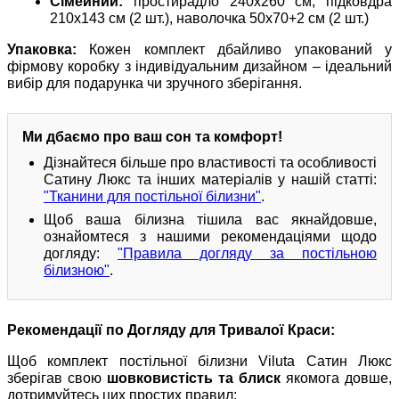
Сімейний:
простирадло 240x260 см, підковдра
210x143 см (2 шт.), наволочка 50x70+2 см (2 шт.)
Упаковка:
Кожен комплект дбайливо упакований у
фірмову коробку з індивідуальним дизайном – ідеальний
вибір для подарунка чи зручного зберігання.
Ми дбаємо про ваш сон та комфорт!
Дізнайтеся більше про властивості та особливості
Сатину Люкс та інших матеріалів у нашій статті:
"Тканини для постільної білизни"
.
Щоб ваша білизна тішила вас якнайдовше,
ознайомтеся з нашими рекомендаціями щодо
догляду:
"Правила догляду за постільною
білизною"
.
Рекомендації по Догляду для Тривалої Краси:
Щоб комплект постільної білизни Viluta Сатин Люкс
зберігав свою
шовковистість та блиск
якомога довше,
дотримуйтесь цих простих правил: