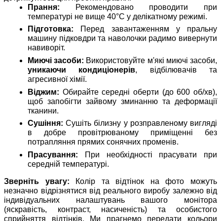
Прання:
Рекомендовано проводити при
температурі не вище 40°C у делікатному режимі.
Підготовка:
Перед завантаженням у пральну
машину підковдри та наволочки радимо вивернути
навиворіт.
Миючі засоби:
Використовуйте м'які миючі засоби,
уникаючи кондиціонерів
, відбілювачів та
агресивної хімії.
Віджим:
Обирайте середні оберти (до 600 об/хв),
щоб запобігти зайвому зминанню та деформації
тканини.
Сушіння:
Сушіть білизну у розправленому вигляді
в добре провітрюваному приміщенні без
потрапляння прямих сонячних променів.
Прасування:
При необхідності прасувати при
середній температурі.
Зверніть увагу:
Колір та відтінок на фото можуть
незначно відрізнятися від реального виробу залежно від
індивідуальних налаштувань вашого монітора
(яскравість, контраст, насиченість) та особистого
сприйняття відтінків. Ми прагнемо передати кольори