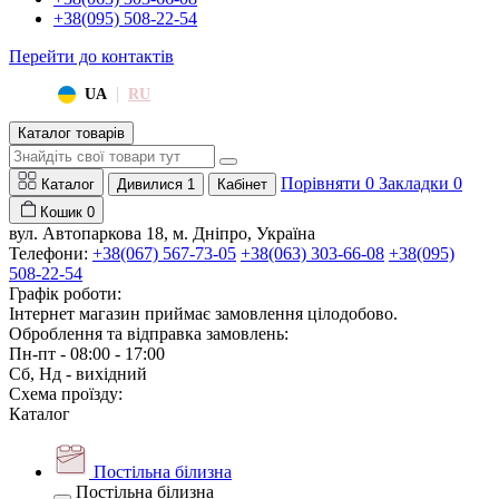
+38(095) 508-22-54
Перейти до контактів
|
UA
RU
Каталог товарів
Порівняти
0
Закладки
0
Каталог
Дивилися
1
Кабінет
Кошик
0
вул. Автопаркова 18, м. Дніпро, Україна
Телефони:
+38(067) 567-73-05
+38(063) 303-66-08
+38(095)
508-22-54
Графік роботи:
Інтернет магазин приймає замовлення цілодобово.
Оброблення та відправка замовлень:
Пн-пт - 08:00 - 17:00
Сб, Нд - вихідний
Схема проїзду:
Каталог
Постільна білизна
Постільна білизна