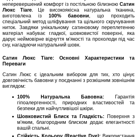
неперевершений комфорт із постільною білизною
Сатин
Люкс Tiare
. Це високоякісна натуральна тканина,
виготовлена із
100% бавовни
, що проходить
спеціальний метод шліфування та щільного скручування
ниток. Завдяки унікальному сатиновому переплетенню
матеріал набуває гладкої, шовковистої поверхні, яка
дарує неймовірне відчуття м'якості та прохолоди під час
сну, нагадуючи натуральний шовк.
Сатин Люкс Tiare: Основні Характеристики та
Переваги
Сатин Люкс є ідеальним вибором для тих, хто цінує
довговічність бавовни у поєднанні з розкішним зовнішнім
виглядом:
100% Натуральна Бавовна:
Гарантія
гіпоалергенності, природних властивостей та
безпеки для найчутливішої шкіри.
Шовковистий Блиск та Гладкість:
Поверхня з
м'яким, благородним блиском додає елегантності
вашій спальні.
Стійкість Кольору (Reactive Dye):
Використання