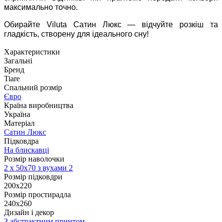
максимально точно.
Обирайте Viluta Сатин Люкс — відчуйте розкіш та
гладкість, створену для ідеального сну!
Характеристики
Загальні
Бренд
Tiare
Спальний розмір
Євро
Країна виробництва
Україна
Матеріал
Сатин Люкс
Підковдра
На блискавці
Розмір наволочки
2 х
50х70 з вухами 2
Розмір підковдри
200х220
Розмір простирадла
240х260
Дизайн і декор
З абстрактним принтом