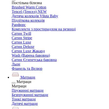
Постільна білизна
Brushed Warm Cotton
Tencel (Тенсел) NEW
Дитяча колекція Viluta Baby
Підліткова колекція
Ранфорс
Комплекти з простирадлом на резинці
Сатин Twill
Сатин Stripe
Сатин Luxe
Сатин Deluxe
Сатин Luxe Жакард
Wash (Варена бавовна)
Сатин Єгипетська бавовна
Льон
Фланель та Велюр
Матраци
Матраци
Матраци
Пружинні матраци
Безпружинні матраци
Тонкі матраци
Дитячі матраци