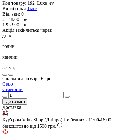
Код товару:
192_Luxe_ev
Виробники
Tiare
Відгуки:
0
2 148.00 грн
1 933.00 грн
Акція закінчиться через:
днів
:
годин
:
хвилин
:
секунд
Спальний розмір:: Євро
Євро
Сімейний
До кошика
Доставка
Кур'єром VilutaShop (Дніпро)
По буднях з 11:00-16:00
безкоштовно від 1500 грн.