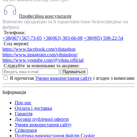
Професійна консультація
Вивчаємо продукцію та її характеристики безпосередньо на
фабриці
Телефони:
+38(067) 567-73-05
+38(063) 303-66-08
+38(095) 508-22-54
Соц мережі:
https://www.facebook.com/vilutashop
https://www.instagram.com/vilutashop/
https://www.youtube.com/@viluta.official
Слідкуйте за новинками та акціями:
Підпишіться
Я прочитав
Умови використання сайту
і згоден з вимогами
Інформація
Про нас
Оплата і доставка
Гарантія
Договір публічної оферти
Умови використання сайту
Співпраця
Політика використання файлів Cookie