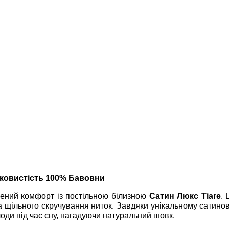
вковистість 100% Бавовни
шений комфорт із постільною білизною
Сатин Люкс Tiare
. 
а щільного скручування ниток. Завдяки унікальному сатино
лоди під час сну, нагадуючи натуральний шовк.