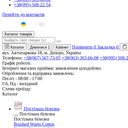
+38(095) 508-22-54
Перейти до контактів
|
UA
RU
Каталог товарів
Порівняти
0
Закладки
0
Каталог
Дивилися
1
Кабінет
вул. Автопаркова 18, м. Дніпро, Україна
Телефони:
+38(067) 567-73-05
+38(063) 303-66-08
+38(095) 508-
Графік роботи:
Інтернет магазин приймає замовлення цілодобово.
Оброблення та відправка замовлень:
Пн-пт - 08:00 - 17:00
Сб, Нд - вихідний
Схема проїзду:
Каталог
Постільна білизна
Постільна білизна
Постільна білизна
Brushed Warm Cotton