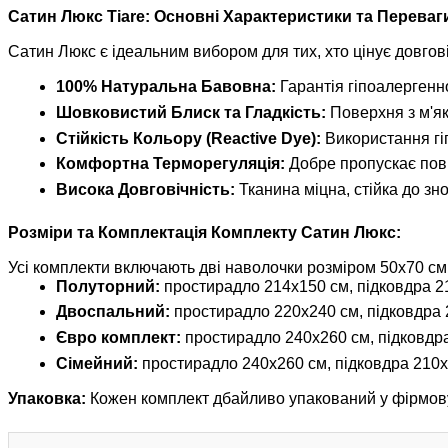
Сатин Люкс Tiare: Основні Характеристики та Переваг
Сатин Люкс є ідеальним вибором для тих, хто цінує довгов
100% Натуральна Бавовна:
Гарантія гіпоалергенн
Шовковистий Блиск та Гладкість:
Поверхня з м'як
Стійкість Кольору (Reactive Dye):
Використання гі
Комфортна Терморегуляція:
Добре пропускає пові
Висока Довговічність:
Тканина міцна, стійка до зно
Розміри та Комплектація Комплекту Сатин Люкс:
Усі комплекти включають дві наволочки розміром 50x70 см 
Полуторний:
простирадло 214x150 см, підковдра 21
Двоспальний:
простирадло 220x240 см, підковдра 2
Євро комплект:
простирадло 240x260 см, підковдра
Сімейний:
простирадло 240x260 см, підковдра 210x14
Упаковка:
Кожен комплект дбайливо упакований у фірмову 