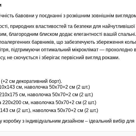
и
ічність бавовни у поєднанні з розкішним зовнішнім виглядом
ості, природних властивостей та безпеки для найчутливішої 
им, благородним блиском додає елегантності вашій спальні
поалергенних барвників, що забезпечують збереження кольо
тря, підтримуючи оптимальний мікроклімат — прохолодно вл
су, не скочується і зберігає первісний вигляд роками.
(+2 см декоративний борт).
0x143 см, наволочка 50x70+2 см (2 шт.)
10x175 см, наволочка 50x70+2 см (2 шт.)
 220x200 см, наволочка 50x70+2 см (2 шт.)
3 см (2 шт.), наволочка 50x70+2 см (2 шт.)
коробку з індивідуальним дизайном – ідеальний вибір для 