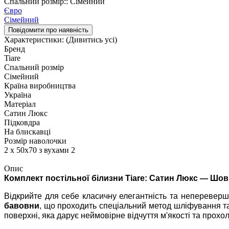
Спальний розмір:: Сімейний
Євро
Сімейний
Повідомити про наявність
Характеристики:
(Дивитись усі)
Бренд
Tiare
Спальний розмір
Сімейний
Країна виробництва
Україна
Матеріал
Сатин Люкс
Підковдра
На блискавці
Розмір наволочки
2 х 50х70 з вухами 2
Опис
Комплект постільної білизни Tiare: Сатин Люкс — Шо
Відкрийте для себе класичну елегантність та неперевер
бавовни
, що проходить спеціальний метод шліфування т
поверхні, яка дарує неймовірне відчуття м'якості та прохо