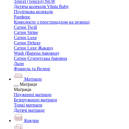
Tencel (Тенсел) NEW
Дитяча колекція Viluta Baby
Підліткова колекція
Ранфорс
Комплекти з простирадлом на резинці
Сатин Twill
Сатин Stripe
Сатин Luxe
Сатин Deluxe
Сатин Luxe Жакард
Wash (Варена бавовна)
Сатин Єгипетська бавовна
Льон
Фланель та Велюр
Матраци
Матраци
Матраци
Пружинні матраци
Безпружинні матраци
Тонкі матраци
Дитячі матраци
Ковдри