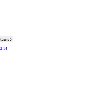
Кошик
0
22-54