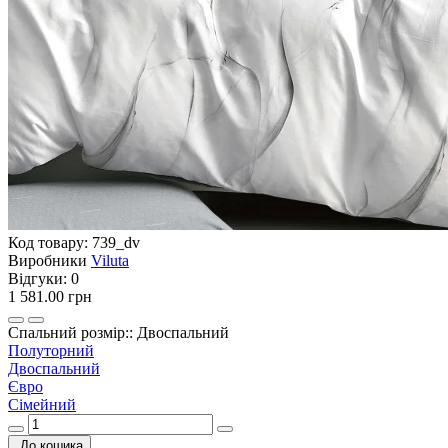
Код товару:
739_dv
Виробники
Viluta
Відгуки:
0
1 581.00 грн
Спальний розмір:: Двоспальний
Полуторний
Двоспальний
Євро
Сімейний
До кошика