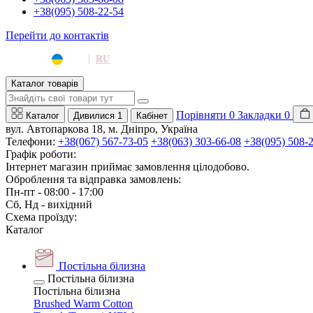
+38(095) 508-22-54
Перейти до контактів
|
UA
RU
Каталог товарів
Порівняти
0
Закладки
0
Каталог
Дивилися
1
Кабінет
вул. Автопаркова 18, м. Дніпро, Україна
Телефони:
+38(067) 567-73-05
+38(063) 303-66-08
+38(095) 508-
Графік роботи:
Інтернет магазин приймає замовлення цілодобово.
Оброблення та відправка замовлень:
Пн-пт - 08:00 - 17:00
Сб, Нд - вихідний
Схема проїзду:
Каталог
Постільна білизна
Постільна білизна
Постільна білизна
Brushed Warm Cotton