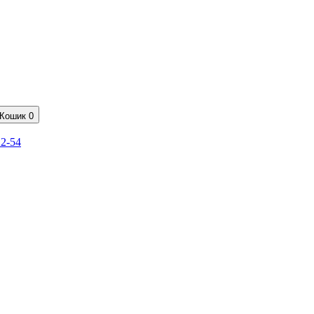
Кошик
0
22-54