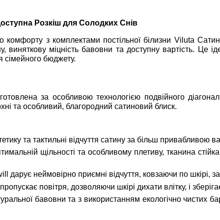
 Доступна Розкіш для Солодких Снів
 комфорту з комплектами постільної білизни Viluta Сатин 
у, виняткову міцність бавовни та доступну вартість. Це і
я сімейного бюджету.
иготовлена за особливою технологією подвійного діагона
хні та особливий, благородний сатиновий блиск.
тику та тактильні відчуття сатину за більш привабливою вар
имальній щільності та особливому плетиву, тканина стійка
ill дарує неймовірно приємні відчуття, ковзаючи по шкірі, 
ропускає повітря, дозволяючи шкірі дихати влітку, і зберіга
уральної бавовни та з використанням екологічно чистих бар