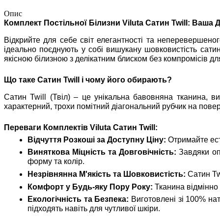
Опис
Комплект Постільної Білизни Viluta Сатин Twill: Ваша
Відкрийте для себе світ елегантності та неперевершеного
ідеально поєднують у собі вишукану шовковистість сатин
якісною білизною з делікатним блиском без компромісів дл
Що таке Сатин Twill і чому його обирають?
Сатин Twill (Твіл) – це унікальна бавовняна тканина, в
характерний, трохи помітний діагональний рубчик на повер
Переваги Комплектів Viluta Сатин Twill:
Відчуття Розкоші за Доступну Ціну:
Отримайте есте
Виняткова Міцність та Довговічність:
Завдяки опт
форму та колір.
Незрівнянна М'якість та Шовковистість:
Сатин Tw
Комфорт у Будь-яку Пору Року:
Тканина відмінно п
Екологічність та Безпека:
Виготовлені зі 100% нат
підходять навіть для чутливої шкіри.