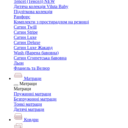
Tencel (Тенсел) NEW
Дитяча колекція Viluta Baby
Підліткова колекція
Ранфорс
Комплекти з простирадлом на резинці
Сатин Twill
Сатин Stripe
Сатин Luxe
Сатин Deluxe
Сатин Luxe Жакард
Wash (Варена бавовна)
Сатин Єгипетська бавовна
Льон
Фланель та Велюр
Матраци
Матраци
Матраци
Пружинні матраци
Безпружинні матраци
Тонкі матраци
Дитячі матраци
Ковдри