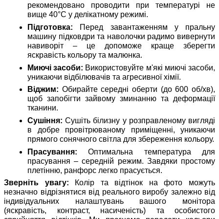
рекомендовано проводити при температурі не
вище 40°C у делікатному режимі.
Підготовка:
Перед завантаженням у пральну
машину підковдри та наволочки радимо вивернути
навиворіт – це допоможе краще зберегти
яскравість кольору та малюнка.
Миючі засоби:
Використовуйте м'які миючі засоби,
уникаючи відбілювачів та агресивної хімії.
Віджим:
Обирайте середні оберти (до 600 об/хв),
щоб запобігти зайвому зминанню та деформації
тканини.
Сушіння:
Сушіть білизну у розправленому вигляді
в добре провітрюваному приміщенні, уникаючи
прямого сонячного світла для збереження кольору.
Прасування:
Оптимальна температура для
прасування – середній режим. Завдяки простому
плетінню, ранфорс легко прасується.
Зверніть увагу:
Колір та відтінок на фото можуть
незначно відрізнятися від реального виробу залежно від
індивідуальних налаштувань вашого монітора
(яскравість, контраст, насиченість) та особистого