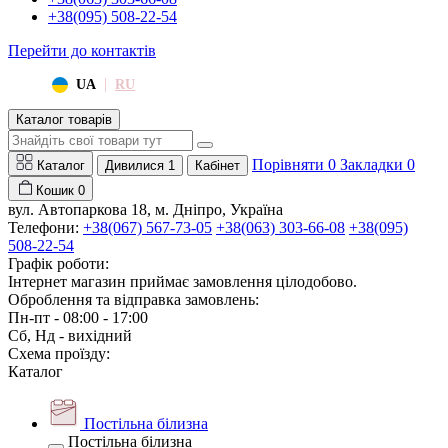
+38(095) 508-22-54
Перейти до контактів
|
UA
RU
Каталог товарів
Порівняти
0
Закладки
0
Каталог
Дивилися
1
Кабінет
Кошик
0
вул. Автопаркова 18, м. Дніпро, Україна
Телефони:
+38(067) 567-73-05
+38(063) 303-66-08
+38(095)
508-22-54
Графік роботи:
Інтернет магазин приймає замовлення цілодобово.
Оброблення та відправка замовлень:
Пн-пт - 08:00 - 17:00
Сб, Нд - вихідний
Схема проїзду:
Каталог
Постільна білизна
Постільна білизна