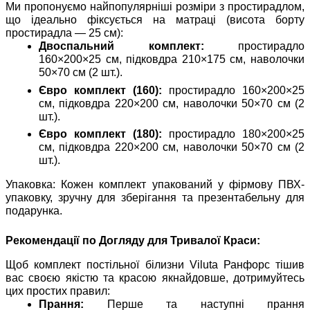
Ми пропонуємо найпопулярніші розміри з простирадлом,
що ідеально фіксується на матраці (висота борту
простирадла — 25 см):
Двоспальний комплект:
простирадло
160×200×25 см, підковдра 210×175 см, наволочки
50×70 см (2 шт.).
Євро комплект (160):
простирадло 160×200×25
см, підковдра 220×200 см, наволочки 50×70 см (2
шт.).
Євро комплект (180):
простирадло 180×200×25
см, підковдра 220×200 см, наволочки 50×70 см (2
шт.).
Упаковка: Кожен комплект упакований у фірмову ПВХ-
упаковку, зручну для зберігання та презентабельну для
подарунка.
Рекомендації по Догляду для Тривалої Краси:
Щоб комплект постільної білизни Viluta Ранфорс тішив
вас своєю якістю та красою якнайдовше, дотримуйтесь
цих простих правил:
Прання:
Перше та наступні прання