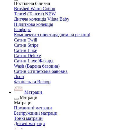
Постільна білизна
Brushed Warm Cotton
Tencel (Тенсел) NEW
Дитяча колекція Viluta Baby
Підліткова колекція
Ранфорс
Комплекти з простирадлом на резинці
Сатин Twill
Сатин Stripe
Сатин Luxe
Сатин Deluxe
Сатин Luxe Жакард
Wash (Варена бавовна)
Сатин Єгипетська бавовна
Льон
Фланель та Велюр
Матраци
Матраци
Матраци
Пружинні матраци
Безпружинні матраци
Тонкі матраци
Дитячі матраци