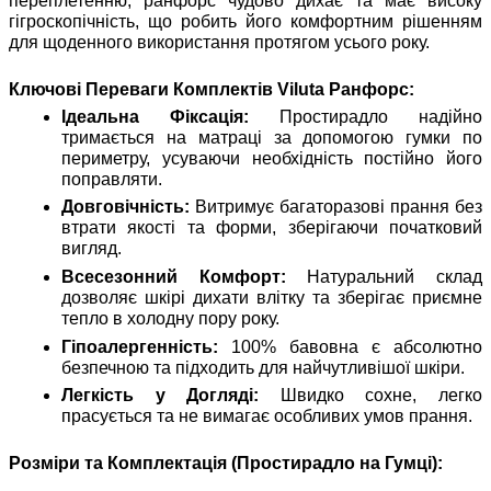
переплетенню, ранфорс чудово дихає та має високу
гігроскопічність, що робить його комфортним рішенням
для щоденного використання протягом усього року.
Ключові Переваги Комплектів Viluta Ранфорс:
Ідеальна Фіксація:
Простирадло надійно
тримається на матраці за допомогою гумки по
периметру, усуваючи необхідність постійно його
поправляти.
Довговічність:
Витримує багаторазові прання без
втрати якості та форми, зберігаючи початковий
вигляд.
Всесезонний Комфорт:
Натуральний склад
дозволяє шкірі дихати влітку та зберігає приємне
тепло в холодну пору року.
Гіпоалергенність:
100% бавовна є абсолютно
безпечною та підходить для найчутливішої шкіри.
Легкість у Догляді:
Швидко сохне, легко
прасується та не вимагає особливих умов прання.
Розміри та Комплектація (Простирадло на Гумці):