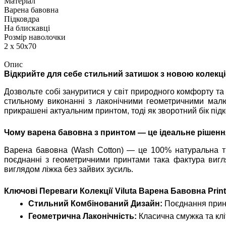
Матеріал
Варена бавовна
Підковдра
На блискавці
Розмір наволочки
2 х 50х70
Опис
Відкрийте для себе стильний затишок з новою колекці
Дозвольте собі зануритися у світ природного комфорту та
стильному виконанні з лаконічними геометричними малю
прикрашені актуальним принтом, тоді як зворотний бік пі
Чому варена бавовна з принтом — це ідеальне рішен
Варена бавовна (Wash Cotton) — це 100% натуральна тка
поєднанні з геометричними принтами така фактура вигл
виглядом ліжка без зайвих зусиль.
Ключові Переваги Колекції Viluta Варена Бавовна Print
Стильний Комбінований Дизайн:
Поєднання принто
Геометрична Лаконічність:
Класична смужка та клі