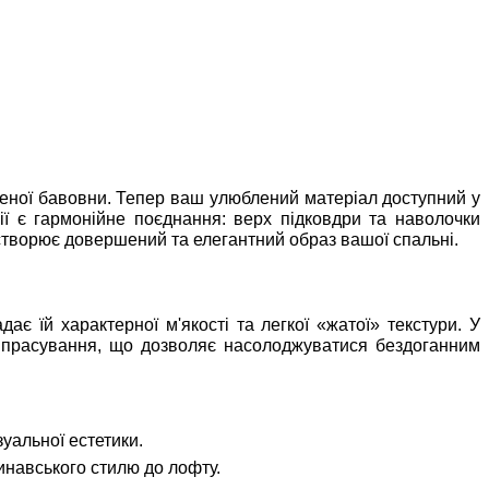
ареної бавовни. Тепер ваш улюблений матеріал доступний у
ї є гармонійне поєднання: верх підковдри та наволочки
 створює довершений та елегантний образ вашої спальні.
 їй характерної м'якості та легкої «жатої» текстури. У
є прасування, що дозволяє насолоджуватися бездоганним
уальної естетики.
инавського стилю до лофту.