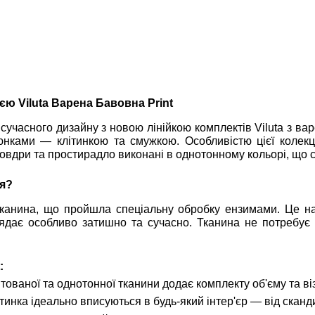
єю Viluta Варена Бавовна Print
 сучасного дизайну з новою лінійкою комплектів Viluta з в
нками — клітинкою та смужкою. Особливістю цієї колекці
дковдри та простирадло виконані в однотонному кольорі, що
ня?
нина, що пройшла спеціальну обробку ензимами. Це надає
ядає особливо затишно та сучасно. Тканина не потребу
:
ваної та однотонної тканини додає комплекту об'єму та віз
тинка ідеально вписуються в будь-який інтер'єр — від сканд