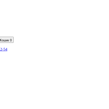
Кошик
0
22-54