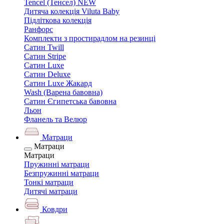
Tencel (Тенсел) NEW
Дитяча колекція Viluta Baby
Підліткова колекція
Ранфорс
Комплекти з простирадлом на резинці
Сатин Twill
Сатин Stripe
Сатин Luxe
Сатин Deluxe
Сатин Luxe Жакард
Wash (Варена бавовна)
Сатин Єгипетська бавовна
Льон
Фланель та Велюр
Матраци
Матраци
Матраци
Пружинні матраци
Безпружинні матраци
Тонкі матраци
Дитячі матраци
Ковдри