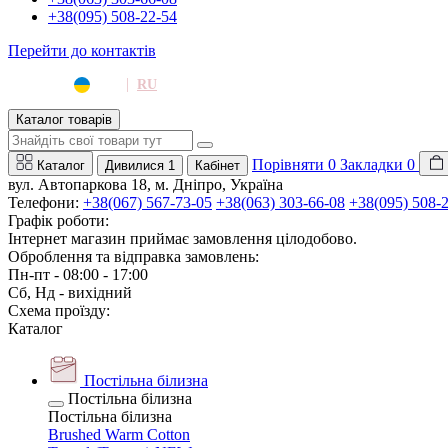
+38(095) 508-22-54
Перейти до контактів
|
UA
RU
Каталог товарів
Порівняти
0
Закладки
0
Каталог
Дивилися
1
Кабінет
вул. Автопаркова 18, м. Дніпро, Україна
Телефони:
+38(067) 567-73-05
+38(063) 303-66-08
+38(095) 508-
Графік роботи:
Інтернет магазин приймає замовлення цілодобово.
Оброблення та відправка замовлень:
Пн-пт - 08:00 - 17:00
Сб, Нд - вихідний
Схема проїзду:
Каталог
Постільна білизна
Постільна білизна
Постільна білизна
Brushed Warm Cotton