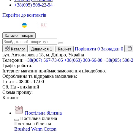
+38(095) 508-22-54
Перейти до контактів
|
UA
RU
Каталог товарів
Порівняти
0
Закладки
0
Каталог
Дивилися
1
Кабінет
вул. Автопаркова 18, м. Дніпро, Україна
Телефони:
+38(067) 567-73-05
+38(063) 303-66-08
+38(095) 508-
Графік роботи:
Інтернет магазин приймає замовлення цілодобово.
Оброблення та відправка замовлень:
Пн-пт - 08:00 - 17:00
Сб, Нд - вихідний
Схема проїзду:
Каталог
Постільна білизна
Постільна білизна
Постільна білизна
Brushed Warm Cotton