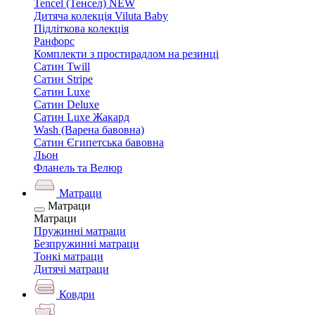
Tencel (Тенсел) NEW
Дитяча колекція Viluta Baby
Підліткова колекція
Ранфорс
Комплекти з простирадлом на резинці
Сатин Twill
Сатин Stripe
Сатин Luxe
Сатин Deluxe
Сатин Luxe Жакард
Wash (Варена бавовна)
Сатин Єгипетська бавовна
Льон
Фланель та Велюр
Матраци
Матраци
Матраци
Пружинні матраци
Безпружинні матраци
Тонкі матраци
Дитячі матраци
Ковдри