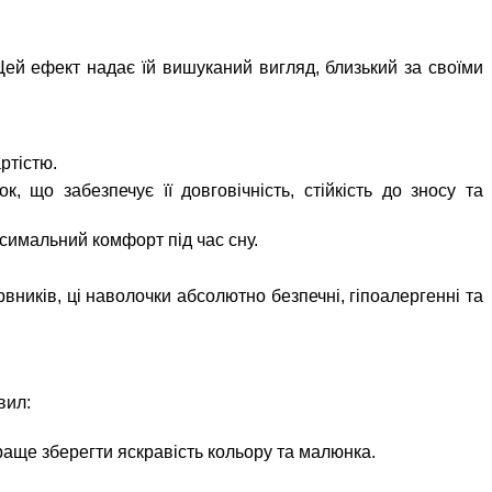
 Цей ефект надає їй вишуканий вигляд, близький за своїми
ртістю.
 що забезпечує її довговічність, стійкість до зносу та
симальний комфорт під час сну.
вників, ці наволочки абсолютно безпечні, гіпоалергенні та
вил:
ще зберегти яскравість кольору та малюнка.