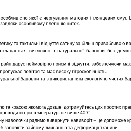
 особливістю якої є чергування матових і глянцевих смуг.
 завдяки особливому плетінню ниток.
тику та тактильні відчуття сатину за більш привабливою ва
кладається виключно з натуральної бавовни без домішок,
райп дарує неймовірно приємні відчуття, забезпечуючи мак
ропускає повітря та має високу гігроскопічність.
уральної бавовни та з використанням екологічно чистих бар
тю та красою якомога довше, дотримуйтесь цих простих пра
проводити при температурі не вище 40°C.
 наволочки радимо вивернути навиворіт – це допоможе кра
об запобігти зайвому зминанню та деформації тканини.