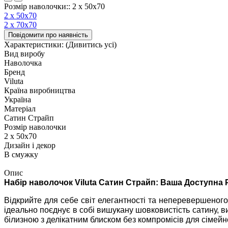
Розмір наволочки:: 2 х 50х70
2 х 50х70
2 х 70х70
Повідомити про наявність
Характеристики:
(Дивитись усі)
Вид виробу
Наволочка
Бренд
Viluta
Країна виробництва
Україна
Матеріал
Сатин Страйп
Розмір наволочки
2 х 50х70
Дизайн і декор
В смужку
Опис
Набір наволочок Viluta Сатин Страйп: Ваша Доступна 
Відкрийте для себе світ елегантності та неперевершеного
ідеально поєднує в собі вишукану шовковистість сатину, в
білизною з делікатним блиском без компромісів для сімейн