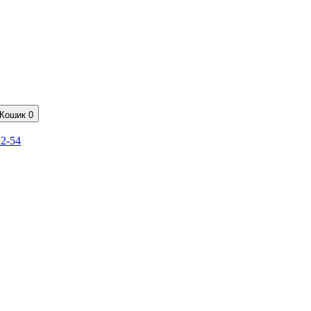
Кошик
0
22-54