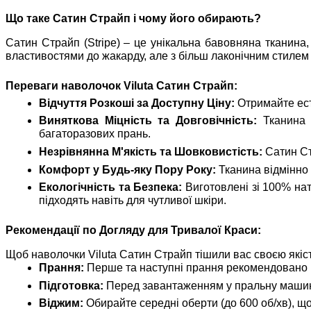
Що таке Сатин Страйп і чому його обирають?
Сатин Страйп (Stripe) – це унікальна бавовняна тканина,
властивостями до жакарду, але з більш лаконічним стилем
Переваги наволочок Viluta Сатин Страйп:
Відчуття Розкоші за Доступну Ціну:
Отримайте есте
Виняткова Міцність та Довговічність:
Тканина с
багаторазових прань.
Незрівнянна М'якість та Шовковистість:
Сатин Ст
Комфорт у Будь-яку Пору Року:
Тканина відмінно п
Екологічність та Безпека:
Виготовлені зі 100% нат
підходять навіть для чутливої шкіри.
Рекомендації по Догляду для Тривалої Краси:
Щоб наволочки Viluta Сатин Страйп тішили вас своєю якіс
Прання:
Перше та наступні прання рекомендовано 
Підготовка:
Перед завантаженням у пральну машину
Віджим:
Обирайте середні оберти (до 600 об/хв), щ