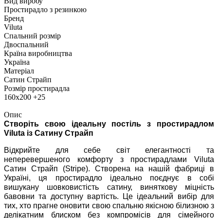
Вид виробу
Простирадло з резинкою
Бренд
Viluta
Спальний розмір
Двоспальний
Країна виробництва
Україна
Матеріал
Сатин Страйп
Розмір простирадла
160х200 +25
Опис
Створіть свою ідеальну постіль з простирадлом
Viluta із Сатину Страйп
Відкрийте для себе світ елегантності та
неперевершеного комфорту з простирадлами Viluta
Сатин Страйп (Stripe). Створена на нашій фабриці в
Україні, ця простирадло ідеально поєднує в собі
вишукану шовковистість сатину, виняткову міцність
бавовни та доступну вартість. Це ідеальний вибір для
тих, хто прагне оновити свою спальню якісною білизною з
делікатним блиском без компромісів для сімейного