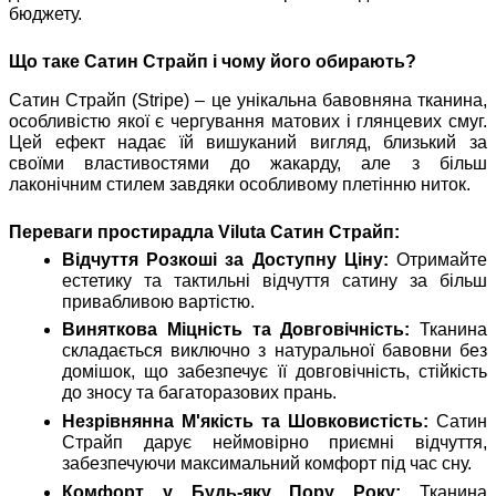
бюджету.
Що таке Сатин Страйп і чому його обирають?
Сатин Страйп (Stripe) – це унікальна бавовняна тканина,
особливістю якої є чергування матових і глянцевих смуг.
Цей ефект надає їй вишуканий вигляд, близький за
своїми властивостями до жакарду, але з більш
лаконічним стилем завдяки особливому плетінню ниток.
Переваги простирадла Viluta Сатин Страйп:
Відчуття Розкоші за Доступну Ціну:
Отримайте
естетику та тактильні відчуття сатину за більш
привабливою вартістю.
Виняткова Міцність та Довговічність:
Тканина
складається виключно з натуральної бавовни без
домішок, що забезпечує її довговічність, стійкість
до зносу та багаторазових прань.
Незрівнянна М'якість та Шовковистість:
Сатин
Страйп дарує неймовірно приємні відчуття,
забезпечуючи максимальний комфорт під час сну.
Комфорт у Будь-яку Пору Року:
Тканина