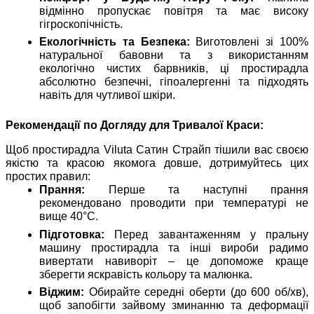
відмінно пропускає повітря та має високу
гігроскопічність.
Екологічність та Безпека:
Виготовлені зі 100%
натуральної бавовни та з використанням
екологічно чистих барвників, ці простирадла
абсолютно безпечні, гіпоалергенні та підходять
навіть для чутливої шкіри.
Рекомендації по Догляду для Тривалої Краси:
Щоб простирадла Viluta Сатин Страйп тішили вас своєю
якістю та красою якомога довше, дотримуйтесь цих
простих правил:
Прання:
Перше та наступні прання
рекомендовано проводити при температурі не
вище 40°C.
Підготовка:
Перед завантаженням у пральну
машину простирадла та інші вироби радимо
вивертати навиворіт – це допоможе краще
зберегти яскравість кольору та малюнка.
Віджим:
Обирайте середні оберти (до 600 об/хв),
щоб запобігти зайвому зминанню та деформації