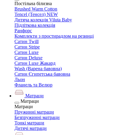
Постільна білизна
Brushed Warm Cotton
Tencel (Тенсел) NEW
Дитяча колекція Viluta Baby
Підліткова колекція
Ранфорс
Комплекти з простирадлом на резинці
Сатин Twill
Сатин Stripe
Сатин Luxe
Сатин Deluxe
Сатин Luxe Жакард
Wash (Варена бавовна)
Сатин Єгипетська бавовна
Льон
Фланель та Велюр
Матраци
Матраци
Матраци
Пружинні матраци
Безпружинні матраци
Тонкі матраци
Дитячі матраци