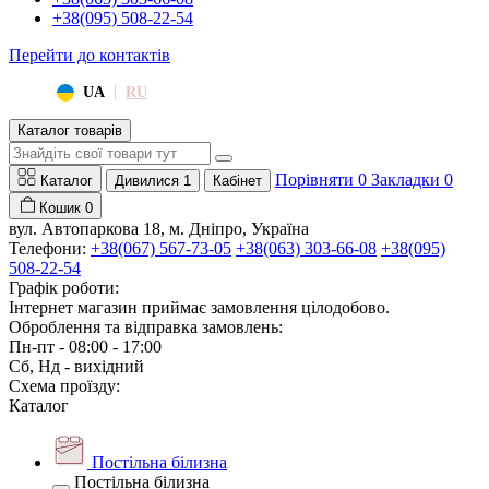
+38(095) 508-22-54
Перейти до контактів
|
UA
RU
Каталог товарів
Порівняти
0
Закладки
0
Каталог
Дивилися
1
Кабінет
Кошик
0
вул. Автопаркова 18, м. Дніпро, Україна
Телефони:
+38(067) 567-73-05
+38(063) 303-66-08
+38(095)
508-22-54
Графік роботи:
Інтернет магазин приймає замовлення цілодобово.
Оброблення та відправка замовлень:
Пн-пт - 08:00 - 17:00
Сб, Нд - вихідний
Схема проїзду:
Каталог
Постільна білизна
Постільна білизна