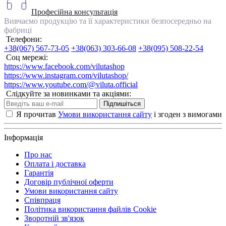
Професійна консультація
Вивчаємо продукцію та її характеристики безпосередньо на
фабриці
Телефони:
+38(067) 567-73-05
+38(063) 303-66-08
+38(095) 508-22-54
Соц мережі:
https://www.facebook.com/vilutashop
https://www.instagram.com/vilutashop/
https://www.youtube.com/@viluta.official
Слідкуйте за новинками та акціями:
Підпишіться
Я прочитав
Умови використання сайту
і згоден з вимогами
Інформація
Про нас
Оплата і доставка
Гарантія
Договір публічної оферти
Умови використання сайту
Співпраця
Політика використання файлів Cookie
Зворотній зв'язок