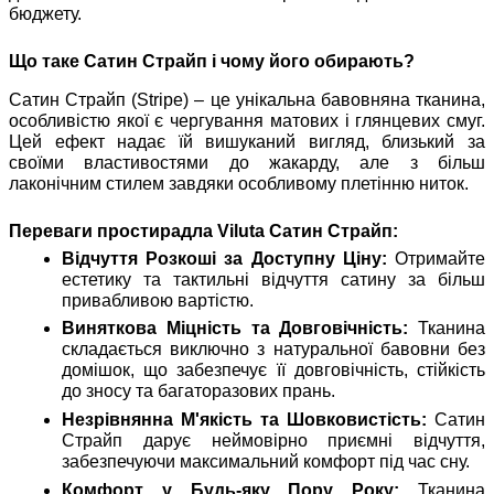
бюджету.
Що таке Сатин Страйп і чому його обирають?
Сатин Страйп (Stripe) – це унікальна бавовняна тканина,
особливістю якої є чергування матових і глянцевих смуг.
Цей ефект надає їй вишуканий вигляд, близький за
своїми властивостями до жакарду, але з більш
лаконічним стилем завдяки особливому плетінню ниток.
Переваги простирадла Viluta Сатин Страйп:
Відчуття Розкоші за Доступну Ціну:
Отримайте
естетику та тактильні відчуття сатину за більш
привабливою вартістю.
Виняткова Міцність та Довговічність:
Тканина
складається виключно з натуральної бавовни без
домішок, що забезпечує її довговічність, стійкість
до зносу та багаторазових прань.
Незрівнянна М'якість та Шовковистість:
Сатин
Страйп дарує неймовірно приємні відчуття,
забезпечуючи максимальний комфорт під час сну.
Комфорт у Будь-яку Пору Року:
Тканина