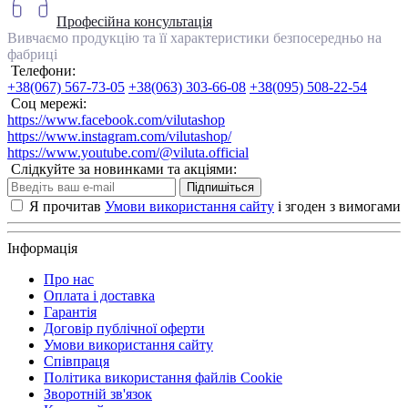
Професійна консультація
Вивчаємо продукцію та її характеристики безпосередньо на
фабриці
Телефони:
+38(067) 567-73-05
+38(063) 303-66-08
+38(095) 508-22-54
Соц мережі:
https://www.facebook.com/vilutashop
https://www.instagram.com/vilutashop/
https://www.youtube.com/@viluta.official
Слідкуйте за новинками та акціями:
Підпишіться
Я прочитав
Умови використання сайту
і згоден з вимогами
Інформація
Про нас
Оплата і доставка
Гарантія
Договір публічної оферти
Умови використання сайту
Співпраця
Політика використання файлів Cookie
Зворотній зв'язок