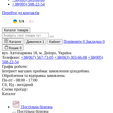
+38(095) 508-22-54
Перейти до контактів
|
UA
RU
Каталог товарів
Порівняти
0
Закладки
0
Каталог
Дивилися
1
Кабінет
Кошик
0
вул. Автопаркова 18, м. Дніпро, Україна
Телефони:
+38(067) 567-73-05
+38(063) 303-66-08
+38(095)
508-22-54
Графік роботи:
Інтернет магазин приймає замовлення цілодобово.
Оброблення та відправка замовлень:
Пн-пт - 08:00 - 17:00
Сб, Нд - вихідний
Схема проїзду:
Каталог
Постільна білизна
Постільна білизна