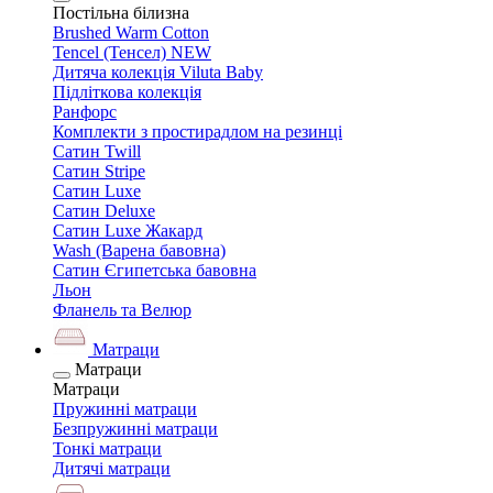
Постільна білизна
Brushed Warm Cotton
Tencel (Тенсел) NEW
Дитяча колекція Viluta Baby
Підліткова колекція
Ранфорс
Комплекти з простирадлом на резинці
Сатин Twill
Сатин Stripe
Сатин Luxe
Сатин Deluxe
Сатин Luxe Жакард
Wash (Варена бавовна)
Сатин Єгипетська бавовна
Льон
Фланель та Велюр
Матраци
Матраци
Матраци
Пружинні матраци
Безпружинні матраци
Тонкі матраци
Дитячі матраци