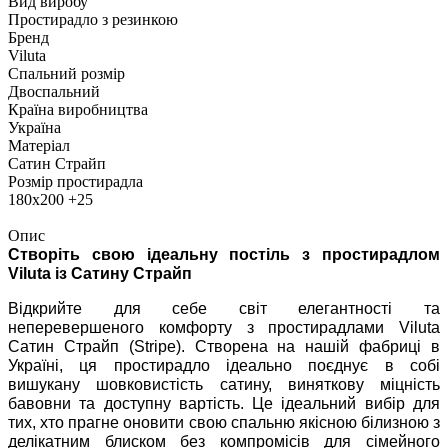
Вид виробу
Простирадло з резинкою
Бренд
Viluta
Спальний розмір
Двоспальний
Країна виробництва
Україна
Матеріал
Сатин Страйп
Розмір простирадла
180х200 +25
Опис
Створіть свою ідеальну постіль з простирадлом
Viluta із Сатину Страйп
Відкрийте для себе світ елегантності та
неперевершеного комфорту з простирадлами Viluta
Сатин Страйп (Stripe). Створена на нашій фабриці в
Україні, ця простирадло ідеально поєднує в собі
вишукану шовковистість сатину, виняткову міцність
бавовни та доступну вартість. Це ідеальний вибір для
тих, хто прагне оновити свою спальню якісною білизною з
делікатним блиском без компромісів для сімейного