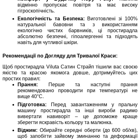
відмінно пропускає повітря та має високу
гігроскопічність.
Екологічність та Безпека:
Виготовлені зі 100%
натуральної бавовни та з використанням
екологічно чистих барвників, ці простирадла
абсолютно безпечні, гіпоалергенні та підходять
навіть для чутливої шкіри.
Рекомендації по Догляду для Тривалої Краси:
Щоб простирадла Viluta Сатин Страйп тішили вас своєю
якістю та красою якомога довше, дотримуйтесь цих
простих правил:
Прання:
Перше та наступні прання
рекомендовано проводити при температурі не
вище 40°C.
Підготовка:
Перед завантаженням у пральну
машину простирадла та інші вироби радимо
вивертати навиворіт – це допоможе краще
зберегти яскравість кольору та малюнка.
Віджим:
Обирайте середні оберти (до 600 об/хв),
щоб запобігти зайвому зминанню та деформації