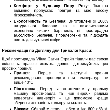
Комфорт у Будь-яку Пору Року:
Тканина
відмінно пропускає повітря та має високу
гігроскопічність.
Екологічність та Безпека:
Виготовлені зі 100%
натуральної бавовни та з використанням
екологічно чистих барвників, ці простирадла
абсолютно безпечні, гіпоалергенні та підходять
навіть для чутливої шкіри.
Рекомендації по Догляду для Тривалої Краси:
Щоб простирадла Viluta Сатин Страйп тішили вас своєю
якістю та красою якомога довше, дотримуйтесь цих
простих правил:
Прання:
Перше та наступні прання
рекомендовано проводити при температурі не
вище 40°C.
Підготовка:
Перед завантаженням у пральну
машину простирадла та інші вироби радимо
вивертати навиворіт – це допоможе краще
зберегти яскравість кольору та малюнка.
Віджим:
Обирайте середні оберти (до 600 об/хв),