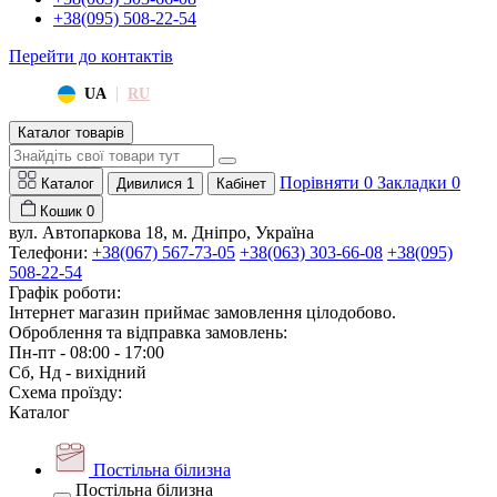
+38(095) 508-22-54
Перейти до контактів
|
UA
RU
Каталог товарів
Порівняти
0
Закладки
0
Каталог
Дивилися
1
Кабінет
Кошик
0
вул. Автопаркова 18, м. Дніпро, Україна
Телефони:
+38(067) 567-73-05
+38(063) 303-66-08
+38(095)
508-22-54
Графік роботи:
Інтернет магазин приймає замовлення цілодобово.
Оброблення та відправка замовлень:
Пн-пт - 08:00 - 17:00
Сб, Нд - вихідний
Схема проїзду:
Каталог
Постільна білизна
Постільна білизна