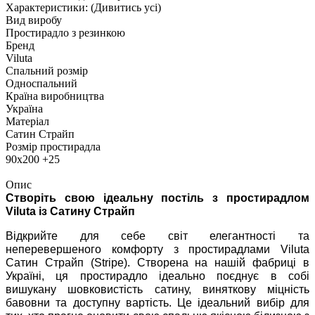
Характеристики:
(Дивитись усі)
Вид виробу
Простирадло з резинкою
Бренд
Viluta
Спальний розмір
Односпальний
Країна виробництва
Україна
Матеріал
Сатин Страйп
Розмір простирадла
90х200 +25
Опис
Створіть свою ідеальну постіль з простирадлом
Viluta із Сатину Страйп
Відкрийте для себе світ елегантності та
неперевершеного комфорту з простирадлами Viluta
Сатин Страйп (Stripe). Створена на нашій фабриці в
Україні, ця простирадло ідеально поєднує в собі
вишукану шовковистість сатину, виняткову міцність
бавовни та доступну вартість. Це ідеальний вибір для