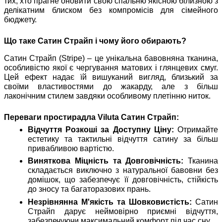
тих, хто прагне оновити свою спальню якісною білизною з
делікатним блиском без компромісів для сімейного
бюджету.
Що таке Сатин Страйп і чому його обирають?
Сатин Страйп (Stripe) – це унікальна бавовняна тканина,
особливістю якої є чергування матових і глянцевих смуг.
Цей ефект надає їй вишуканий вигляд, близький за
своїми властивостями до жакарду, але з більш
лаконічним стилем завдяки особливому плетінню ниток.
Переваги простирадла Viluta Сатин Страйп:
Відчуття Розкоші за Доступну Ціну:
Отримайте
естетику та тактильні відчуття сатину за більш
привабливою вартістю.
Виняткова Міцність та Довговічність:
Тканина
складається виключно з натуральної бавовни без
домішок, що забезпечує її довговічність, стійкість
до зносу та багаторазових прань.
Незрівнянна М'якість та Шовковистість:
Сатин
Страйп дарує неймовірно приємні відчуття,
забезпечуючи максимальний комфорт під час сну.