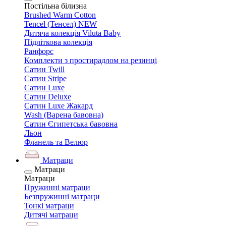
Постільна білизна
Brushed Warm Cotton
Tencel (Тенсел) NEW
Дитяча колекція Viluta Baby
Підліткова колекція
Ранфорс
Комплекти з простирадлом на резинці
Сатин Twill
Сатин Stripe
Сатин Luxe
Сатин Deluxe
Сатин Luxe Жакард
Wash (Варена бавовна)
Сатин Єгипетська бавовна
Льон
Фланель та Велюр
Матраци
Матраци
Матраци
Пружинні матраци
Безпружинні матраци
Тонкі матраци
Дитячі матраци