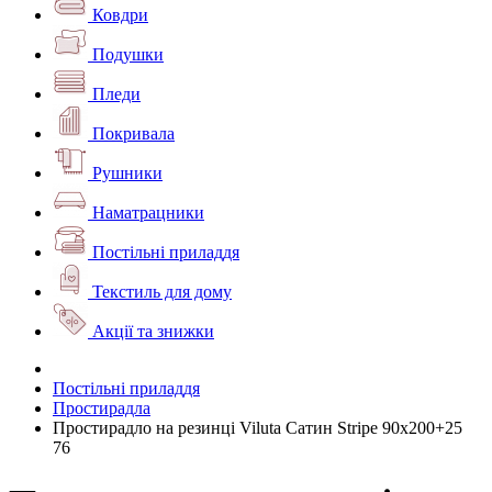
Ковдри
Подушки
Пледи
Покривала
Рушники
Наматрацники
Постільні приладдя
Текстиль для дому
Акції та знижки
Постільні приладдя
Простирадла
Простирадло на резинці Viluta Сатин Stripe 90х200+25
76