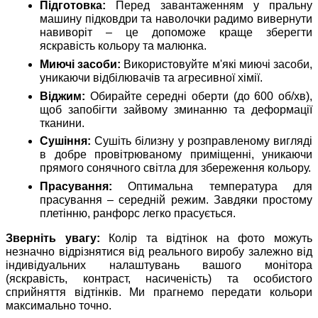
Підготовка:
Перед завантаженням у пральну
машину підковдри та наволочки радимо вивернути
навиворіт – це допоможе краще зберегти
яскравість кольору та малюнка.
Миючі засоби:
Використовуйте м'які миючі засоби,
уникаючи відбілювачів та агресивної хімії.
Віджим:
Обирайте середні оберти (до 600 об/хв),
щоб запобігти зайвому зминанню та деформації
тканини.
Сушіння:
Сушіть білизну у розправленому вигляді
в добре провітрюваному приміщенні, уникаючи
прямого сонячного світла для збереження кольору.
Прасування:
Оптимальна температура для
прасування – середній режим. Завдяки простому
плетінню, ранфорс легко прасується.
Зверніть увагу:
Колір та відтінок на фото можуть
незначно відрізнятися від реального виробу залежно від
індивідуальних налаштувань вашого монітора
(яскравість, контраст, насиченість) та особистого
сприйняття відтінків. Ми прагнемо передати кольори
максимально точно.