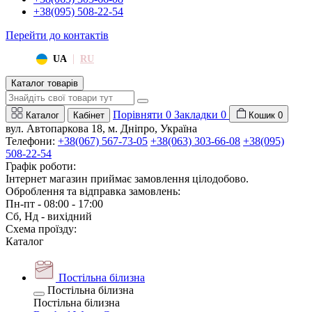
+38(095) 508-22-54
Перейти до контактів
|
UA
RU
Каталог товарів
Порівняти
0
Закладки
0
Каталог
Кабінет
Кошик
0
вул. Автопаркова 18, м. Дніпро, Україна
Телефони:
+38(067) 567-73-05
+38(063) 303-66-08
+38(095)
508-22-54
Графік роботи:
Інтернет магазин приймає замовлення цілодобово.
Оброблення та відправка замовлень:
Пн-пт - 08:00 - 17:00
Сб, Нд - вихідний
Схема проїзду:
Каталог
Постільна білизна
Постільна білизна
Постільна білизна