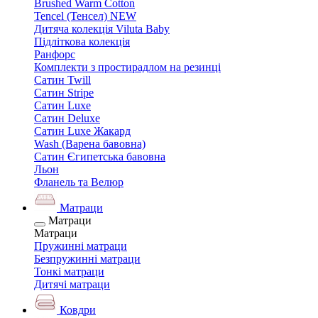
Brushed Warm Cotton
Tencel (Тенсел) NEW
Дитяча колекція Viluta Baby
Підліткова колекція
Ранфорс
Комплекти з простирадлом на резинці
Сатин Twill
Сатин Stripe
Сатин Luxe
Сатин Deluxe
Сатин Luxe Жакард
Wash (Варена бавовна)
Сатин Єгипетська бавовна
Льон
Фланель та Велюр
Матраци
Матраци
Матраци
Пружинні матраци
Безпружинні матраци
Тонкі матраци
Дитячі матраци
Ковдри