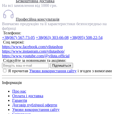
Безкоштовна доставка
На всі замовлення від 1000 грн.
Професійна консультація
Вивчаємо продукцію та її характеристики безпосередньо на
фабриці
Телефони:
+38(067) 567-73-05
+38(063) 303-66-08
+38(095) 508-22-54
Соц мережі:
https://www.facebook.com/vilutashop
https://www.instagram.com/vilutashop/
https://www.youtube.com/@viluta.official
Слідкуйте за новинками та акціями:
Підпишіться
Я прочитав
Умови використання сайту
і згоден з вимогами
Інформація
Про нас
Оплата і доставка
Гарантія
Договір публічної оферти
Умови використання сайту