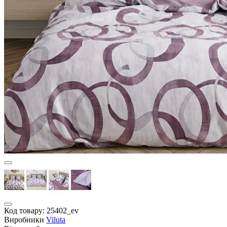
Код товару:
25402_ev
Виробники
Viluta