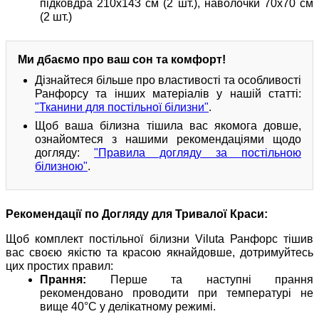
підковдра 210х143 см (2 шт.), наволочки 70х70 см
(2 шт.)
Ми дбаємо про ваш сон та комфорт!
Дізнайтеся більше про властивості та особливості
Ранфорсу та інших матеріалів у нашій статті:
"Тканини для постільної білизни"
.
Щоб ваша білизна тішила вас якомога довше,
ознайомтеся з нашими рекомендаціями щодо
догляду:
"Правила догляду за постільною
білизною"
.
Рекомендації по Догляду для Тривалої Краси:
Щоб комплект постільної білизни Viluta Ранфорс тішив
вас своєю якістю та красою якнайдовше, дотримуйтесь
цих простих правил:
Прання:
Перше та наступні прання
рекомендовано проводити при температурі не
вище 40°C у делікатному режимі.