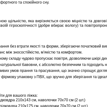
мфортного та спокійного сну.
ою щільністю, яка вирізняється своєю міцністю та довгові
оїй гігроскопічності (добре вбирає вологу) та повітропро
ання без втрати якості та форми, зберігаючи початковий ви
с між зносостійкістю, м'якістю та комфортом.
му складу чудово пропускає повітря, дозволяючи шкірі дихат
атуральної бавовни, є абсолютно безпечним та підходить н
ивих умов прання та прасування, що значно спрощує догля
фірмову упаковку з ПВХ, що зручно для зберігання та ідеал
ти для вашого ліжка:
дковдра 210х143 см, наволочки 70х70 см (2 шт.)
ідковдра 210х175 см, наволочки 70х70 см (2 шт.)