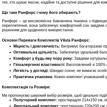
тих, хто шукає якісне, надійне та доступне рішення для ко
Що таке Ранфорс і чому його обирають?
Ранфорс – це високоякісна бавовняна тканина з підвищен
переплетення, вона забезпечує комфортний сон завдяки св
рішенням для щоденного використання.
Основні Переваги Комплектів Viluta Ранфорс:
Міцність і довговічність:
Витримує багаторазові пр
Оптимальна щільність:
Забезпечує ідеальний балан
Комфорт у будь-яку пору року:
Завдяки натурально
Гіпоалергенні властивості:
Виготовлений зі 100% н
Легкість у догляді:
Швидко сохне, не вимагає особл
Практична упаковка:
Кожен комплект упакований у 
Комплектація та Розміри:
Ми пропонуємо широкий вибір розмірів, щоб ідеально підій
Полуторний комплект:
простирадло 214х150 см, пі
Двоспальний комплект:
простирадло 220х200 см, п