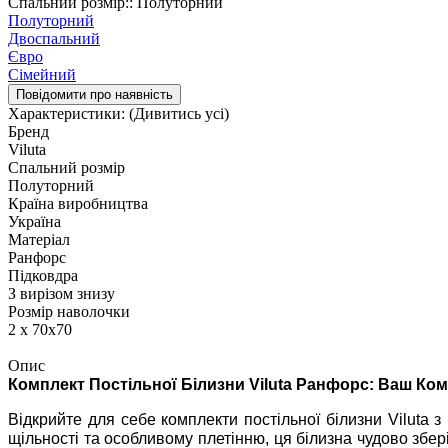
Спальний розмір:: Полуторний
Полуторний
Двоспальний
Євро
Сімейний
Повідомити про наявність
Характеристики:
(Дивитись усі)
Бренд
Viluta
Спальний розмір
Полуторний
Країна виробництва
Україна
Матеріал
Ранфорс
Підковдра
З вирізом знизу
Розмір наволочки
2 х 70х70
Опис
Комплект Постільної Білизни Viluta Ранфорс: Ваш Ком
Відкрийте для себе комплекти постільної білизни Viluta з
щільності та особливому плетінню, ця білизна чудово збер