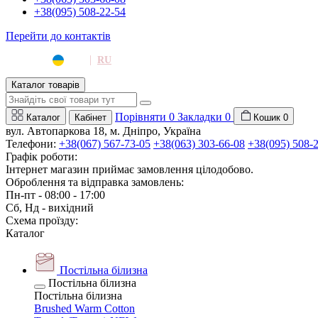
+38(095) 508-22-54
Перейти до контактів
|
UA
RU
Каталог товарів
Порівняти
0
Закладки
0
Каталог
Кабінет
Кошик
0
вул. Автопаркова 18, м. Дніпро, Україна
Телефони:
+38(067) 567-73-05
+38(063) 303-66-08
+38(095) 508-
Графік роботи:
Інтернет магазин приймає замовлення цілодобово.
Оброблення та відправка замовлень:
Пн-пт - 08:00 - 17:00
Сб, Нд - вихідний
Схема проїзду:
Каталог
Постільна білизна
Постільна білизна
Постільна білизна
Brushed Warm Cotton