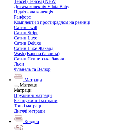
Tencel (Тенсел) NEW
Дитяча колекція Viluta Baby
Підліткова колекція
Ранфорс
Комплекти з простирадлом на резинці
Сатин Twill
Сатин Stripe
Сатин Luxe
Сатин Deluxe
Сатин Luxe Жакард
Wash (Варена бавовна)
Сатин Єгипетська бавовна
Льон
Фланель та Велюр
Матраци
Матраци
Матраци
Пружинні матраци
Безпружинні матраци
Тонкі матраци
Дитячі матраци
Ковдри