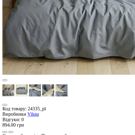
Код товару:
24335_pl
Виробники
Viluta
Відгуки:
0
894.00 грн