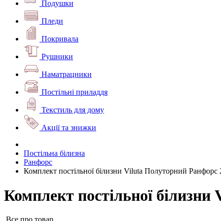
Подушки
Пледи
Покривала
Рушники
Наматрацники
Постільні приладдя
Текстиль для дому
Акції та знижки
Постільна білизна
Ранфорс
Комплект постільної білизни Viluta Полуторний Ранфорс 
Комплект постільної білизни 
Все про товар