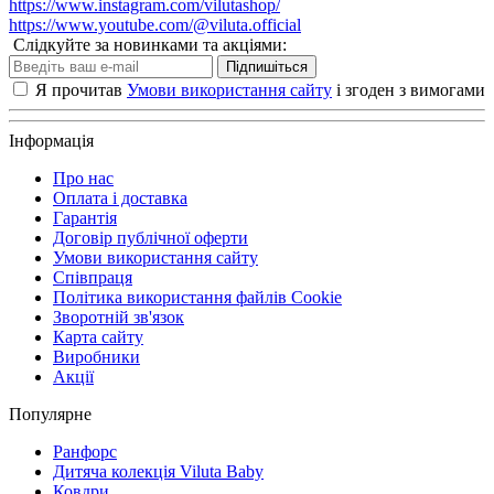
https://www.instagram.com/vilutashop/
https://www.youtube.com/@viluta.official
Слідкуйте за новинками та акціями:
Підпишіться
Я прочитав
Умови використання сайту
і згоден з вимогами
Інформація
Про нас
Оплата і доставка
Гарантія
Договір публічної оферти
Умови використання сайту
Співпраця
Політика використання файлів Cookie
Зворотній зв'язок
Карта сайту
Виробники
Акції
Популярне
Ранфорс
Дитяча колекція Viluta Baby
Ковдри