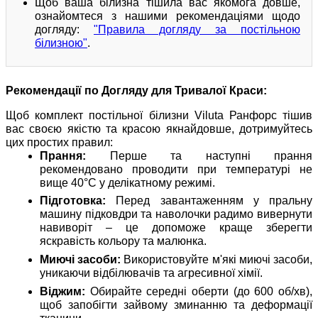
Щоб ваша білизна тішила вас якомога довше,
ознайомтеся з нашими рекомендаціями щодо
догляду:
"Правила догляду за постільною
білизною"
.
Рекомендації по Догляду для Тривалої Краси:
Щоб комплект постільної білизни Viluta Ранфорс тішив
вас своєю якістю та красою якнайдовше, дотримуйтесь
цих простих правил:
Прання:
Перше та наступні прання
рекомендовано проводити при температурі не
вище 40°C у делікатному режимі.
Підготовка:
Перед завантаженням у пральну
машину підковдри та наволочки радимо вивернути
навиворіт – це допоможе краще зберегти
яскравість кольору та малюнка.
Миючі засоби:
Використовуйте м'які миючі засоби,
уникаючи відбілювачів та агресивної хімії.
Віджим:
Обирайте середні оберти (до 600 об/хв),
щоб запобігти зайвому зминанню та деформації