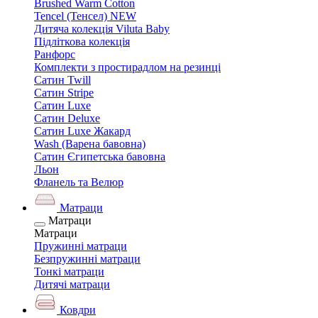
Brushed Warm Cotton
Tencel (Тенсел) NEW
Дитяча колекція Viluta Baby
Підліткова колекція
Ранфорс
Комплекти з простирадлом на резинці
Сатин Twill
Сатин Stripe
Сатин Luxe
Сатин Deluxe
Сатин Luxe Жакард
Wash (Варена бавовна)
Сатин Єгипетська бавовна
Льон
Фланель та Велюр
Матраци
Матраци
Матраци
Пружинні матраци
Безпружинні матраци
Тонкі матраци
Дитячі матраци
Ковдри