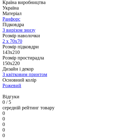
Країна виробництва
Україна
Матеріал
Ранфорс
Підковдра
З вирізом знизу
Розмір наволочки
2 х
70х70
Розмір підковдри
143x210
Розмір простирадла
150х220
Дизайн і декор
З квітковим принтом
Основний колір
Рожевий
Відгуки
0
/ 5
середній рейтинг товару
0
0
0
0
0