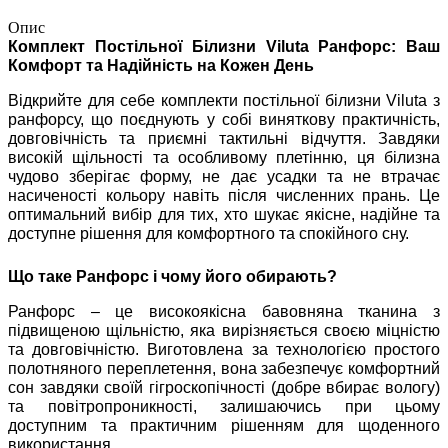
Опис
Комплект Постільної Білизни Viluta Ранфорс: Ваш
Комфорт та Надійність на Кожен День
Відкрийте для себе комплекти постільної білизни Viluta з
ранфорсу, що поєднують у собі виняткову практичність,
довговічність та приємні тактильні відчуття. Завдяки
високій щільності та особливому плетінню, ця білизна
чудово зберігає форму, не дає усадки та не втрачає
насиченості кольору навіть після численних прань. Це
оптимальний вибір для тих, хто шукає якісне, надійне та
доступне рішення для комфортного та спокійного сну.
Що таке Ранфорс і чому його обирають?
Ранфорс – це високоякісна бавовняна тканина з
підвищеною щільністю, яка вирізняється своєю міцністю
та довговічністю. Виготовлена за технологією простого
полотняного переплетення, вона забезпечує комфортний
сон завдяки своїй гігроскопічності (добре вбирає вологу)
та повітропроникності, залишаючись при цьому
доступним та практичним рішенням для щоденного
використання.