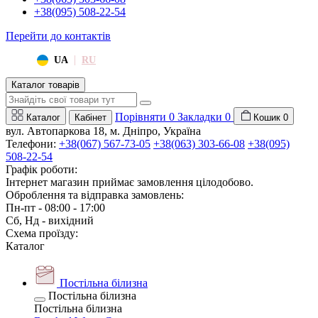
+38(095) 508-22-54
Перейти до контактів
|
UA
RU
Каталог товарів
Порівняти
0
Закладки
0
Каталог
Кабінет
Кошик
0
вул. Автопаркова 18, м. Дніпро, Україна
Телефони:
+38(067) 567-73-05
+38(063) 303-66-08
+38(095)
508-22-54
Графік роботи:
Інтернет магазин приймає замовлення цілодобово.
Оброблення та відправка замовлень:
Пн-пт - 08:00 - 17:00
Сб, Нд - вихідний
Схема проїзду:
Каталог
Постільна білизна
Постільна білизна
Постільна білизна