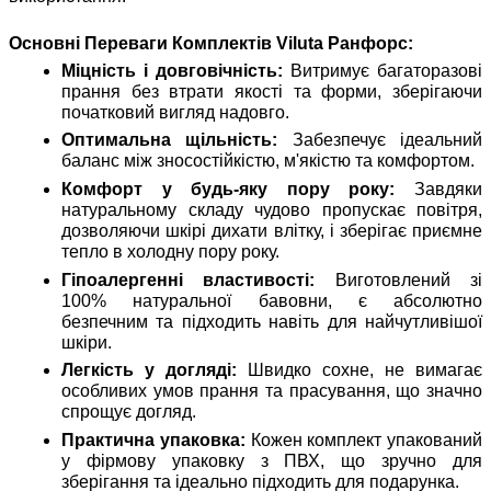
Основні Переваги Комплектів Viluta Ранфорс:
Міцність і довговічність:
Витримує багаторазові
прання без втрати якості та форми, зберігаючи
початковий вигляд надовго.
Оптимальна щільність:
Забезпечує ідеальний
баланс між зносостійкістю, м'якістю та комфортом.
Комфорт у будь-яку пору року:
Завдяки
натуральному складу чудово пропускає повітря,
дозволяючи шкірі дихати влітку, і зберігає приємне
тепло в холодну пору року.
Гіпоалергенні властивості:
Виготовлений зі
100% натуральної бавовни, є абсолютно
безпечним та підходить навіть для найчутливішої
шкіри.
Легкість у догляді:
Швидко сохне, не вимагає
особливих умов прання та прасування, що значно
спрощує догляд.
Практична упаковка:
Кожен комплект упакований
у фірмову упаковку з ПВХ, що зручно для
зберігання та ідеально підходить для подарунка.