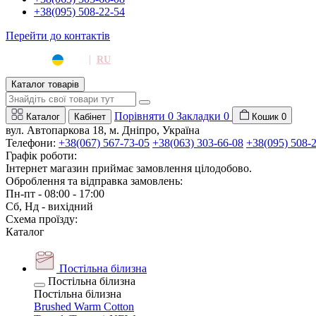
+38(095) 508-22-54
Перейти до контактів
|
UA
RU
Каталог товарів
Порівняти
0
Закладки
0
Каталог
Кабінет
Кошик
0
вул. Автопаркова 18, м. Дніпро, Україна
Телефони:
+38(067) 567-73-05
+38(063) 303-66-08
+38(095) 508-
Графік роботи:
Інтернет магазин приймає замовлення цілодобово.
Оброблення та відправка замовлень:
Пн-пт - 08:00 - 17:00
Сб, Нд - вихідний
Схема проїзду:
Каталог
Постільна білизна
Постільна білизна
Постільна білизна
Brushed Warm Cotton