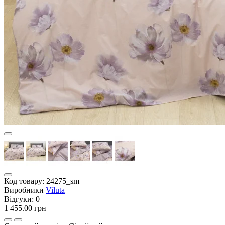
Код товару:
24275_sm
Виробники
Viluta
Відгуки:
0
1 455.00 грн