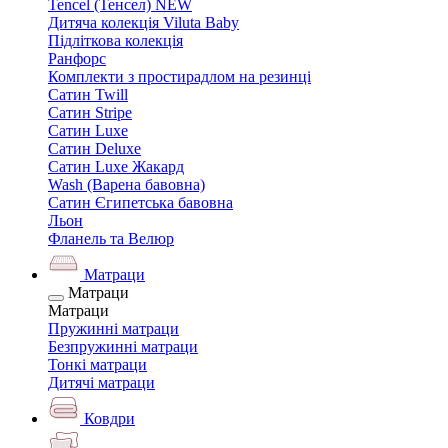
Tencel (Тенсел) NEW
Дитяча колекція Viluta Baby
Підліткова колекція
Ранфорс
Комплекти з простирадлом на резинці
Сатин Twill
Сатин Stripe
Сатин Luxe
Сатин Deluxe
Сатин Luxe Жакард
Wash (Варена бавовна)
Сатин Єгипетська бавовна
Льон
Фланель та Велюр
Матраци
Матраци
Матраци
Пружинні матраци
Безпружинні матраци
Тонкі матраци
Дитячі матраци
Ковдри