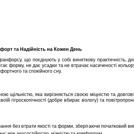
форт та Надійність на Кожен День
 ранфорсу, що поєднують у собі виняткову практичність, дов
ігає форму, не дає усадки та не втрачає насиченості кольо
мфортного та спокійного сну.
ою щільністю, яка вирізняється своєю міцністю та довгові
оїй гігроскопічності (добре вбирає вологу) та повітропро
ання без втрати якості та форми, зберігаючи початковий ви
с між зносостійкістю, м'якістю та комфортом.