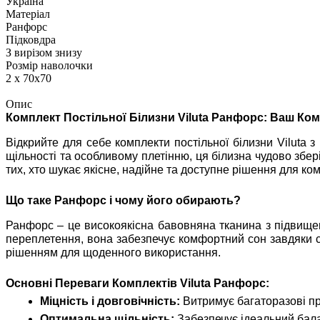
Україна
Матеріал
Ранфорс
Підковдра
З вирізом знизу
Розмір наволочки
2 х 70х70
Опис
Комплект Постільної Білизни Viluta Ранфорс: Ваш Ком
Відкрийте для себе комплекти постільної білизни Viluta з
щільності та особливому плетінню, ця білизна чудово збер
тих, хто шукає якісне, надійне та доступне рішення для ко
Що таке Ранфорс і чому його обирають?
Ранфорс – це високоякісна бавовняна тканина з підвищен
переплетення, вона забезпечує комфортний сон завдяки св
рішенням для щоденного використання.
Основні Переваги Комплектів Viluta Ранфорс:
Міцність і довговічність:
Витримує багаторазові пр
Оптимальна щільність:
Забезпечує ідеальний балан