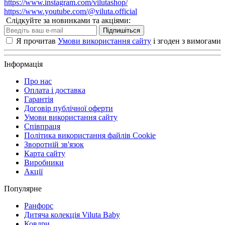
https://www.instagram.com/vilutashop/
https://www.youtube.com/@viluta.official
Слідкуйте за новинками та акціями:
Підпишіться
Я прочитав
Умови використання сайту
і згоден з вимогами
Інформація
Про нас
Оплата і доставка
Гарантія
Договір публічної оферти
Умови використання сайту
Співпраця
Політика використання файлів Cookie
Зворотній зв'язок
Карта сайту
Виробники
Акції
Популярне
Ранфорс
Дитяча колекція Viluta Baby
Ковдри