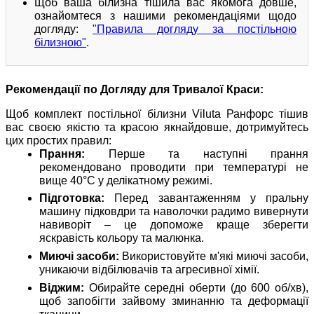
Щоб ваша білизна тішила вас якомога довше,
ознайомтеся з нашими рекомендаціями щодо
догляду:
"Правила догляду за постільною
білизною"
.
Рекомендації по Догляду для Тривалої Краси:
Щоб комплект постільної білизни Viluta Ранфорс тішив
вас своєю якістю та красою якнайдовше, дотримуйтесь
цих простих правил:
Прання:
Перше та наступні прання
рекомендовано проводити при температурі не
вище 40°C у делікатному режимі.
Підготовка:
Перед завантаженням у пральну
машину підковдри та наволочки радимо вивернути
навиворіт – це допоможе краще зберегти
яскравість кольору та малюнка.
Миючі засоби:
Використовуйте м'які миючі засоби,
уникаючи відбілювачів та агресивної хімії.
Віджим:
Обирайте середні оберти (до 600 об/хв),
щоб запобігти зайвому зминанню та деформації