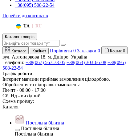
+38(095) 508-22-54
Перейти до контактів
|
UA
RU
Каталог товарів
Порівняти
0
Закладки
0
Каталог
Кабінет
Кошик
0
вул. Автопаркова 18, м. Дніпро, Україна
Телефони:
+38(067) 567-73-05
+38(063) 303-66-08
+38(095)
508-22-54
Графік роботи:
Інтернет магазин приймає замовлення цілодобово.
Оброблення та відправка замовлень:
Пн-пт - 08:00 - 17:00
Сб, Нд - вихідний
Схема проїзду:
Каталог
Постільна білизна
Постільна білизна
Постільна білизна