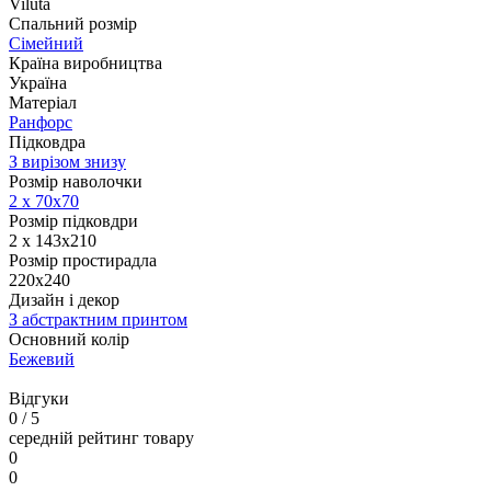
Viluta
Спальний розмір
Сімейний
Країна виробництва
Україна
Матеріал
Ранфорс
Підковдра
З вирізом знизу
Розмір наволочки
2 х
70х70
Розмір підковдри
2 х 143х210
Розмір простирадла
220х240
Дизайн і декор
З абстрактним принтом
Основний колір
Бежевий
Відгуки
0
/ 5
середній рейтинг товару
0
0