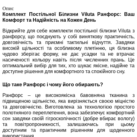
Опис
Комплект Постільної Білизни Viluta Ранфорс: Ваш
Комфорт та Надійність на Кожен День
Відкрийте для себе комплекти постільної білизни Viluta з
ранфорсу, що поєднують у собі виняткову практичність,
довговічність та приємні тактильні відчуття. Завдяки
високій щільності та особливому плетінню, ця білизна
чудово зберігає форму, не дає усадки та не втрачає
насиченості кольору навіть після численних прань. Це
оптимальний вибір для тих, хто шукає якісне, надійне та
доступне рішення для комфортного та спокійного сну.
Що таке Ранфорс і чому його обирають?
Ранфорс – це високоякісна бавовняна тканина з
підвищеною щільністю, яка вирізняється своєю міцністю
та довговічністю. Виготовлена за технологією простого
полотняного переплетення, вона забезпечує комфортний
сон завдяки своїй гігроскопічності (добре вбирає вологу)
та повітропроникності, залишаючись при цьому
доступним та практичним рішенням для щоденного
використання.