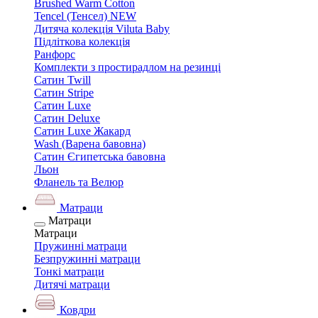
Brushed Warm Cotton
Tencel (Тенсел) NEW
Дитяча колекція Viluta Baby
Підліткова колекція
Ранфорс
Комплекти з простирадлом на резинці
Сатин Twill
Сатин Stripe
Сатин Luxe
Сатин Deluxe
Сатин Luxe Жакард
Wash (Варена бавовна)
Сатин Єгипетська бавовна
Льон
Фланель та Велюр
Матраци
Матраци
Матраци
Пружинні матраци
Безпружинні матраци
Тонкі матраци
Дитячі матраци
Ковдри