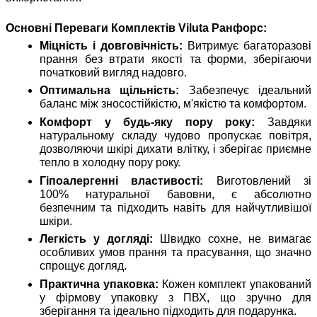
Основні Переваги Комплектів Viluta Ранфорс:
Міцність і довговічність:
Витримує багаторазові
прання без втрати якості та форми, зберігаючи
початковий вигляд надовго.
Оптимальна щільність:
Забезпечує ідеальний
баланс між зносостійкістю, м'якістю та комфортом.
Комфорт у будь-яку пору року:
Завдяки
натуральному складу чудово пропускає повітря,
дозволяючи шкірі дихати влітку, і зберігає приємне
тепло в холодну пору року.
Гіпоалергенні властивості:
Виготовлений зі
100% натуральної бавовни, є абсолютно
безпечним та підходить навіть для найчутливішої
шкіри.
Легкість у догляді:
Швидко сохне, не вимагає
особливих умов прання та прасування, що значно
спрощує догляд.
Практична упаковка:
Кожен комплект упакований
у фірмову упаковку з ПВХ, що зручно для
зберігання та ідеально підходить для подарунка.