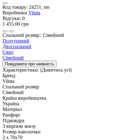
Код товару:
24251_sm
Виробники
Viluta
Відгуки:
0
1 455.00 грн
Спальний розмір:: Сімейний
Полуторний
Двоспальний
Євро
Сімейний
Повідомити про наявність
Характеристики:
(Дивитись усі)
Бренд
Viluta
Спальний розмір
Сімейний
Країна виробництва
Україна
Матеріал
Ранфорс
Підковдра
З вирізом знизу
Розмір наволочки
2 х 70х70