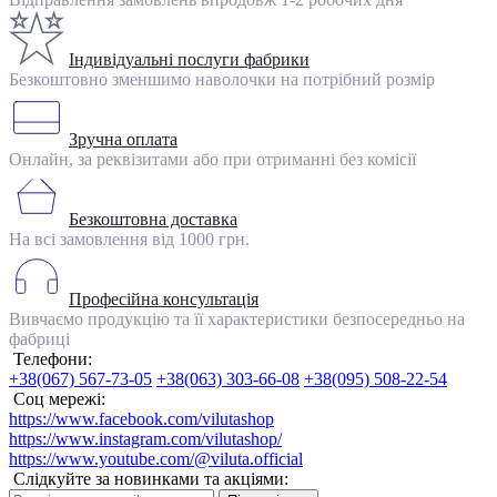
Індивідуальні послуги фабрики
Безкоштовно зменшимо наволочки на потрібний розмір
Зручна оплата
Онлайн, за реквізитами або при отриманні без комісії
Безкоштовна доставка
На всі замовлення від 1000 грн.
Професійна консультація
Вивчаємо продукцію та її характеристики безпосередньо на
фабриці
Телефони:
+38(067) 567-73-05
+38(063) 303-66-08
+38(095) 508-22-54
Соц мережі:
https://www.facebook.com/vilutashop
https://www.instagram.com/vilutashop/
https://www.youtube.com/@viluta.official
Слідкуйте за новинками та акціями: