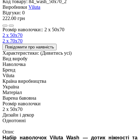
Код товару:
84_wash_50x70_2
Виробники
Viluta
Відгуки:
0
222.00 грн
Розмір наволочки:: 2 х 50х70
2 х 50х70
2 х 70х70
Повідомити про наявність
Характеристики:
(Дивитись усі)
Вид виробу
Наволочка
Бренд
Viluta
Країна виробництва
Україна
Матеріал
Варена бавовна
Розмір наволочки
2 х 50х70
Дизайн і декор
Однотонні
Опис
Набір наволочок Viluta Wash — дотик ніжності та