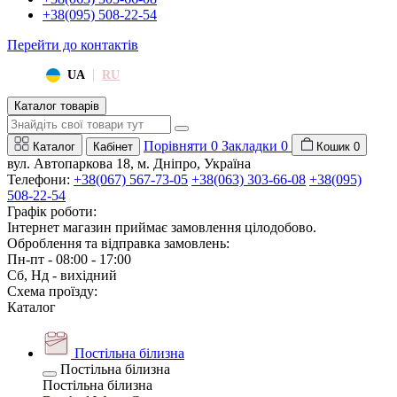
+38(095) 508-22-54
Перейти до контактів
|
UA
RU
Каталог товарів
Порівняти
0
Закладки
0
Каталог
Кабінет
Кошик
0
вул. Автопаркова 18, м. Дніпро, Україна
Телефони:
+38(067) 567-73-05
+38(063) 303-66-08
+38(095)
508-22-54
Графік роботи:
Інтернет магазин приймає замовлення цілодобово.
Оброблення та відправка замовлень:
Пн-пт - 08:00 - 17:00
Сб, Нд - вихідний
Схема проїзду:
Каталог
Постільна білизна
Постільна білизна
Постільна білизна