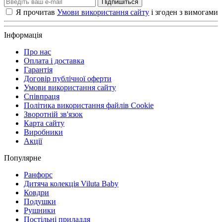
Підпишіться
Я прочитав
Умови використання сайту
і згоден з вимогами
Інформація
Про нас
Оплата і доставка
Гарантія
Договір публічної оферти
Умови використання сайту
Співпраця
Політика використання файлів Cookie
Зворотній зв'язок
Карта сайту
Виробники
Акції
Популярне
Ранфорс
Дитяча колекція Viluta Baby
Ковдри
Подушки
Рушники
Постільні приладдя