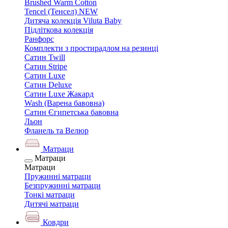
Brushed Warm Cotton
Tencel (Тенсел) NEW
Дитяча колекція Viluta Baby
Підліткова колекція
Ранфорс
Комплекти з простирадлом на резинці
Сатин Twill
Сатин Stripe
Сатин Luxe
Сатин Deluxe
Сатин Luxe Жакард
Wash (Варена бавовна)
Сатин Єгипетська бавовна
Льон
Фланель та Велюр
Матраци
Матраци
Матраци
Пружинні матраци
Безпружинні матраци
Тонкі матраци
Дитячі матраци
Ковдри