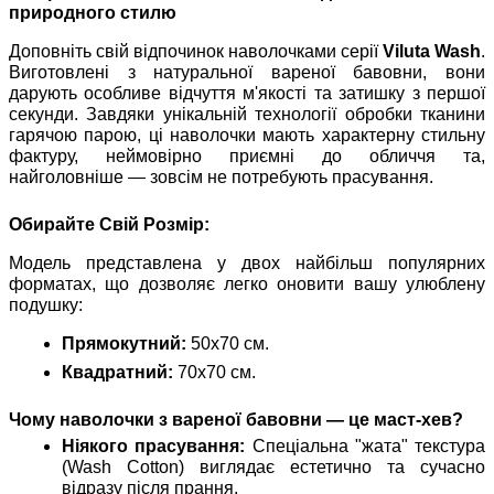
природного стилю
Доповніть свій відпочинок наволочками серії
Viluta Wash
.
Виготовлені з натуральної вареної бавовни, вони
дарують особливе відчуття м'якості та затишку з першої
секунди. Завдяки унікальній технології обробки тканини
гарячою парою, ці наволочки мають характерну стильну
фактуру, неймовірно приємні до обличчя та,
найголовніше — зовсім не потребують прасування.
Обирайте Свій Розмір:
Модель представлена у двох найбільш популярних
форматах, що дозволяє легко оновити вашу улюблену
подушку:
Прямокутний:
50х70 см.
Квадратний:
70х70 см.
Чому наволочки з вареної бавовни — це маст-хев?
Ніякого прасування:
Спеціальна "жата" текстура
(Wash Cotton) виглядає естетично та сучасно
відразу після прання.