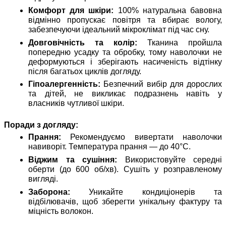
Комфорт для шкіри:
100% натуральна бавовна
відмінно пропускає повітря та вбирає вологу,
забезпечуючи ідеальний мікроклімат під час сну.
Довговічність та колір:
Тканина пройшла
попередню усадку та обробку, тому наволочки не
деформуються і зберігають насиченість відтінку
після багатьох циклів догляду.
Гіпоалергенність:
Безпечний вибір для дорослих
та дітей, не викликає подразнень навіть у
власників чутливої шкіри.
Поради з догляду:
Прання:
Рекомендуємо вивертати наволочки
навиворіт. Температура прання — до 40°C.
Віджим та сушіння:
Використовуйте середні
оберти (до 600 об/хв). Сушіть у розправленому
вигляді.
Заборона:
Уникайте кондиціонерів та
відбілювачів, щоб зберегти унікальну фактуру та
міцність волокон.