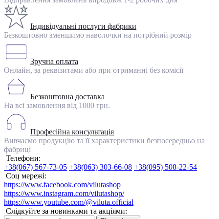
Індивідуальні послуги фабрики
Безкоштовно зменшимо наволочки на потрібний розмір
Зручна оплата
Онлайн, за реквізитами або при отриманні без комісії
Безкоштовна доставка
На всі замовлення від 1000 грн.
Професійна консультація
Вивчаємо продукцію та її характеристики безпосередньо на
фабриці
Телефони:
+38(067) 567-73-05
+38(063) 303-66-08
+38(095) 508-22-54
Соц мережі:
https://www.facebook.com/vilutashop
https://www.instagram.com/vilutashop/
https://www.youtube.com/@viluta.official
Слідкуйте за новинками та акціями: