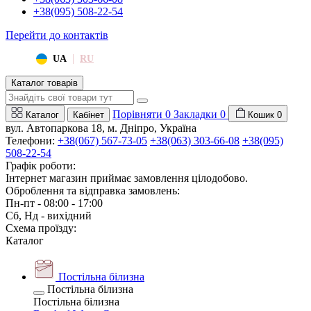
+38(095) 508-22-54
Перейти до контактів
|
UA
RU
Каталог товарів
Порівняти
0
Закладки
0
Каталог
Кабінет
Кошик
0
вул. Автопаркова 18, м. Дніпро, Україна
Телефони:
+38(067) 567-73-05
+38(063) 303-66-08
+38(095)
508-22-54
Графік роботи:
Інтернет магазин приймає замовлення цілодобово.
Оброблення та відправка замовлень:
Пн-пт - 08:00 - 17:00
Сб, Нд - вихідний
Схема проїзду:
Каталог
Постільна білизна
Постільна білизна
Постільна білизна