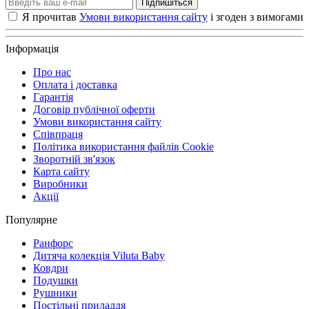
Підпишіться
Я прочитав
Умови використання сайту
і згоден з вимогами
Інформація
Про нас
Оплата і доставка
Гарантія
Договір публічної оферти
Умови використання сайту
Співпраця
Політика використання файлів Cookie
Зворотній зв'язок
Карта сайту
Виробники
Акції
Популярне
Ранфорс
Дитяча колекція Viluta Baby
Ковдри
Подушки
Рушники
Постільні приладдя