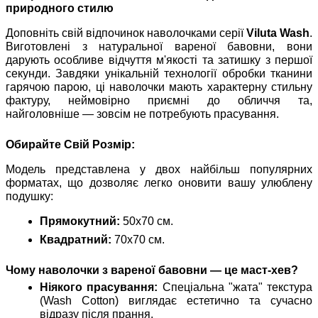
природного стилю
Доповніть свій відпочинок наволочками серії
Viluta Wash
.
Виготовлені з натуральної вареної бавовни, вони
дарують особливе відчуття м'якості та затишку з першої
секунди. Завдяки унікальній технології обробки тканини
гарячою парою, ці наволочки мають характерну стильну
фактуру, неймовірно приємні до обличчя та,
найголовніше — зовсім не потребують прасування.
Обирайте Свій Розмір:
Модель представлена у двох найбільш популярних
форматах, що дозволяє легко оновити вашу улюблену
подушку:
Прямокутний:
50х70 см.
Квадратний:
70х70 см.
Чому наволочки з вареної бавовни — це маст-хев?
Ніякого прасування:
Спеціальна "жата" текстура
(Wash Cotton) виглядає естетично та сучасно
відразу після прання.