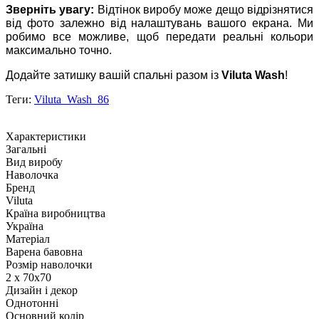
Зверніть увагу:
Відтінок виробу може дещо відрізнятися
від фото залежно від налаштувань вашого екрана. Ми
робимо все можливе, щоб передати реальні кольори
максимально точно.
Додайте затишку вашій спальні разом із
Viluta Wash
!
Теги:
Viluta_Wash_86
Характеристики
Загальні
Вид виробу
Наволочка
Бренд
Viluta
Країна виробництва
Україна
Матеріал
Варена бавовна
Розмір наволочки
2 х 70х70
Дизайн і декор
Однотонні
Основний колір