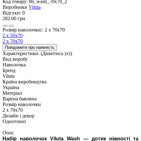
Код товару:
86_wash_70x70_2
Виробники
Viluta
Відгуки:
0
282.00 грн
Розмір наволочки:: 2 х 70х70
2 х 50х70
2 х 70х70
Повідомити про наявність
Характеристики:
(Дивитись усі)
Вид виробу
Наволочка
Бренд
Viluta
Країна виробництва
Україна
Матеріал
Варена бавовна
Розмір наволочки
2 х 70х70
Дизайн і декор
Однотонні
Опис
Набір наволочок Viluta Wash — дотик ніжності та