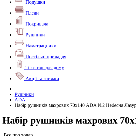
Подушки
Пледи
Покривала
Рушники
Наматрацники
Постільні приладдя
Текстиль для дому
Акції та знижки
Рушники
ADA
Набір рушників махрових 70х140 ADA №2 Небесна Лазу
Набір рушників махрових 70
Все про товар