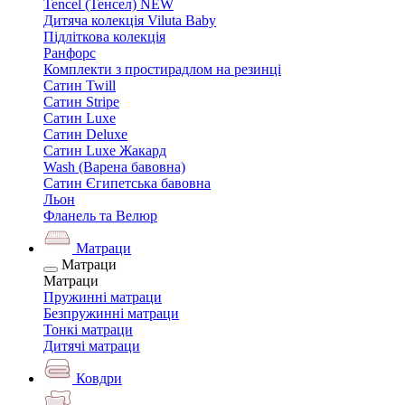
Tencel (Тенсел) NEW
Дитяча колекція Viluta Baby
Підліткова колекція
Ранфорс
Комплекти з простирадлом на резинці
Сатин Twill
Сатин Stripe
Сатин Luxe
Сатин Deluxe
Сатин Luxe Жакард
Wash (Варена бавовна)
Сатин Єгипетська бавовна
Льон
Фланель та Велюр
Матраци
Матраци
Матраци
Пружинні матраци
Безпружинні матраци
Тонкі матраци
Дитячі матраци
Ковдри