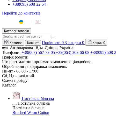
+38(095) 508-22-54
Перейти до контактів
|
UA
RU
Каталог товарів
Порівняти
0
Закладки
0
Каталог
Кабінет
Кошик
0
вул. Автопаркова 18, м. Дніпро, Україна
Телефони:
+38(067) 567-73-05
+38(063) 303-66-08
+38(095) 508-
Графік роботи:
Інтернет магазин приймає замовлення цілодобово.
Оброблення та відправка замовлень:
Пн-пт - 08:00 - 17:00
Сб, Нд - вихідний
Схема проїзду:
Каталог
Постільна білизна
Постільна білизна
Постільна білизна
Brushed Warm Cotton